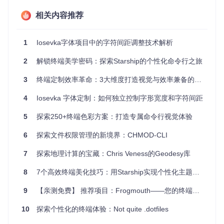
的终端体验。它的实时 Git 模块对于版本控制工作非常有用，
你可以一眼看到当前分支的状态；而目录路径显示则可以帮助
相关内容推荐
你在复杂的文件结构中迅速定位。对于喜欢个性化界面的用
户，Bearing 可以让他们拥有独一无二的工作空间。
1
Iosevka字体项目中的字符间距调整技术解析
项目特点
2
解锁终端美学密码：探索Starship的个性化命令行之旅
多平台支持
：兼容 zsh、bash、fish 等主流 Shell。
3
终端定制效率革命：3大维度打造视觉与效率兼备的命令行体验
模块化设计
：轻松创建和扩展自定义模块。
易配置
：YAML 配置文件，简单直观。
4
Iosevka 字体定制：如何独立控制字形宽度和字符间距
高速响应
：动态更新提示信息，如执行时间、退出状态
等。
5
探索250+终端色彩方案：打造专属命令行视觉体验
兼容性好
：与 Powerline 字体良好配合，提供漂亮的符号
显示。
6
探索文件权限管理的新境界：CHMOD-CLI
通过简单的安装和配置，Bearing 将立即改变你的命令行体
7
探索地理计算的宝藏：Chris Veness的Geodesy库
验。快来尝试并探索更多可能，让你的终端变得更加专业且有
趣！
8
7个高效终端美化技巧：用Starship实现个性化主题配置
9
【亲测免费】 推荐项目：Frogmouth——您的终端Markdown阅读器
10
探索个性化的终端体验：Not quite .dotfiles