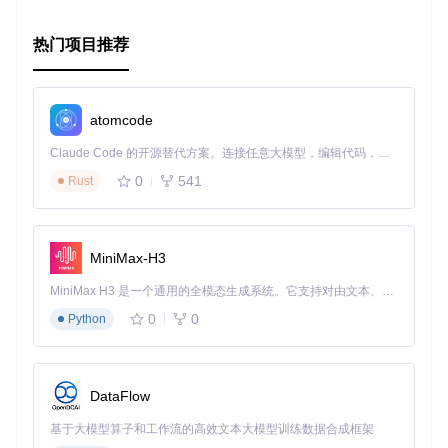
热门项目推荐
atomcode
Claude Code 的开源替代方案。连接任意大模型，编辑代码，运行命令，自动验证 — 全自动执行。用 Rust 构建，极致性能。 ｜ An open-source alternative to Claude Code. Connect any LLM, edit code, run commands, and verify changes — autonomously. Built in Rust for speed. Get Started
0
541
Rust
MiniMax-H3
MiniMax H3 是一个通用的全模态生成系统。它支持对由文本、图像、视频和音频组成的多模态上下文进行统一理解，并能生成分辨率高达 2K、时长可达 15 秒的带原生立体声音频的视频。得益于面向任务泛化的系统设计，H3 在预训练阶段就已具备广泛的多模态上下文理解与生成能力，能够出色地执行复杂的多模态指令。
0
0
Python
DataFlow
基于大模型算子和工作流的高效文本大模型训练数据合成框架