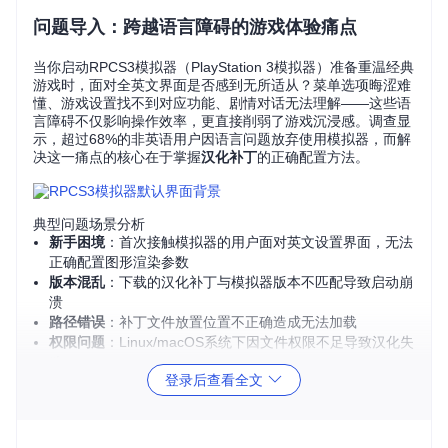
问题导入：跨越语言障碍的游戏体验痛点
当你启动RPCS3模拟器（PlayStation 3模拟器）准备重温经典
游戏时，面对全英文界面是否感到无所适从？菜单选项晦涩难
懂、游戏设置找不到对应功能、剧情对话无法理解——这些语
言障碍不仅影响操作效率，更直接削弱了游戏沉浸感。调查显
示，超过68%的非英语用户因语言问题放弃使用模拟器，而解
决这一痛点的核心在于掌握
汉化补丁
的正确配置方法。
典型问题场景分析
新手困境
：首次接触模拟器的用户面对英文设置界面，无法
正确配置图形渲染参数
版本混乱
：下载的汉化补丁与模拟器版本不匹配导致启动崩
溃
路径错误
：补丁文件放置位置不正确造成无法加载
权限问题
：Linux/macOS系统下因文件权限不足导致汉化失
败
登录后查看全文
核心方案：三大汉化策略的场景化应用
针对不同用户需求和技术背景，我们提供三种经过验证的汉化