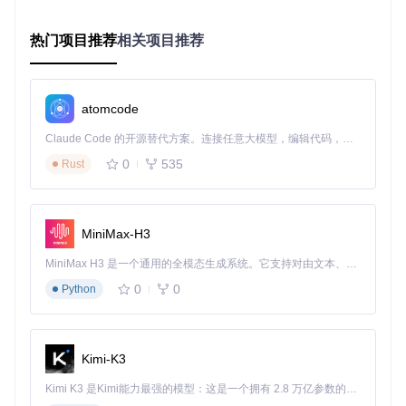
热门项目推荐
相关项目推荐
适用人群
：拥有多个游戏、需要频繁切换补丁的中度玩家
注意事项
：启用多个补丁时需注意加载顺序，避免参数冲
突
方案C：深度配置法（适合技术进阶用户）
atomcode
对于追求个性化体验的玩家，开发者模式提供了精细化控制选
Claude Code 的开源替代方案。连接任意大模型，编辑代码，运行命令，自动验证 — 全自动执行。用 Rust 构建，极致性能。 ｜ An open-source alternative to Claude Code. Connect any LLM, edit code, run commands, and verify changes — autonomously. Built in Rust for speed. Get Started
项。在设置中启用"开发者选项"后，可直接编辑补丁文件的内
0
535
Rust
存偏移地址、字体渲染参数和文本布局配置。例如通过调整
fo
nt_size
和
line_spacing
参数优化中文显示效果，或修改
me
mory_offset
解决特定文本乱码问题。这种方式需要一定的技
术基础，但能实现普通方法无法达成的定制化效果。
MiniMax-H3
适用人群
：具备基础编程知识、追求极致体验的高级玩家
MiniMax H3 是一个通用的全模态生成系统。它支持对由文本、图像、视频和音频组成的多模态上下文进行统一理解，并能生成分辨率高达 2K、时长可达 15 秒的带原生立体声音频的视频。得益于面向任务泛化的系统设计，H3 在预训练阶段就已具备广泛的多模态上下文理解与生成能力，能够出色地执行复杂的多模态指令。
注意事项
：错误的参数修改可能导致游戏崩溃，建议操作
前备份原文件
0
0
Python
场景实践：跨平台操作指南与常见问题解决
多系统操作对比
Kimi-K3
在不同操作系统中实施汉化时，需要注意路径差异和权限设
Kimi K3 是Kimi能力最强的模型：这是一个拥有 2.8 万亿参数的混合专家（MoE）模型，具备原生视觉理解能力，并支持 100 万 token 的上下文窗口。
置：