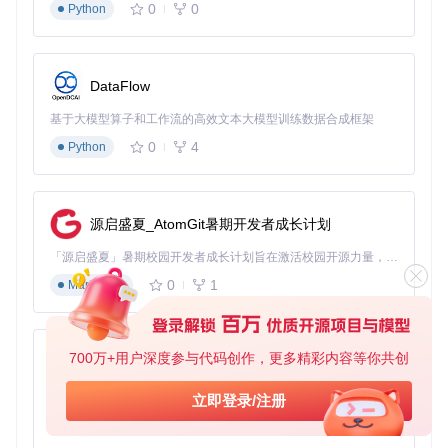
0
0
Python
Windows系统
优势在于路径直观且权限管理简单，但需注意
关闭杀毒软件对补丁文件的误拦截；
Linux系统
需通过终端命
令
chmod 644
确保补丁文件权限正确；
macOS系统
则要注意
在"系统设置-安全性与隐私"中允许应用访问文件系统。三者共
DataFlow
同的核心验证步骤是：放置补丁后重启模拟器，在"设置-系
统"中查看"语言"选项是否已显示中文。
基于大模型算子和工作流的高效文本大模型训练数据合成框架
0
4
Python
故障排除流程
当遇到汉化失效问题时，建议按以下步骤排查：
验证文件完整性
：检查补丁文件是否完整，推荐使用MD5
源启盛夏_AtomGit暑期开发者成长计划
校验工具比对文件哈希值
「源启盛夏」暑期校园开发者成长计划旨在激活校园开源力量，通过积分激励、认证扶持、资源倾斜等形式，引导高校组织和开发者完成「入驻 — 建项目 — 做贡献 — 获认证 — 得资源」的完整闭环。无论你是想带领社团入驻平台的组织者，还是希望用代码贡献证明自己的开发者，都能在这里找到属于你的成长路径。
确认路径正确
：通过模拟器"设置-系统-文件管理"查看补丁
目录实际位置
0
1
Markdown
检查版本匹配
：访问官方论坛确认补丁支持的模拟器版本
范围
日志分析
：在"设置-调试"中启用日志输出，通过搜索"patc
700万+用户深度参与代码创作，更多精彩内容等你共创
h"关键词定位加载错误
py-xiaozhi
常见问题解决案例
：某用户反馈汉化后部分菜单仍显示英文，
基于Python的Xiaozhi AI，适用于想要完整Xiaozhi体验而无需拥有专用硬件的用户。
立即登录/注册
经检查发现是同时启用了多个冲突补丁，禁用其他补丁后恢复
0
1
Python
正常；另一位用户遭遇启动崩溃，通过日志发现是补丁文件编
码错误，使用UTF-8无BOM格式重新保存后问题解决。