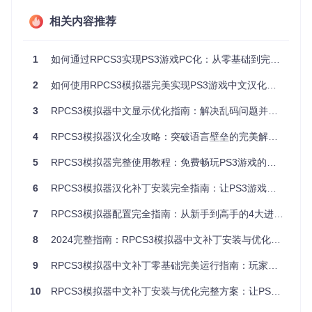
实施路径，每种方案均标注适用场景和操作要点，帮助你精准
相关内容推荐
匹配自身需求。
方案A：文件直投法（适合纯新手用户）
1
如何通过RPCS3实现PS3游戏PC化：从零基础到完美体验的完整指南
这种"即插即用"的方式无需复杂操作，只需三步即可完成基础
汉化。
Windows用户
需将YAML格式的汉化补丁复制到
%APPD
2
如何使用RPCS3模拟器完美实现PS3游戏中文汉化：从环境配置到深度优化全攻略
ATA%\rpcs3\patches\
目录，
Linux用户
对应路径为
~/.con
fig/rpcs3/patches/
，而
macOS用户
则需放置在
~/Librar
3
RPCS3模拟器中文显示优化指南：解决乱码问题并提升游戏体验
y/Application Support/rpcs3/patches/
。关键在于确
保补丁文件名与游戏ID（如BLES12345.yml）完全一致，这是
4
RPCS3模拟器汉化全攻略：突破语言壁垒的完美解决方案
系统自动识别的核心依据。
5
RPCS3模拟器完整使用教程：免费畅玩PS3游戏的终极指南
适用人群
：首次接触模拟器、无技术背景的休闲玩家
注意事项
：更换游戏或更新模拟器后需重新验证补丁兼容
6
RPCS3模拟器汉化补丁安装完全指南：让PS3游戏界面实现中文显示
性
7
RPCS3模拟器配置完全指南：从新手到高手的4大进阶模块
方案B：内置管理器法（适合常规玩家）
RPCS3的图形界面提供了更直观的补丁管理功能。在游戏列表
8
2024完整指南：RPCS3模拟器中文补丁安装与优化终极教程
中右键目标游戏，选择"游戏补丁管理"即可打开可视化操作面
板。通过"导入补丁"按钮选择本地YAML文件后，系统会自动
9
RPCS3模拟器中文补丁零基础完美运行指南：玩家必备的游戏体验优化教程
进行格式验证，通过后在补丁列表中勾选启用即可。这种方式
的优势在于支持
多补丁切换
和
版本自动检测
，特别适合同时游
10
RPCS3模拟器中文补丁安装与优化完整方案：让PS3游戏完美支持中文
玩多个游戏的用户。