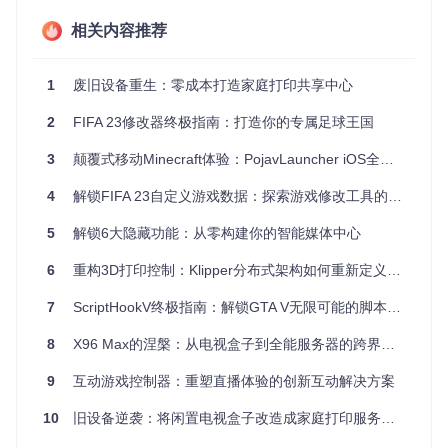
为云平台提供更高效的微服务部署。
物联网(IoT)
相关内容推荐
：在资源有限的设备上运行轻量级容器，提供
可靠的服务。
安全敏感的应用
：由于 Nabla 容器采用严格的隔离机制，
1
废旧设备重生：零成本打造家庭打印共享中心
适用于处理敏感数据和服务。
开发和测试
：快速启动和销毁带有完整系统的容器，以进
2
FIFA 23修改器终极指南：打造你的专属足球王国
行应用程序的开发和测试。
3
颠覆式移动Minecraft体验：PojavLauncher iOS全攻略从入门到精通
项目特点
4
解锁FIFA 23自定义游戏数据：探索游戏修改工具的N种可能
无缝集成
：
Runnc
简化了 Docker 配置，只需修改
daemo
5
解锁6大隐藏功能：从零构建你的智能媒体中心
n.json
文件即可启用新运行时。
灵活性
：支持多种操作系统的内核，如 Rumprun 和其他
6
重构3D打印控制：Klipper分布式架构如何重新定义制造精度
Unikernel 实现。
持续改进
：活跃的社区正在不断修复已知问题并添加新特
7
ScriptHookV终极指南：解锁GTA V无限可能的脚本开发利器
性，比如正在进行的 GPU 支持和多网络接口功能。
安全性
：借助于 Unikernel 的本质，
Runnc
提供了更强的
8
X96 Max的涅槃：从电视盒子到全能服务器的跨界改造
隔离和安全性。
低资源占用
：Nabla 容器仅运行必要的二进制文件，减少
9
互动游戏控制器：重塑直播体验的创新互动解决方案
了内存和计算资源的消耗。
10
旧设备逆袭：将闲置电视盒子改造成家庭打印服务器的探索者指南
综上所述，
Runnc
作为一个创新的容器运行时解决方案，结合
了 Unikernel 技术的优势，为开发者带来了全新的性能和安全