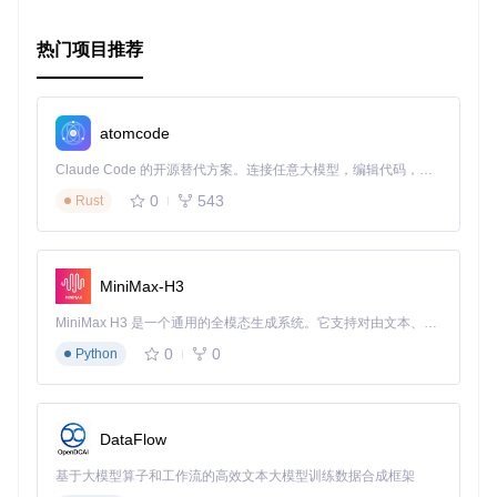
性提升。无论是在生产环境中还是实验项目上，它都值得尝试
和应用。要开始您的旅程，请按照项目文档中的说明进行安装
热门项目推荐
和配置。我们期待您的参与和反馈，共同推动开源技术的进
步！
atomcode
Claude Code 的开源替代方案。连接任意大模型，编辑代码，运行命令，自动验证 — 全自动执行。用 Rust 构建，极致性能。 ｜ An open-source alternative to Claude Code. Connect any LLM, edit code, run commands, and verify changes — autonomously. Built in Rust for speed. Get Started
0
543
Rust
MiniMax-H3
MiniMax H3 是一个通用的全模态生成系统。它支持对由文本、图像、视频和音频组成的多模态上下文进行统一理解，并能生成分辨率高达 2K、时长可达 15 秒的带原生立体声音频的视频。得益于面向任务泛化的系统设计，H3 在预训练阶段就已具备广泛的多模态上下文理解与生成能力，能够出色地执行复杂的多模态指令。
0
0
Python
DataFlow
基于大模型算子和工作流的高效文本大模型训练数据合成框架