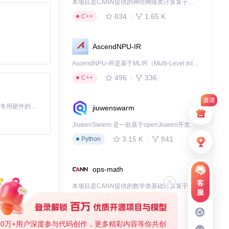
本项目是CANN提供的神经网络类计算算子库，实现网络在NPU上加速计算。
834
1.65 K
C++
馈。
AscendNPU-IR
AscendNPU-IR是基于MLIR（Multi-Level Intermediate Representation）构建的，面向昇腾亲和算子编译时使用的中间表示，提供昇腾完备表达能力，通过编译优化提升昇腾AI处理器计算效率，支持通过生态框架使能昇腾AI处理器与深度调优
496
336
C++
邀请
基于Python的Xiaozhi AI，适用于想要完整Xiaozhi体验而无需拥有专用硬件的用户。
jiuwenswarm
JiuwenSwarm 是一款基于openJiuwen开发的智能AI Agent，它能够将大语言模型的强大能力，通过你日常使用的各类通讯应用，直接延伸至你的指尖。
3.15 K
841
Python
ops-math
客
本项目是CANN提供的数学类基础计算算子库，实现网络在NPU上加速计算。
服
1.24 K
1.36 K
C++
00万+用户深度参与代码创作，更多精彩内容等你共创