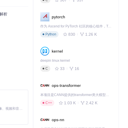
C
度解析
pytorch
作为 Ascend for PyTorch 社区的核心组件，TorchNPU 是昇腾专为 PyTorch 打造的深度学习适配插件，使 PyTorch 框架能够直接调用昇腾 NPU，为开发者提供昇腾 AI 处理器的超强算力。
等多种属性，大
830
1.26 K
Python
kernel
deepin linux kernel
。
33
16
C
ops-transformer
本项目是CANN提供的transformer类大模型算子库，实现网络在NPU上加速计算。
1.03 K
2.42 K
C++
MiniMax H3 是一个通用的全模态生成系统。它支持对由文本、图像、视频和音频组成的多模态上下文进行统一理解，并能生成分辨率高达 2K、时长可达 15 秒的带原生立体声音频的视频。得益于面向任务泛化的系统设计，H3 在预训练阶段就已具备广泛的多模态上下文理解与生成能力，能够出色地执行复杂的多模态指令。
指下滑手势可以
ops-nn