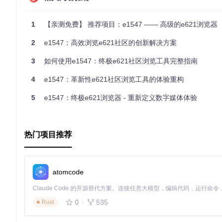
💡
知识卡片
：预加载技术通过预测用户行为，提前获取可能需要
1
【亲测免费】 推荐项目：e1547 —— 高级的e621浏览器
多维度标签系统：精准定位兴趣内容
2
e1547：高效浏览e621社区的创新解决方案
应用内置的智能标签系统将内容进行多维度分类，用户可以通过
大提升了内容发现的效率。
3
如何使用e1547：终极e621社区浏览工具完整指南
4
e1547：革新性e621社区浏览工具的体验重构
详情页面展示完整作品信息，包括作者、互动数据和多维度标签
5
e1547：终极e621浏览器 - 重新定义数字媒体体验
个性化黑名单：打造纯净浏览空间
e1547的本地黑名单功能允许用户自定义过滤规则，通过标签
热门项目推荐
黑名单管理界面，显示已屏蔽标签和屏蔽数量，支持一键开关和
场景应用：不同用户如何最大化利用e1547？
atomcode
内容浏览者：高效发现优质内容
对于普通浏览者，e1547提供了直观的网格布局和智能推荐系
0
535
Rust
快速切换不同内容流，大大提升浏览效率。