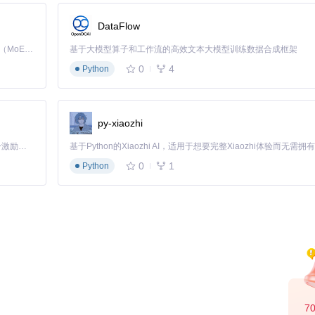
DataFlow
和创作账户。通过订阅功能追踪相关作品和创作者，及时了解行业动态和反
Kimi K3 是Kimi能力最强的模型：这是一个拥有 2.8 万亿参数的混合专家（MoE）模型，具备原生视觉理解能力，并支持 100 万 token 的上下文窗口。
基于大模型算子和工作流的高效文本大模型训练数据合成框架
能，便于创作者跟踪社区反馈
0
4
Python
随时随地欣赏。收藏夹系统支持分类管理，方便用户整理和回顾收藏内容。
py-xiaozhi
「源启盛夏」暑期校园开发者成长计划旨在激活校园开源力量，通过积分激励、认证扶持、资源倾斜等形式，引导高校组织和开发者完成「入驻 — 建项目 — 做贡献 — 获认证 — 得资源」的完整闭环。无论你是想带领社团入驻平台的组织者，还是希望用代码贡献证明自己的开发者，都能在这里找到属于你的成长路径。
0
1
Python
7