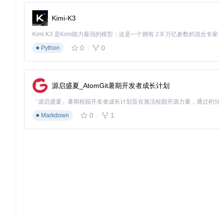
创作者：多账户管理与作品追踪
Kimi-K3
创作者可以利用e1547的多账户功能，同时管理个人浏览账户
时间线页面按时间顺序展示关注内容，支持评论、点赞等互动功
0
0
Python
收藏家：离线浏览与内容管理
e1547的离线下载功能让用户可以将喜欢的作品保存到本地，
源启盛夏_AtomGit暑期开发者成长计划
实践指南：如何配置你的个性化浏览环境？
0
1
准备工作：选择适合的安装方案
Markdown
📌
设备类型决策树
：
高性能Android设备 → 选择e1547-arm64.apk
中等配置Android设备 → 选择e1547-universal.apk
老旧Android设备 → 选择e1547-armv7.apk
iOS设备 → 通过Sideloadly工具侧载IPA文件
核心配置：打造个性化浏览体验
显示设置优化