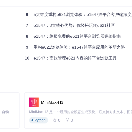
的资源，是提升应用响应速度的关键技术之一。
6
5大维度重构e621浏览体验：e1547跨平台客户端深
7
e1547：3大核心优势让你轻松玩转e621社区
点击标签快速筛选相关内容。标签不仅包含内容主题，还包括风格、质量
8
e1547：终极免费的e621跨平台浏览器完整指南
9
重构e621浏览体验：e1547跨平台应用的革新之路
，支持点击标签快速扩展浏览
10
e1547：高效管理e621内容的跨平台浏览工具
屏蔽不感兴趣的内容。系统会实时统计屏蔽数量，让用户清晰了解过滤效果
标签管理
MiniMax-H3
Claude Code 的开源替代方案。连接任意大模型，编辑代码，运行命令，自动验证 — 全自动执行。用 Rust 构建，极致性能。 ｜ An open-source alternative to Claude Code. Connect any LLM, edit code, run commands, and verify changes — autonomously. Built in Rust for speed. Get Started
统。通过首页的热门内容和个性化推荐，用户可以快速发现高质量作品。三
0
0
Python