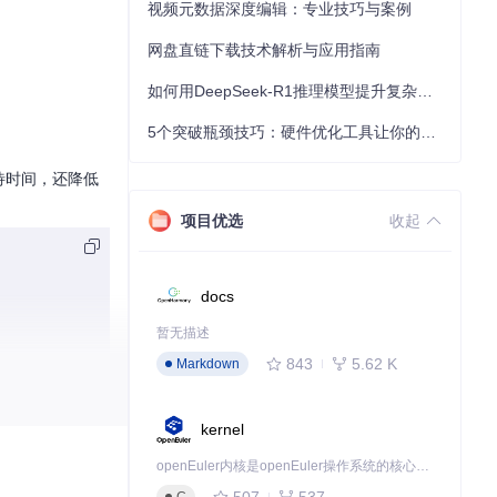
视频元数据深度编辑：专业技巧与案例
网盘直链下载技术解析与应用指南
如何用DeepSeek-R1推理模型提升复杂任务解决能力：完整指南
5个突破瓶颈技巧：硬件优化工具让你的电脑性能提升30%
待时间，还降低
项目优选
收起
docs
暂无描述
843
5.62 K
Markdown
kernel
openEuler内核是openEuler操作系统的核心，既是系统性能与稳定性的基石，也是连接处理器、设备与服务的桥梁。
507
537