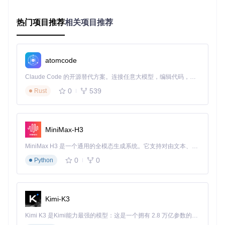
参数调整，形成闭环学习机制
热门项目推荐
相关项目推荐
核心优势在于将传统的线性流程重构为动态反馈系统，使模型
能够适应市场变化，同时保持交易信号的稳定性和一致性。
关键技术方案对比
atomcode
技术
传统方案
Kronos框架
改进效果
维度
Claude Code 的开源替代方案。连接任意大模型，编辑代码，运行命令，自动验证 — 全自动执行。用 Rust 构建，极致性能。 ｜ An open-source alternative to Claude Code. Connect any LLM, edit code, run commands, and verify changes — autonomously. Built in Rust for speed. Get Started
数据
固定窗口
自适应时间切
特征捕捉能力提
0
539
Rust
处理
采样
片
升40%
模型
单模型推
多模型并行调
预测吞吐量提升
部署
理
度
3倍
MiniMax-H3
信号
概率-风险双因
信号准确率提升
阈值判断
转换
子模型
25%
MiniMax H3 是一个通用的全模态生成系统。它支持对由文本、图像、视频和音频组成的多模态上下文进行统一理解，并能生成分辨率高达 2K、时长可达 15 秒的带原生立体声音频的视频。得益于面向任务泛化的系统设计，H3 在预训练阶段就已具备广泛的多模态上下文理解与生成能力，能够出色地执行复杂的多模态指令。
风险
事前预防+事中
最大回撤降低6
0
0
Python
事后止损
控制
监控
0%
实践：Kronos框架快速落地指南
Kimi-K3
环境配置与模型优化决策
Kimi K3 是Kimi能力最强的模型：这是一个拥有 2.8 万亿参数的混合专家（MoE）模型，具备原生视觉理解能力，并支持 100 万 token 的上下文窗口。