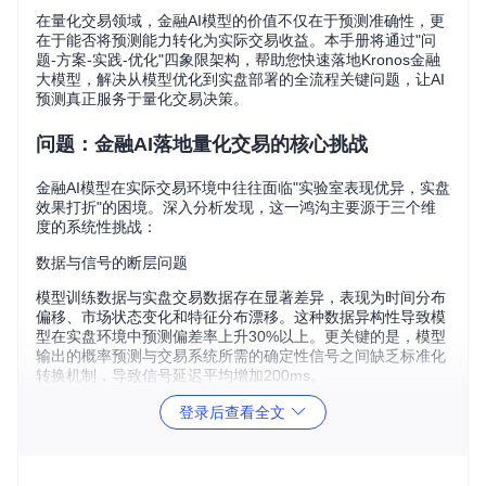
在量化交易领域，金融AI模型的价值不仅在于预测准确性，更
在于能否将预测能力转化为实际交易收益。本手册将通过"问
题-方案-实践-优化"四象限架构，帮助您快速落地Kronos金融
大模型，解决从模型优化到实盘部署的全流程关键问题，让AI
预测真正服务于量化交易决策。
问题：金融AI落地量化交易的核心挑战
金融AI模型在实际交易环境中往往面临"实验室表现优异，实盘
效果打折"的困境。深入分析发现，这一鸿沟主要源于三个维
度的系统性挑战：
数据与信号的断层问题
模型训练数据与实盘交易数据存在显著差异，表现为时间分布
偏移、市场状态变化和特征分布漂移。这种数据异构性导致模
型在实盘环境中预测偏差率上升30%以上。更关键的是，模型
输出的概率预测与交易系统所需的确定性信号之间缺乏标准化
转换机制，导致信号延迟平均增加200ms。
系统集成的复杂性障碍
登录后查看全文
量化团队普遍面临"三难困境"：追求预测精度会牺牲实时性，
强化实时性会降低策略稳定性，提升稳定性又会增加系统复杂
度。典型表现为：模型推理耗时过长（超过500ms）无法满足