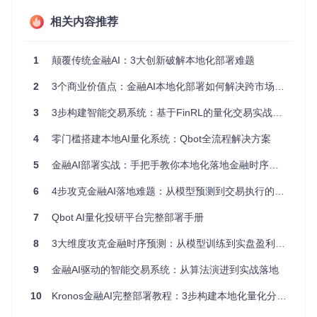
高频交易需求；信号传输环节缺乏容错机制导致交易中断；多
相关内容推荐
策略并行时出现资源竞争。
风险控制的缺失环节
1
颠覆传统金融AI：3大创新破解本地化部署难题
将AI预测直接映射为交易信号是当前实践中的普遍误区。缺乏
风险过滤的AI信号可能导致：单笔交易风险敞口过大（超过账
2
3个商业价值点：金融AI本地化部署如何解决跨市场策略落地难题
户总值的5%）；在极端市场条件下出现策略共振；未能考虑
流动性约束导致订单执行滑点超出预期（平均达0.3%）。
3
3步构建智能交易系统：基于FinRL的量化交易实战指南
方案：Kronos量化交易集成框架
4
零门槛搭建本地AI量化系统：Qbot全流程解决方案
5
金融AI部署实战：手把手教你本地化落地金融时序模型
针对上述挑战，我们提出基于Kronos金融大模型的端到端量化
交易集成框架，通过数据-模型-信号-交易的全链路优化，实现
6
4步攻克金融AI落地难题：从模型预测到交易执行的全流程解决方案
AI预测到实盘交易的无缝衔接。
框架架构与数据流向
7
Qbot AI量化投研平台完整部署手册
8
3大维度攻克金融时序预测：从模型训练到实盘盈利的量化指南
该框架创新性地采用双向数据流设计：
9
金融AI驱动的智能交易系统：从算法演进到实战落地
正向流（预测生成）：从市场数据采集→K线Token化→模
10
Kronos金融AI完整部署教程：3步构建本地化量化分析平台
型推理→信号生成，确保预测延迟控制在100ms以内
反向流（反馈优化）：从交易结果→性能评估→模型更新→