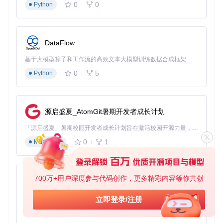
快速启动流程
：
0
0
Python
# 克隆项目仓库
git 
clone
 https://gitcode.com/GitHub_Trending/kronos14/Kro
DataFlow
# 安装核心依赖
基于大模型算子和工作流的高效文本大模型训练数据合成框架
0
5
Python
模型选择决策树
：
高频交易（<1分钟周期）：选择Kronos-mini模型，牺牲5%
预测精度换取80%速度提升
源启盛夏_AtomGit暑期开发者成长计划
日内交易（15分钟-1小时周期）：选择Kronos-small模型，
「源启盛夏」暑期校园开发者成长计划旨在激活校园开源力量，通过积分激励、认证扶持、资源倾斜等形式，引导高校组织和开发者完成「入驻 — 建项目 — 做贡献 — 获认证 — 得资源」的完整闭环。无论你是想带领社团入驻平台的组织者，还是希望用代码贡献证明自己的开发者，都能在这里找到属于你的成长路径。
平衡精度与性能
中长线交易（>1天周期）：选择Kronos-base模型，最大化
0
1
Markdown
预测质量
关键配置文件位于
finetune_csv/configs/
目录，其中
conf
ig_ali09988_candle-5min.yaml
提供了5分钟K线数据的优
700万+用户深度参与代码创作，更多精彩内容等你共创
py-xiaozhi
化参数模板，建议根据具体品种特性调整volatility_threshold
和confidence_cutoff两个核心参数。
基于Python的Xiaozhi AI，适用于想要完整Xiaozhi体验而无需拥有专用硬件的用户。
立即登录/注册
0
1
预测信号生成实战技巧
Python