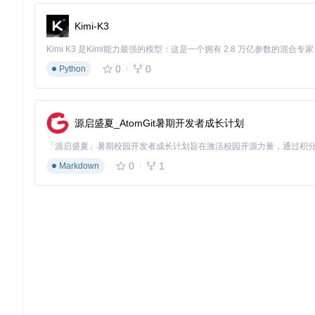
入"功能，实现无缝的翻译体验。
Kimi-K3
模拟器游戏适配
针对模拟器环境，LunaTranslator提供特殊优化方案：
0
0
Python
窗口捕获模式切换至"模拟器专用"
在"高级设置"中启用"帧率同步"功能
调整OCR识别区域至文本显示区域
源启盛夏_AtomGit暑期开发者成长计划
配置"文本稳定化"参数，解决模拟器渲染延迟导致的识别错误
跨场景应用案例
0
1
Markdown
案例一：老游戏本地化改造
某90年代经典JRPG游戏因未提供官方中文版，玩家体验受限。通过Lun
使用内存Hook技术提取游戏文本
结合社区翻译的术语库进行批量翻译
通过脚本将翻译结果注入游戏资源文件
最终实现完整的中文本地化，使这款经典游戏重获新生
案例二：多语言对照学习系统
语言学习者通过以下配置实现沉浸式学习：