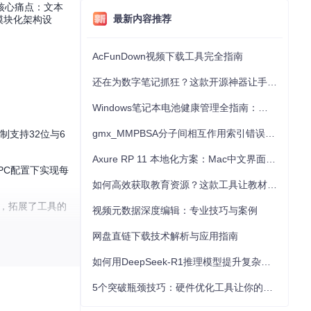
核心痛点：文本
最新内容推荐
模块化架构设
AcFunDown视频下载工具完全指南
还在为数字笔记抓狂？这款开源神器让手写批注效率提升300%
Windows笔记本电池健康管理全指南：从根源解决电池损耗问题
gmx_MMPBSA分子间相互作用索引错误的深度诊断与解决
制支持32位与6
Axure RP 11 本地化方案：Mac中文界面优化与原型设计工具汉化全指南
PC配置下实现每
如何高效获取教育资源？这款工具让教材下载效率提升80%
容，拓展了工具的
视频元数据深度编辑：专业技巧与案例
网盘直链下载技术解析与应用指南
如何用DeepSeek-R1推理模型提升复杂任务解决能力：完整指南
5个突破瓶颈技巧：硬件优化工具让你的电脑性能提升30%