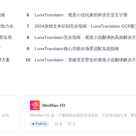
的基础翻译能力
有名词统一、游戏术语库匹配等，提升翻译文本的可读性与准确性。
指南
6
LunaTranslator：视觉小说玩家的跨语言交互引擎
无障碍体验
7
2024游戏文本识别完全指南：LunaTranslator OCR
应用指南
8
LunaTranslator完全指南：视觉小说翻译的高效解决
析
9
LunaTranslator核心功能全场景适配实战指南
翻译方案
10
LunaTranslator：突破语言壁垒的视觉小说翻译解决方案——从零基础
MiniMax-H3
Claude Code 的开源替代方案。连接任意大模型，编辑代码，运行命令，自动验证 — 全自动执行。用 Rust 构建，极致性能。 ｜ An open-source alternative to Claude Code. Connect any LLM, edit code, run commands, and verify changes — autonomously. Built in Rust for speed. Get Started
环境与翻译质量需求选择合适的引擎组合。建议国内用户优先配置百度翻译
0
0
Python
大小与透明度，避免遮挡游戏画面关键元素。对于支持内嵌翻译的游戏，可启