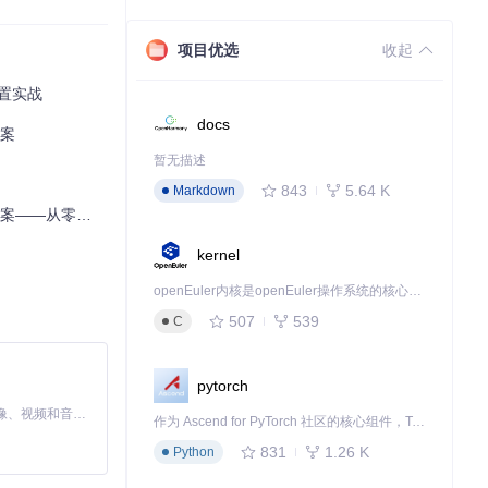
项目优选
收起
配置实战
docs
方案
暂无描述
843
5.64 K
Markdown
到专业级配置指南
kernel
openEuler内核是openEuler操作系统的核心，既是系统性能与稳定性的基石，也是连接处理器、设备与服务的桥梁。
507
539
C
pytorch
MiniMax H3 是一个通用的全模态生成系统。它支持对由文本、图像、视频和音频组成的多模态上下文进行统一理解，并能生成分辨率高达 2K、时长可达 15 秒的带原生立体声音频的视频。得益于面向任务泛化的系统设计，H3 在预训练阶段就已具备广泛的多模态上下文理解与生成能力，能够出色地执行复杂的多模态指令。
API，海外用户
作为 Ascend for PyTorch 社区的核心组件，TorchNPU 是昇腾专为 PyTorch 打造的深度学习适配插件，使 PyTorch 框架能够直接调用昇腾 NPU，为开发者提供昇腾 AI 处理器的超强算力。
831
1.26 K
Python
用"游戏内嵌