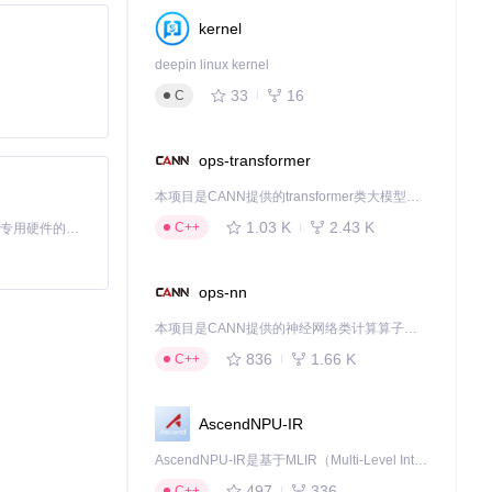
kernel
deepin linux kernel
33
16
C
ops-transformer
本项目是CANN提供的transformer类大模型算子库，实现网络在NPU上加速计算。
1.03 K
2.43 K
C++
基于Python的Xiaozhi AI，适用于想要完整Xiaozhi体验而无需拥有专用硬件的用户。
ops-nn
本项目是CANN提供的神经网络类计算算子库，实现网络在NPU上加速计算。
836
1.66 K
C++
AscendNPU-IR
AscendNPU-IR是基于MLIR（Multi-Level Intermediate Representation）构建的，面向昇腾亲和算子编译时使用的中间表示，提供昇腾完备表达能力，通过编译优化提升昇腾AI处理器计算效率，支持通过生态框架使能昇腾AI处理器与深度调优
497
336
C++