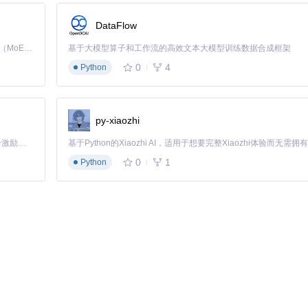
DataFlow
Kimi K3 是Kimi能力最强的模型：这是一个拥有 2.8 万亿参数的混合专家（MoE）模型，具备原生视觉理解能力，并支持 100 万 token 的上下文窗口。
基于大模型算子和工作流的高效文本大模型训练数据合成框架
0
4
Python
py-xiaozhi
「源启盛夏」暑期校园开发者成长计划旨在激活校园开源力量，通过积分激励、认证扶持、资源倾斜等形式，引导高校组织和开发者完成「入驻 — 建项目 — 做贡献 — 获认证 — 得资源」的完整闭环。无论你是想带领社团入驻平台的组织者，还是希望用代码贡献证明自己的开发者，都能在这里找到属于你的成长路径。
0
1
Python
aTranslator实现：