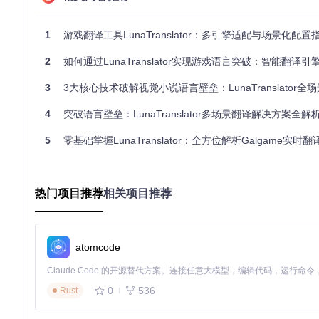
离线翻译引擎：支持本地部署的开源模型，保障无网络环境下
翻译结果通过NLP后处理模块进行优化，包括句法语义修正、专
1
游戏翻译工具LunaTranslator：多引擎适配与场景化配置
场景化配置指南
2
如何通过LunaTranslator实现游戏语言突破：智能翻译引擎助力全球游戏
视觉小说翻译场景
3
3大核心技术破解视觉小说语言壁垒：LunaTranslator全场景
配置流程
：
4
突破语言壁垒：LunaTranslator多场景翻译解决方案全解
环境准备
5
零基础掌握LunaTranslator：全方位解析Galgame实时
git 
clone
cd
热门项目推荐
HOOK模式配置
相关项目推荐
启动目标游戏与LunaTranslator
在进程选择界面选择游戏主进程
进入游戏后，在文本显示区域点击"捕获文本"
atomcode
系统自动分析文本缓冲区特征，生成配置文件
翻译引擎选择 在设置界面的"翻译服务"选项卡中，根据网络
可选择DeepL服务。
0
536
Rust
显示优化 通过"界面设置"调整翻译结果的显示位置、字体