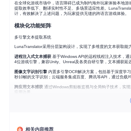
在全球化游戏市场中，语言障碍已成为制约海外玩家体验本地游
提取效率低下、翻译实时性不足、多场景适应性差。LunaTran
计，有效解决了上述问题，为玩家提供无缝的跨语言游戏体验。
模块化功能矩阵
多引擎文本提取系统
LunaTranslator采用分层架构设计，实现了多维度的文本获取能
进程注入式文本捕获
基于Windows API的远程线程注入技术
4位游戏引擎，兼容Unity、Unreal及各类自研引擎，文本捕获延
图像文字识别引擎
内置多引擎OCR解决方案，包括基于深度学习
秒10帧的文字识别；云端服务集成百度、腾讯等API，通过负载
跨应用文本捕获
通过Windows剪贴板监视与全局钩子技术，
应用边界。
实时翻译优化引擎
翻译模块采用微服务架构设计，支持动态切换翻译源：
大语言模型接口：兼容GPT系列、Claude等模型，支持自定
传统翻译API：集成DeepL、Google Translate等服务，
相关内容推荐