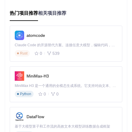
系统
10.15+, Linux
OS Ventura
热门项目推荐
相关项目推荐
如何安装OpCore Simplify？
获取工具代码
atomcode
git 
clone
cd
Claude Code 的开源替代方案。连接任意大模型，编辑代码，运行命令，自动验证 — 全自动执行。用 Rust 构建，极致性能。 ｜ An open-source alternative to Claude Code. Connect any LLM, edit code, run commands, and verify changes — autonomously. Built in Rust for speed. Get Started
0
539
Rust
安装依赖包
# Windows系统
MiniMax-H3
pip install -r requirements.txt

MiniMax H3 是一个通用的全模态生成系统。它支持对由文本、图像、视频和音频组成的多模态上下文进行统一理解，并能生成分辨率高达 2K、时长可达 15 秒的带原生立体声音频的视频。得益于面向任务泛化的系统设计，H3 在预训练阶段就已具备广泛的多模态上下文理解与生成能力，能够出色地执行复杂的多模态指令。
# macOS/Linux系统
0
0
Python
启动工具
DataFlow
# Windows系统
OpCore-Simplify.bat

基于大模型算子和工作流的高效文本大模型训练数据合成框架