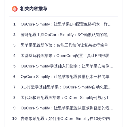
兼容性保障
：内置硬件数据库，提前预警不兼容组件
快速迭代
：支持主流macOS版本，持续更新以适配新系统
相关内容推荐
1
OpCore Simplify：让黑苹果EFI配置像搭积木一样简单
OpCore Simplify主界面：简洁直观的操作流程，让黑苹果配
置不再复杂
2
智能配置工具OpCore Simplify：3个颠覆认知的黑苹果安装技巧，让EFI生成不再复杂
快速上手：30分钟完成你的第一个EFI
3
黑苹果配置新体验：智能工具如何让复杂变得简单
准备工作：你的电脑需要满足什么条件？
4
零基础玩转黑苹果：OpenCore配置工具让EFI部署效率提升300%
在开始前，请确保你的电脑符合以下基本要求：
5
OpCore Simplify零基础入门指南：让黑苹果安装像搭积木一样简单
配置
最低要求
推荐配置
6
OpCore Simplify：让黑苹果配置像搭积木一样简单
项
Pytho
7
3步打造零基础黑苹果：OpCore Simplify自动化配置工具彻底颠覆你的装机体验
3.10.x 或更高
3.8.x
n环境
8
零代码极速配置黑苹果：OpCore-Simplify可视化工具让OpenCore EFI制作像搭积木
系统
8GB 或更高
4GB
内存
9
OpCore Simplify：让黑苹果配置从噩梦到轻松的蜕变之旅
可用
20GB SSD空间
10GB
空间
10
告别繁琐配置：如何用OpCore Simplify在10分钟内打造完美黑苹果EFI
操作
Windows 11 或 mac
Windows 10/11, macOS