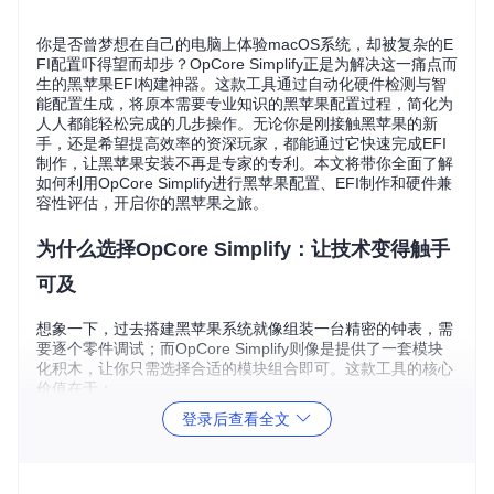
你是否曾梦想在自己的电脑上体验macOS系统，却被复杂的E
FI配置吓得望而却步？OpCore Simplify正是为解决这一痛点而
生的黑苹果EFI构建神器。这款工具通过自动化硬件检测与智
能配置生成，将原本需要专业知识的黑苹果配置过程，简化为
人人都能轻松完成的几步操作。无论你是刚接触黑苹果的新
手，还是希望提高效率的资深玩家，都能通过它快速完成EFI
制作，让黑苹果安装不再是专家的专利。本文将带你全面了解
如何利用OpCore Simplify进行黑苹果配置、EFI制作和硬件兼
容性评估，开启你的黑苹果之旅。
为什么选择OpCore Simplify：让技术变得触手
可及
想象一下，过去搭建黑苹果系统就像组装一台精密的钟表，需
要逐个零件调试；而OpCore Simplify则像是提供了一套模块
化积木，让你只需选择合适的模块组合即可。这款工具的核心
价值在于：
登录后查看全文
智能自动化
：自动识别硬件并推荐最佳配置，减少90%的手
动操作
可视化操作
：全图形界面设计，无需记住复杂命令和参数