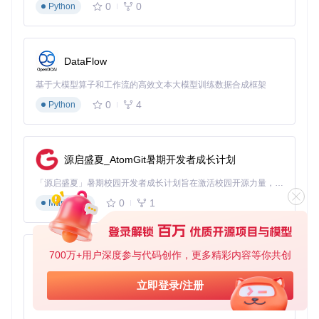
GB28181设备接入
0
0
Python
登录管理界面，进入"设备管理" → "添加设备"
填写设备国标ID（通常为20位数字）、SIP服务器地址
和端口
DataFlow
配置注册有效期为300秒（默认值），心跳周期60秒
选择信令传输方式为UDP（适合低延迟场景）
基于大模型算子和工作流的高效文本大模型训练数据合成框架
0
4
Python
海康设备特殊配置
在设备web界面启用GB28181协议，设置平台ID为3402
0000002000000001
源启盛夏_AtomGit暑期开发者成长计划
配置设备密码与平台一致，确保大小写敏感
开启"自动注册"功能，减少手动配置工作量
「源启盛夏」暑期校园开发者成长计划旨在激活校园开源力量，通过积分激励、认证扶持、资源倾斜等形式，引导高校组织和开发者完成「入驻 — 建项目 — 做贡献 — 获认证 — 得资源」的完整闭环。无论你是想带领社团入驻平台的组织者，还是希望用代码贡献证明自己的开发者，都能在这里找到属于你的成长路径。
0
1
宇视设备兼容性设置
Markdown
调整设备媒体端口范围为30000-30100，避免端口冲突
设置NTP服务器与平台时间同步，防止因时间偏差导致
700万+用户深度参与代码创作，更多精彩内容等你共创
py-xiaozhi
注册失败
基于Python的Xiaozhi AI，适用于想要完整Xiaozhi体验而无需拥有专用硬件的用户。
立即登录/注册
WVP平台设备接入配置界面，展示了GB28181协议参数设置
0
1
Python
选项