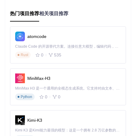
热门项目推荐
相关项目推荐
启动服务集群
cd
 docker

atomcode
Claude Code 的开源替代方案。连接任意大模型，编辑代码，运行命令，自动验证 — 全自动执行。用 Rust 构建，极致性能。 ｜ An open-source alternative to Claude Code. Connect any LLM, edit code, run commands, and verify changes — autonomously. Built in Rust for speed. Get Started
行业应用小知识：容器化部署使视频监控系统的环境一致性提
升60%，部署时间从传统方式的2-3天缩短至1小时内，大幅降
0
535
Rust
低了系统集成难度。
WVP视频监控平台登录界面，展示了系统的用户认证入口
MiniMax-H3
二、核心功能：设备接入与视频流管理
MiniMax H3 是一个通用的全模态生成系统。它支持对由文本、图像、视频和音频组成的多模态上下文进行统一理解，并能生成分辨率高达 2K、时长可达 15 秒的带原生立体声音频的视频。得益于面向任务泛化的系统设计，H3 在预训练阶段就已具备广泛的多模态上下文理解与生成能力，能够出色地执行复杂的多模态指令。
0
0
Python
多协议设备接入配置指南
设备接入是视频监控系统的核心功能，WVP-PRO支持GB281
81、ONVIF等多种协议，实现不同品牌设备的统一管理。
Kimi-K3
⚠️
关键配置技巧：
Kimi K3 是Kimi能力最强的模型：这是一个拥有 2.8 万亿参数的混合专家（MoE）模型，具备原生视觉理解能力，并支持 100 万 token 的上下文窗口。