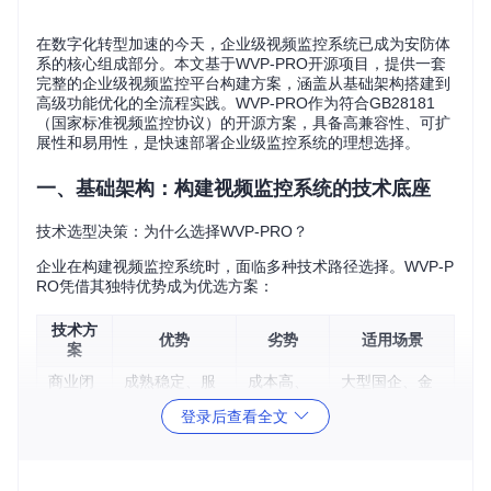
在数字化转型加速的今天，企业级视频监控系统已成为安防体
系的核心组成部分。本文基于WVP-PRO开源项目，提供一套
完整的企业级视频监控平台构建方案，涵盖从基础架构搭建到
高级功能优化的全流程实践。WVP-PRO作为符合GB28181
（国家标准视频监控协议）的开源方案，具备高兼容性、可扩
展性和易用性，是快速部署企业级监控系统的理想选择。
一、基础架构：构建视频监控系统的技术底座
技术选型决策：为什么选择WVP-PRO？
企业在构建视频监控系统时，面临多种技术路径选择。WVP-P
RO凭借其独特优势成为优选方案：
技术方
优势
劣势
适用场景
案
商业闭
成熟稳定、服
成本高、
大型国企、金
源方案
务支持完善
定制困难
融机构
登录后查看全文
开发周期
自主开
完全定制化、
技术实力雄厚
长、技术
发方案
知识产权自主
的互联网企业
门槛高