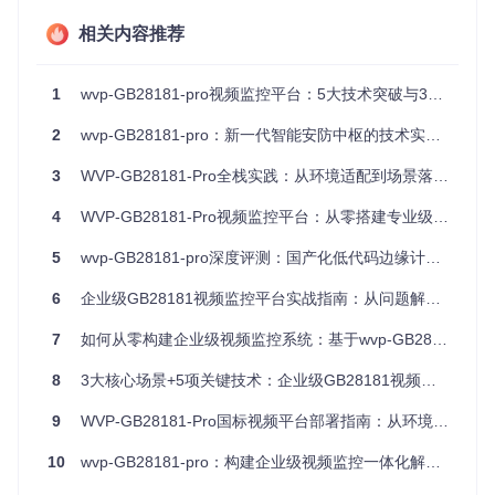
成本低、社区
需自行解
中小企业、系
WVP-P
RO开
相关内容推荐
活跃、协议支
决部分运
统集成商、创
源方案
持完整
维问题
新项目
1
wvp-GB28181-pro视频监控平台：5大技术突破与3步落地指南
WVP-PRO采用Spring Boot + Vue.js技术栈，后端提供稳定的
服务支撑，前端实现友好的操作界面，特别适合需要快速部署
2
wvp-GB28181-pro：新一代智能安防中枢的技术实践与价值解析
且预算有限的企业场景。
环境部署实战：Docker容器化方案
3
WVP-GB28181-Pro全栈实践：从环境适配到场景落地的系统化指南
🔍
实操步骤：
4
WVP-GB28181-Pro视频监控平台：从零搭建专业级安防系统的完整指南
获取项目代码
5
wvp-GB28181-pro深度评测：国产化低代码边缘计算的视频监控解决方案
6
企业级GB28181视频监控平台实战指南：从问题解决到性能优化
git 
clone
cd
7
如何从零构建企业级视频监控系统：基于wvp-GB28181-pro的实战指南
配置环境变量
编辑
docker/.env
文件，设置数据库密码、
8
3大核心场景+5项关键技术：企业级GB28181视频平台WVP-PRO深度实践指南
媒体服务端口等关键参数：
9
WVP-GB28181-Pro国标视频平台部署指南：从环境搭建到场景落地
MYSQL_ROOT_PASSWORD
10
wvp-GB28181-pro：构建企业级视频监控一体化解决方案
WVP_HTTP_PORT
=
8080
ZLM_HTTP_PORT
=
80