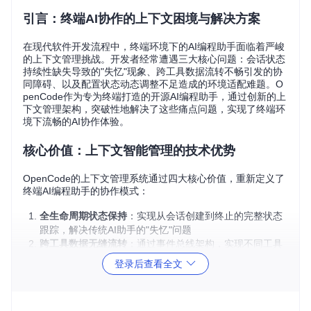
引言：终端AI协作的上下文困境与解决方案
在现代软件开发流程中，终端环境下的AI编程助手面临着严峻
的上下文管理挑战。开发者经常遭遇三大核心问题：会话状态
持续性缺失导致的"失忆"现象、跨工具数据流转不畅引发的协
同障碍、以及配置状态动态调整不足造成的环境适配难题。O
penCode作为专为终端打造的开源AI编程助手，通过创新的上
下文管理架构，突破性地解决了这些痛点问题，实现了终端环
境下流畅的AI协作体验。
核心价值：上下文智能管理的技术优势
OpenCode的上下文管理系统通过四大核心价值，重新定义了
终端AI编程助手的协作模式：
全生命周期状态保持
：实现从会话创建到终止的完整状态
跟踪，解决传统AI助手的"失忆"问题
跨工具数据无缝流转
：通过事件总线架构，实现不同工具
模块间的高效数据共享
登录后查看全文
动态配置上下文感知
：根据项目环境和用户行为自动调整
配置参数，提升环境适应性
智能资源优化机制
：通过上下文压缩和预加载策略，平衡