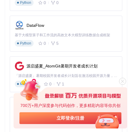
0
0
Python
readonly
timestamp
: 
number
;  
// 时间戳信息
readonly
metadata
: 
Record
<
string
, 
string
>;  
// 元数据信息
// 构造函数初始化消息基本信息
DataFlow
constructor
(
data
: {

type
: MessageType;

基于大模型算子和工作流的高效文本大模型训练数据合成框架
    content: 
Uint8Array
;

    timestamp?: 
number
;

0
5
Python
    metadata?: Record<
string
, 
string
>;

  }
) {

this
.
type
 = data.
type
;

this
.
content
 = data.
content
;

源启盛夏_AtomGit暑期开发者成长计划
this
.
timestamp
 = data.
timestamp
 || 
Date
.
now
();

this
.
metadata
 = data.
metadata
 || {};

「源启盛夏」暑期校园开发者成长计划旨在激活校园开源力量，通过积分激励、认证扶持、资源倾斜等形式，引导高校组织和开发者完成「入驻 — 建项目 — 做贡献 — 获认证 — 得资源」的完整闭环。无论你是想带领社团入驻平台的组织者，还是希望用代码贡献证明自己的开发者，都能在这里找到属于你的成长路径。
  }

0
1
Markdown
// 高效二进制序列化实现
serialize
(): 
Uint8Array
 {

const
 writer = 
new
Writer
();

// 按协议格式写入各字段
700万+用户深度参与代码创作，更多精彩内容等你共创
py-xiaozhi
    writer.
uint32
(
1
).
string
(
this
.
type
);

    writer.
uint32
(
2
).
bytes
(
this
.
content
);

基于Python的Xiaozhi AI，适用于想要完整Xiaozhi体验而无需拥有专用硬件的用户。
立即登录/注册
    writer.
uint32
(
3
).
fixed64
(
this
.
timestamp
);

0
1
Python
// 元数据序列化处理
// ...