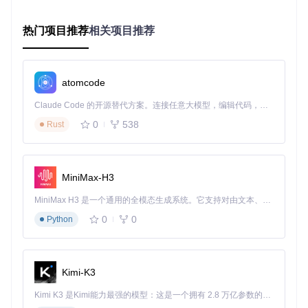
全局状态层
：[packages/opencode/src/global/index.ts]提
供应用级状态访问，支持跨模块数据共享
热门项目推荐
相关项目推荐
技术难点
：如何在资源受限的终端环境中实现高效的上下文存
储与快速访问，同时避免状态不一致问题。
atomcode
解决方案
：采用事件驱动的架构设计，通过[packages/openco
de/src/bus/index.ts]实现各模块间的松耦合通信，确保在终端
Claude Code 的开源替代方案。连接任意大模型，编辑代码，运行命令，自动验证 — 全自动执行。用 Rust 构建，极致性能。 ｜ An open-source alternative to Claude Code. Connect any LLM, edit code, run commands, and verify changes — autonomously. Built in Rust for speed. Get Started
环境下的高效数据流转。这种设计既降低了模块间的直接依
赖，又保证了上下文数据的一致性。
0
538
Rust
会话状态持久化机制
OpenCode的会话管理系统通过多级存储策略，实现对话状态
MiniMax-H3
的持久化与高效恢复。核心实现包含三个关键技术组件：
消息序列化与存储
MiniMax H3 是一个通用的全模态生成系统。它支持对由文本、图像、视频和音频组成的多模态上下文进行统一理解，并能生成分辨率高达 2K、时长可达 15 秒的带原生立体声音频的视频。得益于面向任务泛化的系统设计，H3 在预训练阶段就已具备广泛的多模态上下文理解与生成能力，能够出色地执行复杂的多模态指令。
0
0
Python
会话消息采用版本化存储格式，最新的V2版本实现通过高效的
二进制序列化协议，确保数据存储的紧凑性和快速访问。核心
逻辑如下：
Kimi-K3
export
class
MessageV2
 {

readonly
type
: 
MessageType
;  
// 消息类型标识
Kimi K3 是Kimi能力最强的模型：这是一个拥有 2.8 万亿参数的混合专家（MoE）模型，具备原生视觉理解能力，并支持 100 万 token 的上下文窗口。
readonly
content
: 
Uint8Array
;  
// 二进制内容存储