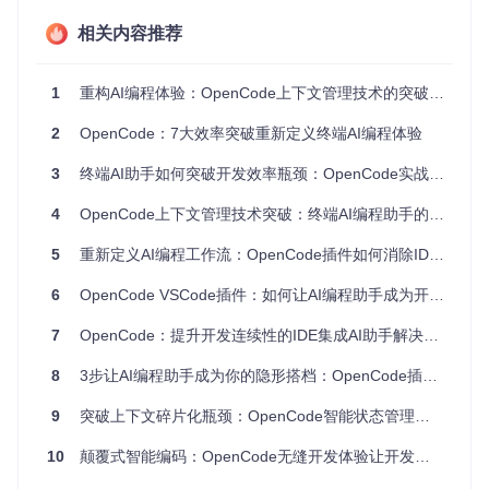
性能与存储资源占用
相关内容推荐
这些技术优势使OpenCode在终端AI编程领域实现了显著突
破，根据内部测试数据，较传统方案减少了47%的上下文重复
输入，提升了63%的任务完成效率。
1
重构AI编程体验：OpenCode上下文管理技术的突破与实践
2
OpenCode：7大效率突破重新定义终端AI编程体验
图1：OpenCode终端界面展示，显示AI助手正在修改代码中
的按钮颜色属性
3
终端AI助手如何突破开发效率瓶颈：OpenCode实战指南
4
OpenCode上下文管理技术突破：终端AI编程助手的状态保持架构解密
技术解析：上下文管理架构的创新实现
5
重新定义AI编程工作流：OpenCode插件如何消除IDE与终端的切换成本
分层式上下文管理架构设计
6
OpenCode VSCode插件：如何让AI编程助手成为开发流程的一部分
OpenCode采用分层设计的上下文管理架构，确保在终端环境
下实现高效的状态保持与数据流转。该架构由四个核心层次构
7
OpenCode：提升开发连续性的IDE集成AI助手解决方案
成，形成完整的上下文生命周期管理体系：
8
会话存储层
3步让AI编程助手成为你的隐形搭档：OpenCode插件的无缝开发体验
：[packages/opencode/src/session/]负责对话
状态的持久化与恢复，实现跨会话的上下文连续性
9
突破上下文碎片化瓶颈：OpenCode智能状态管理技术架构详解
工具调用层
：[packages/opencode/src/tool/]处理命令执行
时的上下文传递，确保工具间数据一致性
10
颠覆式智能编码：OpenCode无缝开发体验让开发效率提升300%
配置管理层
：[packages/opencode/src/config/config.ts]维
护跨会话的用户偏好与环境参数