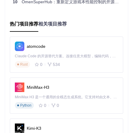
10
OmenSuperHub：重新定义游戏本性能控制的开源解决方案 | 三大突破彻底解放硬件潜力
安装依赖包：
nuget restore OmenSuperHub.sln
基础配置
启动程序后，系统会自动检测硬件配置并加载默认策略。通过
主界面的性能模式切换器，可快速调整系统状态。监控面板提
热门项目推荐
相关项目推荐
供实时数据可视化，帮助用户判断当前硬件负载情况。
兼容性说明
atomcode
支持机型
：暗影精灵8p/8pp/9/9p/10、光影精灵10
不兼容机型
：暗影精灵6及更早型号（硬件接口差异）
Claude Code 的开源替代方案。连接任意大模型，编辑代码，运行命令，自动验证 — 全自动执行。用 Rust 构建，极致性能。 ｜ An open-source alternative to Claude Code. Connect any LLM, edit code, run commands, and verify changes — autonomously. Built in Rust for speed. Get Started
技术解析：模块化架构设计
0
534
Rust
核心组件
数据采集层
：
LibreHardwareMonitorLib/Hardware/
实现底
MiniMax-H3
层硬件信息获取
控制逻辑层
：
OmenHardware.cs
处理性能模式切换与参数
MiniMax H3 是一个通用的全模态生成系统。它支持对由文本、图像、视频和音频组成的多模态上下文进行统一理解，并能生成分辨率高达 2K、时长可达 15 秒的带原生立体声音频的视频。得益于面向任务泛化的系统设计，H3 在预训练阶段就已具备广泛的多模态上下文理解与生成能力，能够出色地执行复杂的多模态指令。
调节
0
0
UI交互层
：
MainForm.cs
提供用户操作界面
Python
温控算法实现
系统采用增量式PID控制，核心代码位于
LibreHardwareMonit
orLib/Hardware/Sensor.cs
，通过以下公式计算风扇转速：
Kimi-K3