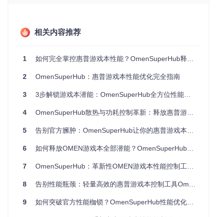
系统内置三种预设模式，通过
UI/
模块实现一键切换：
性能模式对比表
相关内容推荐
模式
CPU功耗限制
风扇策略
适用场景
1
如何完全掌控惠普游戏本性能？OmenSuperHub释放硬件潜能指南
安静模式
办公/影音
35W
温度>80℃启动
2
OmenSuperHub：惠普游戏本性能优化完全指南
平衡模式
动态PID调节
日常使用
55W
性能模式
全速运行
游戏/渲染
3
3步解锁游戏本潜能：OmenSuperHub全方位性能优化指南
80W
硬件监控引擎
4
OmenSuperHub散热与功耗控制革新：释放惠普游戏本潜能
通过
LibreHardwareMonitorLib/
实现10ms级数据采样，可实时
5
告别官方臃肿：OmenSuperHub让你的惠普游戏本性能释放提升40%
监控16项核心参数，包括CPU/GPU温度、频率、电压及功耗
等关键指标，数据精度达到±1℃。
6
如何释放OMEN游戏本全部潜能？OmenSuperHub开源工具全方位性能优化指南
实战应用：从安装到配置的完整流程
7
OmenSuperHub：革新性OMEN游戏本性能控制工具，让你完全掌控设备潜能
环境准备
8
告别性能瓶颈：轻量高效的惠普游戏本控制工具OmenSuperHub全面解析
卸载官方Omen Gaming Hub以避免进程冲突
克隆项目仓库：
git clone https://gitcode.com/gh
9
如何突破官方性能枷锁？OmenSuperHub性能优化工具让OMEN游戏本释放全部潜力
_mirrors/om/OmenSuperHub