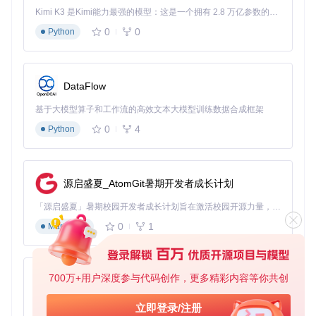
Kimi K3 是Kimi能力最强的模型：这是一个拥有 2.8 万亿参数的混合专家（MoE）模型，具备原生视觉理解能力，并支持 100 万 token 的上下文窗口。
0
0
Python
其中Kp=0.8，Ki=0.2，Kd=0.1为经过大量测试优化的参数值。
进阶使用技巧
DataFlow
自定义风扇曲线
基于大模型算子和工作流的高效文本大模型训练数据合成框架
通过修改
OmenHardware.cs
中的
SetFanCurve
方法，可创建
0
4
Python
个性化温度-转速对应关系：
// 示例：高温段激进散热
源启盛夏_AtomGit暑期开发者成长计划
var
 curve = 
new
 Dictionary<
int
, 
int
> {

    { 
60
, 
30
 },   
// 60℃时30%转速
「源启盛夏」暑期校园开发者成长计划旨在激活校园开源力量，通过积分激励、认证扶持、资源倾斜等形式，引导高校组织和开发者完成「入驻 — 建项目 — 做贡献 — 获认证 — 得资源」的完整闭环。无论你是想带领社团入驻平台的组织者，还是希望用代码贡献证明自己的开发者，都能在这里找到属于你的成长路径。
    { 
70
, 
50
 },   
// 70℃时50%转速
    { 
80
, 
80
 },   
// 80℃时80%转速
0
1
Markdown
    { 
90
, 
100
 }   
// 90℃时全速
功耗墙解锁
700万+用户深度参与代码创作，更多精彩内容等你共创
py-xiaozhi
高级用户可通过修改LibreHardwareMonitorLib/Hardware/CP
U/下的功率限制参数，在散热条件允许的情况下提升性能上限
基于Python的Xiaozhi AI，适用于想要完整Xiaozhi体验而无需拥有专用硬件的用户。
立即登录/注册