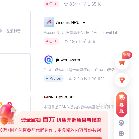
834
1.65 K
C++
AscendNPU-IR
MiniMax H3 是一个通用的全模态生成系统。它支持对由文本、图像、视频和音频组成的多模态上下文进行统一理解，并能生成分辨率高达 2K、时长可达 15 秒的带原生立体声音频的视频。得益于面向任务泛化的系统设计，H3 在预训练阶段就已具备广泛的多模态上下文理解与生成能力，能够出色地执行复杂的多模态指令。
AscendNPU-IR是基于MLIR（Multi-Level Intermediate Representation）构建的，面向昇腾亲和算子编译时使用的中间表示，提供昇腾完备表达能力，通过编译优化提升昇腾AI处理器计算效率，支持通过生态框架使能昇腾AI处理器与深度调优
496
336
C++
邀请
jiuwenswarm
定字幕API域
JiuwenSwarm 是一款基于openJiuwen开发的智能AI Agent，它能够将大语言模型的强大能力，通过你日常使用的各类通讯应用，直接延伸至你的指尖。
3.15 K
841
Python
ops-math
客
本项目是CANN提供的数学类基础计算算子库，实现网络在NPU上加速计算。
服
1.24 K
1.36 K
C++
基于Python的Xiaozhi AI，适用于想要完整Xiaozhi体验而无需拥有专用硬件的用户。
00万+用户深度参与代码创作，更多精彩内容等你共创
deveco-code
一性又提高计算