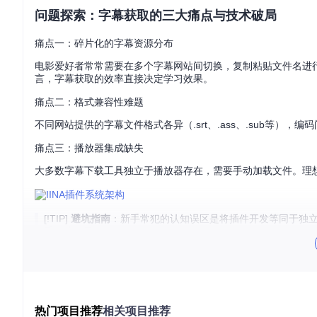
问题探索：字幕获取的三大痛点与技术破局
痛点一：碎片化的字幕资源分布
电影爱好者常常需要在多个字幕网站间切换，复制粘贴文件名进
言，字幕获取的效率直接决定学习效果。
痛点二：格式兼容性难题
不同网站提供的字幕文件格式各异（.srt、.ass、.sub等
痛点三：播放器集成缺失
大多数字幕下载工具独立于播放器存在，需要手动加载文件。理想
[!TIP]
避坑指南
：新手常犯的认知误区是将插件开发等同于独立应
重复造轮子。
方案设计：构建智能字幕下载系统的技术蓝图
从零搭建插件基础框架
热门项目推荐
相关项目推荐
IINA插件采用标准的文件目录结构，核心是
Info.json
配置文件