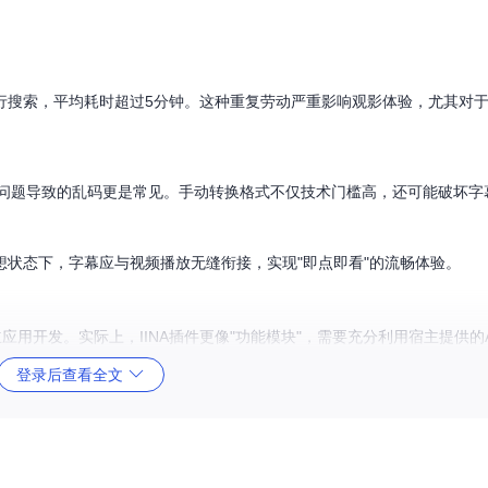
行搜索，平均耗时超过5分钟。这种重复劳动严重影响观影体验，尤其对
），编码问题导致的乱码更是常见。手动转换格式不仅技术门槛高，还可能破坏
状态下，字幕应与视频播放无缝衔接，实现"即点即看"的流畅体验。
用开发。实际上，IINA插件更像"功能模块"，需要充分利用宿主提供的A
登录后查看全文
和JavaScript入口脚本。这种设计类似浏览器扩展，通过声明式配置实