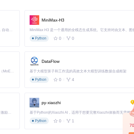
MiniMax-H3
Claude Code 的开源替代方案。连接任意大模型，编辑代码，运行命令，自动验证 — 全自动执行。用 Rust 构建，极致性能。 ｜ An open-source alternative to Claude Code. Connect any LLM, edit code, run commands, and verify changes — autonomously. Built in Rust for speed. Get Started
0
0
Python
DataFlow
箱，限制插件只能访问必要资源。例如声明
"network-request"
权限并指
Kimi K3 是Kimi能力最强的模型：这是一个拥有 2.8 万亿参数的混合专家（MoE）模型，具备原生视觉理解能力，并支持 100 万 token 的上下文窗口。
基于大模型算子和工作流的高效文本大模型训练数据合成框架
0
4
Python
配机制。我们采用三级匹配策略：
py-xiaozhi
「源启盛夏」暑期校园开发者成长计划旨在激活校园开源力量，通过积分激励、认证扶持、资源倾斜等形式，引导高校组织和开发者完成「入驻 — 建项目 — 做贡献 — 获认证 — 得资源」的完整闭环。无论你是想带领社团入驻平台的组织者，还是希望用代码贡献证明自己的开发者，都能在这里找到属于你的成长路径。
选成本。
0
1
Python
7
MD5更适合视频文件，它仅计算文件开头和结尾各64KB数据，既保证唯