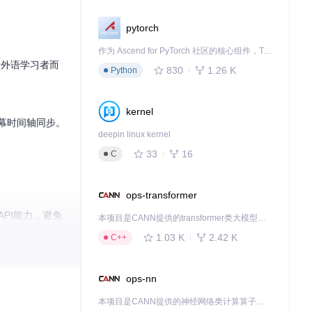
pytorch
作为 Ascend for PyTorch 社区的核心组件，TorchNPU 是昇腾专为 PyTorch 打造的深度学习适配插件，使 PyTorch 框架能够直接调用昇腾 NPU，为开发者提供昇腾 AI 处理器的超强算力。
于外语学习者而
830
1.26 K
Python
kernel
字幕时间轴同步。
deepin linux kernel
33
16
C
ops-transformer
PI能力，避免
本项目是CANN提供的transformer类大模型算子库，实现网络在NPU上加速计算。
1.03 K
2.42 K
C++
ops-nn
本项目是CANN提供的神经网络类计算算子库，实现网络在NPU上加速计算。
现权限管理和功能