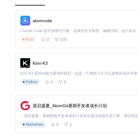
注册，既保证安全性又简化开发流程。
核心目录结构如下：
atomcode
SubtitleDownloader.iinaplugin/

├── Info.json          # 插件元数据与权限声明

0
535
├── src/

Rust
│   └── main.js        # 业务逻辑实现

Kimi-K3
配置文件中，
permissions
和
allowedDomains
字段构成安全沙
名，可有效防止恶意网络访问。
字幕搜索核心流程设计
0
0
Python
智能字幕下载系统的核心在于建立视频特征与字幕资源的精准匹
哈希匹配
：通过视频文件哈希值定位精确匹配的字幕
源启盛夏_AtomGit暑期开发者成长计划
元数据匹配
：分析文件名提取电影名称、年份等信息
时长匹配
：利用视频时长过滤明显不匹配的结果
这种多层级匹配机制将准确率提升至90%以上，大幅减少人工筛
0
1
Markdown
[!TIP]
实战技巧
：OpenSubtitles提供的
moviehash
算法比传统