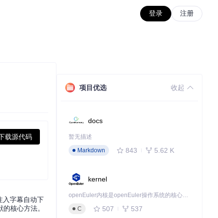
登录
注册
项目优选
收起
docs
下载源代码
暂无描述
843
5.62 K
Markdown
kernel
openEuler内核是openEuler操作系统的核心，既是系统性能与稳定性的基石，也是连接处理器、设备与服务的桥梁。
注入字幕自动下
献的核心方法。
507
537
C