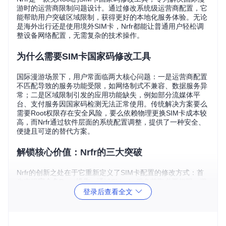
游时的运营商限制问题设计。通过修改系统级运营商配置，它
能帮助用户突破区域限制，获得更好的本地化服务体验。无论
是海外出行还是使用境外SIM卡，Nrfr都能让普通用户轻松调
整设备网络配置，无需复杂的技术操作。
为什么需要SIM卡国家码修改工具
国际漫游场景下，用户常面临两大核心问题：一是运营商配置
不匹配导致的服务功能受限，如网络制式不兼容、数据服务异
常；二是区域限制引发的应用功能缺失，例如部分流媒体平
台、支付服务因国家码检测无法正常使用。传统解决方案要么
需要Root权限存在安全风险，要么依赖物理更换SIM卡成本较
高，而Nrfr通过软件层面的系统配置调整，提供了一种安全、
便捷且可逆的替代方案。
解锁核心价值：Nrfr的三大突破
Nrfr的创新之处在于它重新定义了SIM卡配置的修改方式：首
先实现
完全免Root操作
，通过Shizuku服务获取必要权限，避
免修改系统分区带来的安全风险；其次支持
精细化双卡管理
，
登录后查看全文
可独立配置主副卡的国家码参数；最后提供
一键还原机制
，用
户可随时恢复原始设置，保障系统稳定性。这些特性使技术门
槛大幅降低，让普通用户也能安全地进行高级网络配置。