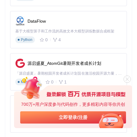
解决区域应用限制问题
DataFlow
用户痛点
：TikTok、Netflix等应用因检测到非服务地区SIM卡
而限制功能
基于大模型算子和工作流的高效文本大模型训练数据合成框架
解决方案
：通过Nrfr将国家码修改为目标服务地区（如美国
为"us"，日本为"jp"）
0
4
Python
实际效果
：应用区域检测通过，完整功能解锁，内容推荐切换
为对应地区
修复国际漫游网络异常
源启盛夏_AtomGit暑期开发者成长计划
用户痛点
：境外使用本地SIM卡时频繁断网，显示"无服务"
「源启盛夏」暑期校园开发者成长计划旨在激活校园开源力量，通过积分激励、认证扶持、资源倾斜等形式，引导高校组织和开发者完成「入驻 — 建项目 — 做贡献 — 获认证 — 得资源」的完整闭环。无论你是想带领社团入驻平台的组织者，还是希望用代码贡献证明自己的开发者，都能在这里找到属于你的成长路径。
解决方案
：在Nrfr中选择与SIM卡归属地匹配的国家码，保存
后重启移动数据
0
1
Markdown
实际效果
：网络注册成功率提升，数据连接稳定性显著改善，
漫游套餐正常激活
优化设备本地化服务
700万+用户深度参与代码创作，更多精彩内容等你共创
py-xiaozhi
用户痛点
：三星健康等应用因SIM卡地区不匹配无法使用健康
数据同步
基于Python的Xiaozhi AI，适用于想要完整Xiaozhi体验而无需拥有专用硬件的用户。
立即登录/注册
解决方案
：将国家码临时修改为设备销售地区代码
0
1
Python
实际效果
：应用验证通过，健康数据云端同步功能恢复，本地
化服务正常加载