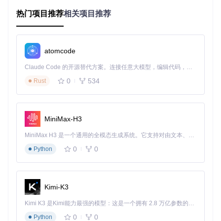
解析实现思路：如何在免Root环境下修改系统
热门项目推荐
相关项目推荐
配置
Nrfr的技术核心在于对Android系统CarrierConfig机制的巧妙运
atomcode
用。通过
app/src/main/java/com/github/nrfr/manager/Carrier
ConfigManager.kt
实现的核心逻辑，工具采用三步式工作流
Claude Code 的开源替代方案。连接任意大模型，编辑代码，运行命令，自动验证 — 全自动执行。用 Rust 构建，极致性能。 ｜ An open-source alternative to Claude Code. Connect any LLM, edit code, run commands, and verify changes — autonomously. Built in Rust for speed. Get Started
程：
0
534
Rust
🔍
配置读取
：通过系统API获取当前SIM卡的运营商配置信
息，包括国家码、网络类型等关键参数
🔧
参数构建
：根据用户选择生成新的配置集，重点修改国家码
MiniMax-H3
(KEY_SIM_COUNTRY_ISO_OVERRIDE_STRING)和运营商
名称(KEY_CARRIER_NAME_STRING)
MiniMax H3 是一个通用的全模态生成系统。它支持对由文本、图像、视频和音频组成的多模态上下文进行统一理解，并能生成分辨率高达 2K、时长可达 15 秒的带原生立体声音频的视频。得益于面向任务泛化的系统设计，H3 在预训练阶段就已具备广泛的多模态上下文理解与生成能力，能够出色地执行复杂的多模态指令。
📱
权限注入
：借助Shizuku服务调用ICarrierConfigLoader接
口，将新配置注入系统服务层
0
0
Python
这种实现方式的优势在于：不直接修改SIM卡数据，仅调整系
Kimi-K3
统读取方式；所有操作在应用层完成，无需触及系统分区；配
置修改实时生效，无需重启设备。
Kimi K3 是Kimi能力最强的模型：这是一个拥有 2.8 万亿参数的混合专家（MoE）模型，具备原生视觉理解能力，并支持 100 万 token 的上下文窗口。
0
0
Python
场景实践：三类典型问题的解决方案