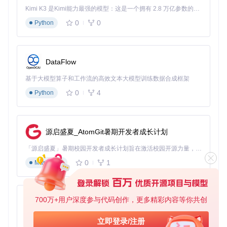
5、注意事项：系统兼容性与安全配置
Kimi K3 是Kimi能力最强的模型：这是一个拥有 2.8 万亿参数的混合专家（MoE）模型，具备原生视觉理解能力，并支持 100 万 token 的上下文窗口。
0
0
Python
当前版本存在两项重要限制需注意。硬件方面，M1/M2芯片的
Mac设备由于架构差异暂无法使用；软件方面，macOS 11及
以上版本因系统安全策略调整导致驱动加载失败。安装过程中
需在"系统偏好设置-安全性与隐私"中允许来自"未知开发者"的
DataFlow
应用，这一步是驱动正确加载的必要条件。建议用户在安装前
备份系统数据，并关注项目GitHub页面获取兼容性更新信息。
基于大模型算子和工作流的高效文本大模型训练数据合成框架
0
4
Python
价值重申与社区展望
360Controller项目通过开源协作模式，为macOS平台填补了X
box手柄适配的技术空白，其分层架构设计为其他硬件适配项
源启盛夏_AtomGit暑期开发者成长计划
目提供了可复用的参考方案。对于普通用户，建议通过项目Iss
ue跟踪系统反馈使用问题；开发者可参与功能扩展，特别是针
「源启盛夏」暑期校园开发者成长计划旨在激活校园开源力量，通过积分激励、认证扶持、资源倾斜等形式，引导高校组织和开发者完成「入驻 — 建项目 — 做贡献 — 获认证 — 得资源」的完整闭环。无论你是想带领社团入驻平台的组织者，还是希望用代码贡献证明自己的开发者，都能在这里找到属于你的成长路径。
对新macOS版本的适配开发。随着社区贡献的持续增加，该
0
1
工具有望突破现有系统限制，为更多苹果用户提供完整的手柄
Markdown
游戏体验。
700万+用户深度参与代码创作，更多精彩内容等你共创
py-xiaozhi
360Controller
下载源代码
基于Python的Xiaozhi AI，适用于想要完整Xiaozhi体验而无需拥有专用硬件的用户。
立即登录/注册