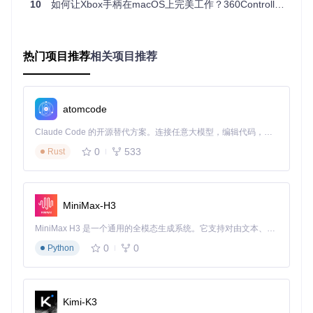
10
如何让Xbox手柄在macOS上完美工作？360Controller驱动的技术突破
准备工作
系统环境检查：确认macOS版本为10.15及以下（暂不支
持Big Sur及以上版本），通过"关于本机"验证系统信息
开发工具安装：通过Homebrew安装Xcode Command Lin
热门项目推荐
相关项目推荐
e Tools，执行命令
xcode-select --install
完成基础
编译环境配置
部署流程
代码获取：克隆项目仓库到本地，终端执行
git clone h
atomcode
ttps://gitcode.com/gh_mirrors/36/360Controll
Claude Code 的开源替代方案。连接任意大模型，编辑代码，运行命令，自动验证 — 全自动执行。用 Rust 构建，极致性能。 ｜ An open-source alternative to Claude Code. Connect any LLM, edit code, run commands, and verify changes — autonomously. Built in Rust for speed. Get Started
er
驱动编译：进入项目目录，运行
chmod +x clean.sh &&
0
533
Rust
./clean.sh
完成依赖清理，随后执行
xcodebuild -pro
ject 360\ Driver.xcodeproj
编译驱动程序
安装程序：进入Install360Controller目录，运行
sudo ./m
akedmg.sh
生成安装镜像，双击.dmg文件按引导完成安装
MiniMax-H3
验证方法
设备连接：通过USB或蓝牙连接Xbox手柄，系统偏好设置
MiniMax H3 是一个通用的全模态生成系统。它支持对由文本、图像、视频和音频组成的多模态上下文进行统一理解，并能生成分辨率高达 2K、时长可达 15 秒的带原生立体声音频的视频。得益于面向任务泛化的系统设计，H3 在预训练阶段就已具备广泛的多模态上下文理解与生成能力，能够出色地执行复杂的多模态指令。
中应出现"360Controller"配置面板
0
0
Python
功能测试：在配置面板中观察手柄输入响应，测试摇杆、
按键及振动功能是否正常
游戏验证：启动支持手柄的游戏，确认控制映射正确且无
延迟
Kimi-K3