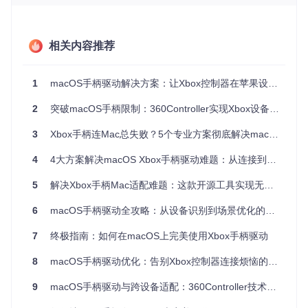
项目采用分层架构设计，主要包含三个技术模块。硬件抽象层
通过HID（人机接口设备）协议与手柄建立通信，将原始输入
相关内容推荐
信号转换为系统可识别的标准数据格式；驱动核心层实现设备
枚举、数据解析和指令转发功能，这一层采用C++开发以保证
执行效率；用户交互层则通过PreferencePane提供图形化配
1
macOS手柄驱动解决方案：让Xbox控制器在苹果设备上完美工作
置界面，支持按键映射、灵敏度调节等个性化设置。其中，HI
D协议转换技术是实现跨平台兼容的关键，它解决了不同操作
2
突破macOS手柄限制：360Controller实现Xbox设备无缝适配
系统间输入设备数据格式差异的问题。
3
Xbox手柄连Mac总失败？5个专业方案彻底解决macOS Xbox手柄驱动难题
3、应用场景：从游戏娱乐到开发测试的多元价
4
4大方案解决macOS Xbox手柄驱动难题：从连接到优化的完整指南
值
5
解决Xbox手柄Mac适配难题：这款开源工具实现无缝兼容与体验升级
该工具在实际应用中展现出广泛的适用性。对于游戏玩家而
言，它支持主流游戏平台如Steam、Epic Games的手柄操
6
macOS手柄驱动全攻略：从设备识别到场景优化的完美适配方案
作，特别优化了《赛博朋克2077》《艾尔登法环》等3A大作
的按键响应；在开发领域，为游戏开发者提供了标准化的输入
7
终极指南：如何在macOS上完美使用Xbox手柄驱动
测试环境，通过模拟不同手柄状态可快速验证游戏兼容性；教
育场景中，该项目的开源代码可作为硬件驱动开发的教学案
8
macOS手柄驱动优化：告别Xbox控制器连接烦恼的专业解决方案
例，帮助理解跨平台设备通信原理。
9
macOS手柄驱动与跨设备适配：360Controller技术解析与应用指南
4、操作指南：标准化部署流程