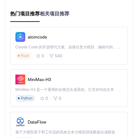
开发者定制环境
技术爱好者可通过源码编译定制Ruffle功能，以下命令可获取
热门项目推荐
相关项目推荐
项目并构建自定义版本：
# 克隆项目仓库
atomcode
git 
clone
cd
 ruffle

Claude Code 的开源替代方案。连接任意大模型，编辑代码，运行命令，自动验证 — 全自动执行。用 Rust 构建，极致性能。 ｜ An open-source alternative to Claude Code. Connect any LLM, edit code, run commands, and verify changes — autonomously. Built in Rust for speed. Get Started
# 使用Cargo构建发布版本
0
540
Rust
# 构建完成后可在target/release目录找到可执行文件
此方式允许调整渲染参数、扩展支持格式或添加特殊功能，为
MiniMax-H3
特殊Flash内容创建专属运行环境。
MiniMax H3 是一个通用的全模态生成系统。它支持对由文本、图像、视频和音频组成的多模态上下文进行统一理解，并能生成分辨率高达 2K、时长可达 15 秒的带原生立体声音频的视频。得益于面向任务泛化的系统设计，H3 在预训练阶段就已具备广泛的多模态上下文理解与生成能力，能够出色地执行复杂的多模态指令。
数字档案馆解决方案
0
0
Python
机构用户可利用
导出工具模块
将Flash内容转换为现代格式，
或建立基于Ruffle的数字档案系统。该工具支持批量处理和元
数据管理，帮助图书馆、博物馆等机构系统性保存和展示Flas
h时代的数字文化遗产。
DataFlow
基于大模型算子和工作流的高效文本大模型训练数据合成框架
图2：Ruffle开源模拟器的桌面启动界面，提供文件和URL两种