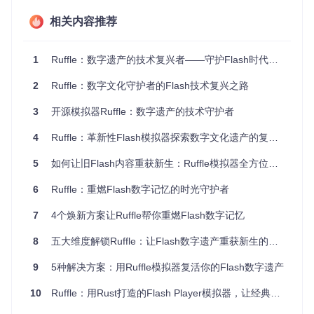
贡献机制。全球开发者共同维护的兼容性数据库持续扩展支持
范围，社区驱动的问题修复和功能优化确保了项目的长期可持
相关内容推荐
续发展。
1
Ruffle：数字遗产的技术复兴者——守护Flash时代的互动艺术
图1：Ruffle开源模拟器运行经典Flash游戏《Learn to Fly》，
展示数字遗产保护的实际应用
2
Ruffle：数字文化守护者的Flash技术复兴之路
场景矩阵：四大应用维度
3
开源模拟器Ruffle：数字遗产的技术守护者
4
Ruffle：革新性Flash模拟器探索数字文化遗产的复兴之路
网页集成方案
通过浏览器扩展形式，Ruffle可自动识别网页中的Flash内容并
5
如何让旧Flash内容重获新生：Ruffle模拟器全方位使用指南
无缝接管播放。这种"即插即用"的方式让用户在日常浏览中自
然邂逅历史网页内容，无需额外配置即可体验完整的互动效
6
Ruffle：重燃Flash数字记忆的时光守护者
果。扩展支持主流浏览器，包括Chrome、Firefox和Edge等现
代平台。
7
4个焕新方案让Ruffle帮你重燃Flash数字记忆
本地文件播放系统
8
五大维度解锁Ruffle：让Flash数字遗产重获新生的全攻略
针对个人收藏的SWF文件，
桌面应用模块
提供了专业级播放解
9
5种解决方案：用Ruffle模拟器复活你的Flash数字遗产
决方案。用户可通过直观的文件选择界面或简单的拖放操作加
载内容，配合丰富的控制选项（如播放速度调节、画面缩放和
10
Ruffle：用Rust打造的Flash Player模拟器，让经典互动内容重获新生
全屏显示），打造个性化的本地播放体验。