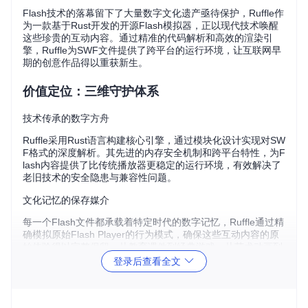
Flash技术的落幕留下了大量数字文化遗产亟待保护，Ruffle作
为一款基于Rust开发的开源Flash模拟器，正以现代技术唤醒
这些珍贵的互动内容。通过精准的代码解析和高效的渲染引
擎，Ruffle为SWF文件提供了跨平台的运行环境，让互联网早
期的创意作品得以重获新生。
价值定位：三维守护体系
技术传承的数字方舟
Ruffle采用Rust语言构建核心引擎，通过模块化设计实现对SW
F格式的深度解析。其先进的内存安全机制和跨平台特性，为F
lash内容提供了比传统播放器更稳定的运行环境，有效解决了
老旧技术的安全隐患与兼容性问题。
文化记忆的保存媒介
每一个Flash文件都承载着特定时代的数字记忆，Ruffle通过精
确模拟原始Flash Player的行为模式，确保这些互动内容的原
始体验得以完整保留。从教育课件到经典游戏，从艺术动画到
交互广告，Ruffle让数字文化遗产不再随技术迭代而消逝。
登录后查看全文
开源生态的协作典范
作为完全开源的项目，Ruffle建立了透明的开发流程和开放的