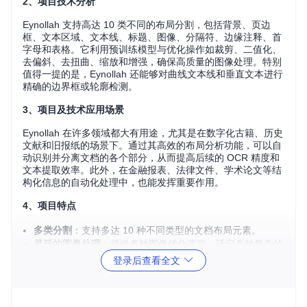
2、项目技术分析
Eynollah 支持高达 10 类不同的布局分割，包括背景、页边
框、文本区域、文本线、标题、图像、分隔符、边缘注释、首
字母和表格。它利用预训练模型与优化操作如裁剪、二值化、
去偏斜、去扭曲、缩放和增强，确保高质量的图像处理。特别
值得一提的是，Eynollah 还能够对曲线文本线和垂直文本进行
精确的边界框或轮廓检测。
3、项目及技术应用场景
Eynollah 在许多领域都大有用途，尤其是在数字化古籍、历史
文献和旧报纸的场景下。通过其高效的布局分析功能，可以自
动识别并分离文档的各个部分，从而提高后续的 OCR 精度和
文本提取效率。此外，在金融报表、法律文件、学术论文等结
构化信息的自动化处理中，也能发挥重要作用。
4、项目特点
多类分割
：支持多达 10 种不同类型的文档布局元素。
灵活的图像处理
：提供多种图像优化选项，适应各种复杂的
图像条件。
登录后查看全文
阅读顺序检测
：自动生成正确的阅读顺序，提升用户体验。
兼容 OCR-D 标准
：易于集成到现有的 OCR 工作流中。
易用性
：提供简单易懂的命令行接口，便于快速上手和批量