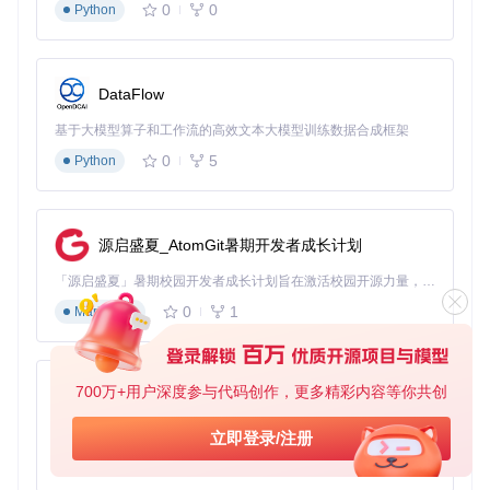
0
0
Python
DataFlow
基于大模型算子和工作流的高效文本大模型训练数据合成框架
0
5
Python
源启盛夏_AtomGit暑期开发者成长计划
「源启盛夏」暑期校园开发者成长计划旨在激活校园开源力量，通过积分激励、认证扶持、资源倾斜等形式，引导高校组织和开发者完成「入驻 — 建项目 — 做贡献 — 获认证 — 得资源」的完整闭环。无论你是想带领社团入驻平台的组织者，还是希望用代码贡献证明自己的开发者，都能在这里找到属于你的成长路径。
0
1
Markdown
700万+用户深度参与代码创作，更多精彩内容等你共创
py-xiaozhi
基于Python的Xiaozhi AI，适用于想要完整Xiaozhi体验而无需拥有专用硬件的用户。
立即登录/注册
0
1
Python