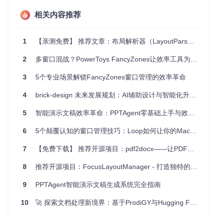
处理。
预训练模型
：可用的预训练模型可直接下载，无需从头训
相关内容推荐
练。
如果你正在寻找一个高效且灵活的文档布局分析解决方案，Ey
1
【亲测免费】 推荐文章：布局解析器（LayoutParser）——深度学习驱动的文档图像分析利器
nollah 定会成为你的得力助手。只需一句简单的命令，就可开
启高精度的文档分析之旅！
2
多窗口混战？PowerToys FancyZones让效率工具为你构建有序工作空间
安装和使用详情，请参考项目
README
和
Usage
部分。立即尝
3
5个专业场景解锁FancyZones窗口管理的效率革命
试使用 Eynollah 提升你的文档处理效率吧！
4
brick-design 未来发展规划：AI辅助设计与智能化升级路线
5
智能演示文稿效率革命：PPTAgent零基础上手与效率提升技巧
6
5个颠覆认知的窗口管理技巧：Loop如何让你的Mac效率提升300%
7
【免费下载】 推荐开源项目：pdf2docx——让PDF转换为Word更智能
8
推荐开源项目：FocusLayoutManager - 打造独特的滚动体验
9
PPTAgent智能演示文稿生成系统完全指南
10
🚀 探索文档处理新境界：基于ProdiGY与Hugging Face的智能布局理解