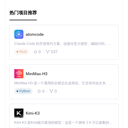
热门项目推荐
atomcode
Claude Code 的开源替代方案。连接任意大模型，编辑代码，运行命令，自动验证 — 全自动执行。用 Rust 构建，极致性能。 ｜ An open-source alternative to Claude Code. Connect any LLM, edit code, run commands, and verify changes — autonomously. Built in Rust for speed. Get Started
0
537
Rust
MiniMax-H3
MiniMax H3 是一个通用的全模态生成系统。它支持对由文本、图像、视频和音频组成的多模态上下文进行统一理解，并能生成分辨率高达 2K、时长可达 15 秒的带原生立体声音频的视频。得益于面向任务泛化的系统设计，H3 在预训练阶段就已具备广泛的多模态上下文理解与生成能力，能够出色地执行复杂的多模态指令。
0
0
Python
Kimi-K3
Kimi K3 是Kimi能力最强的模型：这是一个拥有 2.8 万亿参数的混合专家（MoE）模型，具备原生视觉理解能力，并支持 100 万 token 的上下文窗口。