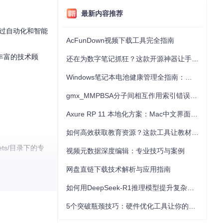
最新内容推荐
通过自动化和智能
AcFunDown视频下载工具完全指南
丰富的技术顾
还在为数字笔记抓狂？这款开源神器让手写批注效率提升300%
Windows笔记本电池健康管理全指南：从根源解决电池损耗问题
gmx_MMPBSA分子间相互作用索引错误的深度诊断与解决
Axure RP 11 本地化方案：Mac中文界面优化与原型设计工具汉化全指南
如何高效获取教育资源？这款工具让教材下载效率提升80%
ts/目录下的专
视频元数据深度编辑：专业技巧与案例
网盘直链下载技术解析与应用指南
特性，为后续的
如何用DeepSeek-R1推理模型提升复杂任务解决能力：完整指南
5个突破瓶颈技巧：硬件优化工具让你的电脑性能提升30%
驱动库管理员，能