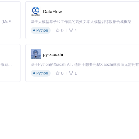
DataFlow
Kimi K3 是Kimi能力最强的模型：这是一个拥有 2.8 万亿参数的混合专家（MoE）模型，具备原生视觉理解能力，并支持 100 万 token 的上下文窗口。
基于大模型算子和工作流的高效文本大模型训练数据合成框架
0
4
Python
rdware Report"按钮
py-xiaozhi
过来
「源启盛夏」暑期校园开发者成长计划旨在激活校园开源力量，通过积分激励、认证扶持、资源倾斜等形式，引导高校组织和开发者完成「入驻 — 建项目 — 做贡献 — 获认证 — 得资源」的完整闭环。无论你是想带领社团入驻平台的组织者，还是希望用代码贡献证明自己的开发者，都能在这里找到属于你的成长路径。
0
1
Python
按钮，选择生成的硬件报告文件
为黑苹果配置提供基础数据