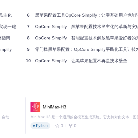
库中筛选出最佳的驱动组合。
性能表现，为用户提供最优的驱动方案。同时，它还能自动检测并解决潜
置民主化
6
黑苹果配置工具OpCore Simplify：让零基础用户也能轻松制作EFI的
现一键部署
7
OpCore Simplify：黑苹果配置技术民主化的革新与突
S兼容性状态，帮助用户了解硬件是否适合黑苹果配置
整指南
8
OpCore Simplify：智能配置技术解放黑苹果爱好者
lify
9
零门槛黑苹果配置：OpCore Simplify平民化工具让
能够根据硬件特征和用户需求，自动生成完整的OpenCore配置方案。这个功
配置方案。
10
OpCore Simplify：让黑苹果配置不再是技术壁垒
性。它会根据不同的硬件组合，自动调整ACPI补丁、内核扩展和其他关
制，它能够对生成的配置方案进行全面的验证和优化。这个系统就像一位严格的质
MiniMax-H3
等多个方面。同时，优化系统会根据验证结果对配置方案进行微调，进一
Claude Code 的开源替代方案。连接任意大模型，编辑代码，运行命令，自动验证 — 全自动执行。用 Rust 构建，极致性能。 ｜ An open-source alternative to Claude Code. Connect any LLM, edit code, run commands, and verify changes — autonomously. Built in Rust for speed. Get Started
0
0
Python