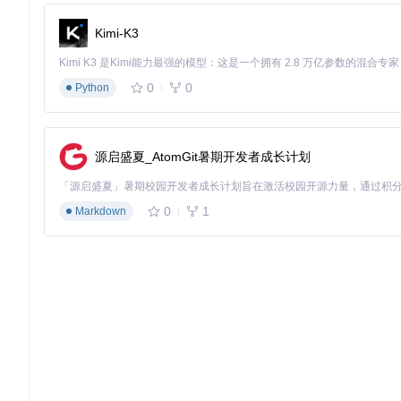
场景一：首次配置黑苹果
Kimi-K3
获取工具
git 
clone
0
0
Python
生成硬件报告
Windows用户：运行OpCore-Simplify.bat，点击"Export Ha
源启盛夏_AtomGit暑期开发者成长计划
Linux/macOS用户：需要从Windows系统生成报告并传输
加载硬件报告
0
1
Markdown
在工具主界面中，点击"Select Hardware Report"
硬件报告选择界面，用户可以导入或生成目标系统的硬件信息，
查看兼容性报告
工具会自动分析硬件兼容性，并生成详细的报告
查看报告，了解哪些硬件组件兼容，哪些可能存在问题
配置系统参数