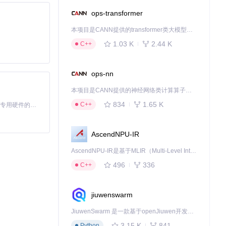
ops-transformer
本项目是CANN提供的transformer类大模型算子库，实现网络在NPU上加速计算。
1.03 K
2.44 K
C++
ops-nn
本项目是CANN提供的神经网络类计算算子库，实现网络在NPU上加速计算。
834
1.65 K
C++
基于Python的Xiaozhi AI，适用于想要完整Xiaozhi体验而无需拥有专用硬件的用户。
AscendNPU-IR
AscendNPU-IR是基于MLIR（Multi-Level Intermediate Representation）构建的，面向昇腾亲和算子编译时使用的中间表示，提供昇腾完备表达能力，通过编译优化提升昇腾AI处理器计算效率，支持通过生态框架使能昇腾AI处理器与深度调优
496
336
C++
jiuwenswarm
JiuwenSwarm 是一款基于openJiuwen开发的智能AI Agent，它能够将大语言模型的强大能力，通过你日常使用的各类通讯应用，直接延伸至你的指尖。
3.15 K
841
Python