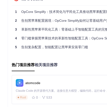
够根据硬件型号、macOS版本和用户需求，从庞大的驱动数据
该引擎采用了加权评分系统，综合考虑驱动的兼容性、稳定性和
1
OpCore Simplify：技术简化与平民化工具推动黑苹果配
题，确保系统的稳定运行。
2
告别黑苹果配置困境：OpCore Simplify如何让零基础用户实
硬件兼容性检查界面，展示了CPU和GPU等核心组件的macO
3
革新性黑苹果平民化工具：零基础上手智能配置工具的完
3. 配置方案生成器
4
零门槛掌握黑苹果技术的革新性智能配置工具：OpCore Simp
配置方案生成器是OpCore Simplify的另一个核心功能，它
系统工程师，能够根据硬件特性和用户需求，制定出最佳的系统
5
告别复杂配置，智能配置让黑苹果安装零门槛
配置方案生成器不仅考虑了硬件兼容性，还兼顾了系统性能和稳定
统能够以最佳状态运行。
热门项目推荐
相关项目推荐
4. 配置验证与优化系统
配置验证与优化系统是OpCore Simplify的质量保障机
置方案的每一个细节进行检查，确保其正确性和稳定性。
atomcode
验证过程包括硬件兼容性检查、驱动冲突检测、参数合理性分析
能和稳定性。
0
533
Rust
实施路径：场景化任务清单