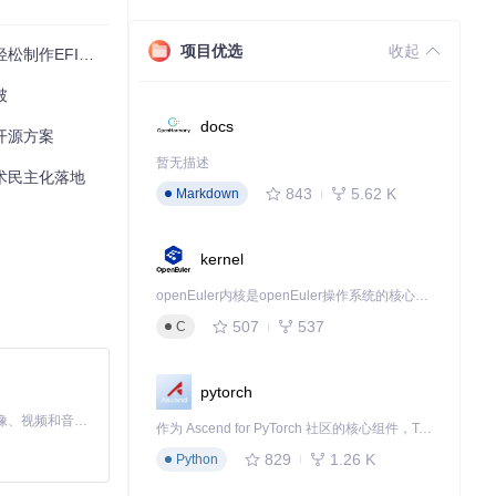
在的驱动冲突问
项目优选
收起
技术民主化解决方案
破
docs
的开源方案
暂无描述
技术民主化落地
能就像一位专业的
843
5.62 K
Markdown
键参数，确保系
kernel
openEuler内核是openEuler操作系统的核心，既是系统性能与稳定性的基石，也是连接处理器、设备与服务的桥梁。
507
537
C
量检查员，会对配
pytorch
步提升系统的性
MiniMax H3 是一个通用的全模态生成系统。它支持对由文本、图像、视频和音频组成的多模态上下文进行统一理解，并能生成分辨率高达 2K、时长可达 15 秒的带原生立体声音频的视频。得益于面向任务泛化的系统设计，H3 在预训练阶段就已具备广泛的多模态上下文理解与生成能力，能够出色地执行复杂的多模态指令。
作为 Ascend for PyTorch 社区的核心组件，TorchNPU 是昇腾专为 PyTorch 打造的深度学习适配插件，使 PyTorch 框架能够直接调用昇腾 NPU，为开发者提供昇腾 AI 处理器的超强算力。
829
1.26 K
Python