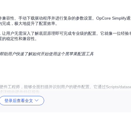
性、手动下载驱动程序并进行复杂的参数设置。OpCore Simplify
内完成，极大地提升了配置效率。
，让用户无需深入了解底层原理即可完成专业级的配置。它就像一位经验
置的稳定性和兼容性。
用流程，帮助用户快速了解如何开始使用这个黑苹果配置工具
的硬件工程师，能够全面扫描并识别用户的硬件配置。它通过Scripts/datase
生成详细的硬件特征报告。
登录后查看全文
础。该功能采用了多维度比对算法，不仅识别硬件型号，还能分析其内在
，它能够根据硬件特征图谱自动匹配最合适的驱动程序。这个引擎就像一个智能的