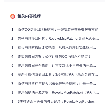
这种场景下，信息的临时撤回可能导致决策延误、谈判破裂甚
至经济损失。RevokeMsgPatcher就像给数字对话安装了"黑匣
子"，确保所有交流内容都能被完整记录。
相关内容推荐
场景二：团队协作中的知识流失
开发团队在群内讨论技术方案
时，某成员分享了关键代码片段后又撤回，导致后续参与讨论
的成员无法获取完整上下文。这种信息断层可能使项目进度停
1
微信QQ防撤回终极指南：一键安装完整免费解决方案
滞数小时甚至数天。
2
告别消息撤回困扰：RevokeMsgPatcher让你永久保存重要对话的终极解决方案
场景三：重要通知的时效性挑战
"明天上午9点会议改到下午2
点"——这样的临时通知若被撤回，可能导致团队成员错过时
3
聊天消息防撤回终极指南：从技术原理到实战应用的完整解决方案
间变更，造成不必要的时间浪费和工作安排冲突。
4
终极防撤回方案：如何让微信QQ消息永不错过？
技术破局：非侵入式修改的创新方案
5
消息防撤回完全指南：让重要对话不再消失的开源解决方案
RevokeMsgPatcher采用独特的"数字外科手术"式解决方案，
通过精准定位并修改目标程序的关键指令，实现防撤回功能。
6
革新性微信防撤回工具：3步实现聊天记录永久保存，彻底终结消息消失烦恼
这种技术路径类似于在不打开手表后盖的情况下，精准调整内
部齿轮的咬合方式。
7
微信消息留存与聊天记录保护完全指南：让每一条消息都有迹可循
核心算法流程图解
8
消息保护的开源方案：RevokeMsgPatcher让聊天记录安全无忧
进程内存分析
：工具首先扫描目标应用程序的运行内存，
建立二进制特征库
9
3步打造永不丢失的聊天记录：RevokeMsgPatcher防撤回工具全攻略
模式匹配定位
：使用Boyer-Moore算法快速定位与消息撤
回相关的代码段