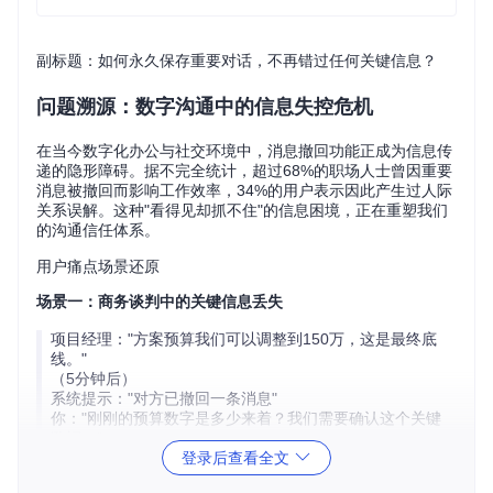
副标题：如何永久保存重要对话，不再错过任何关键信息？
问题溯源：数字沟通中的信息失控危机
在当今数字化办公与社交环境中，消息撤回功能正成为信息传
递的隐形障碍。据不完全统计，超过68%的职场人士曾因重要
消息被撤回而影响工作效率，34%的用户表示因此产生过人际
关系误解。这种"看得见却抓不住"的信息困境，正在重塑我们
的沟通信任体系。
用户痛点场景还原
场景一：商务谈判中的关键信息丢失
项目经理："方案预算我们可以调整到150万，这是最终底
线。"
（5分钟后）
系统提示："对方已撤回一条消息"
你："刚刚的预算数字是多少来着？我们需要确认这个关键
数据。"
登录后查看全文
项目经理："抱歉，我需要重新确认后再告诉你。"