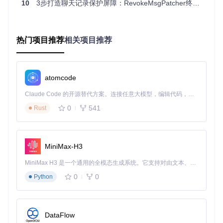
10
3步打造聊天记录保护屏障：RevokeMsgPatcher终极指南
指令替换执行
：将条件跳转指令修改为无条件执行，绕过
撤回逻辑
内存校验机制
：实时监控修改后的内存区域，确保补丁持
续有效
热门项目推荐
相关项目推荐
RevokeMsgPatcher通过专业调试工具搜索关键字符串，定位
atomcode
消息处理逻辑的核心代码区域
Claude Code 的开源替代方案。连接任意大模型，编辑代码，运行命令，自动验证 — 全自动执行。用 Rust 构建，极致性能。 ｜ An open-source alternative to Claude Code. Connect any LLM, edit code, run commands, and verify changes — autonomously. Built in Rust for speed. Get Started
代码逻辑对比：从条件判断到无条件执行
修改前代码逻辑
修改后代码逻辑
技术效果
0
541
Rust
跳过撤回判断
JE 0x123456
JMP 0x123456
禁用条件比较
CMP EAX, 0
NOP
MiniMax-H3
重定向执行流程
RET
JMP 0x789ABC
MiniMax H3 是一个通用的全模态生成系统。它支持对由文本、图像、视频和音频组成的多模态上下文进行统一理解，并能生成分辨率高达 2K、时长可达 15 秒的带原生立体声音频的视频。得益于面向任务泛化的系统设计，H3 在预训练阶段就已具备广泛的多模态上下文理解与生成能力，能够出色地执行复杂的多模态指令。
这种修改方式就像在十字路口安装了永久绿灯，确保消息数据
0
0
Python
始终按照"保存并显示"的路径执行，而不会进入"撤回删除"的
分支流程。
DataFlow
将条件跳转指令"JE"(如果相等则跳转)修改为无条件跳转"JM