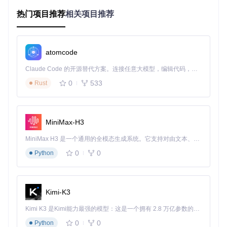
体互动元素和视觉设计
热门项目推荐
相关项目推荐
技术实现亮点：开源架构的巧妙设计
该项目基于Python生态构建，采用了模块化设计思想，主要技
atomcode
术组件包括：
Claude Code 的开源替代方案。连接任意大模型，编辑代码，运行命令，自动验证 — 全自动执行。用 Rust 构建，极致性能。 ｜ An open-source alternative to Claude Code. Connect any LLM, edit code, run commands, and verify changes — autonomously. Built in Rust for speed. Get Started
内容采集层
：使用PRAW（Python Reddit API Wrapper）
库与Reddit API交互，实现帖子和评论的数据获取
0
533
Rust
媒体处理层
：通过MoviePy库处理视频合成，支持多轨道编
辑和转场效果；PIL库负责图像处理和格式转换
语音合成层
：集成多种TTS引擎（如GTTS、AWS Polly、El
evenLabs），提供多样化的语音选择
MiniMax-H3
任务调度层
：支持定时任务配置，实现周期性内容生成和发
MiniMax H3 是一个通用的全模态生成系统。它支持对由文本、图像、视频和音频组成的多模态上下文进行统一理解，并能生成分辨率高达 2K、时长可达 15 秒的带原生立体声音频的视频。得益于面向任务泛化的系统设计，H3 在预训练阶段就已具备广泛的多模态上下文理解与生成能力，能够出色地执行复杂的多模态指令。
布
0
0
Python
这种分层架构不仅保证了各功能模块的独立性，也为二次开发
和功能扩展提供了便利。
适用人群分析：谁能从中获益最多
Kimi-K3
RedditVideoMakerBot特别适合以下几类用户：
Kimi K3 是Kimi能力最强的模型：这是一个拥有 2.8 万亿参数的混合专家（MoE）模型，具备原生视觉理解能力，并支持 100 万 token 的上下文窗口。
0
0
Python