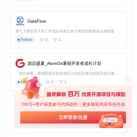
内容创作者
：需要定期产出视频内容但缺乏专业剪辑技能的
自媒体人
社区管理者
：希望通过视频形式活跃Reddit子版块氛围的版
主
DataFlow
营销人员
：需要快速制作产品推广视频并分发到Reddit社区
的从业者
基于大模型算子和工作流的高效文本大模型训练数据合成框架
技术爱好者
：对开源项目感兴趣，希望学习视频处理和API
0
4
Python
集成的开发者
场景化应用指南：三个创新使用案例
源启盛夏_AtomGit暑期开发者成长计划
1. 知识科普短视频系列
「源启盛夏」暑期校园开发者成长计划旨在激活校园开源力量，通过积分激励、认证扶持、资源倾斜等形式，引导高校组织和开发者完成「入驻 — 建项目 — 做贡献 — 获认证 — 得资源」的完整闭环。无论你是想带领社团入驻平台的组织者，还是希望用代码贡献证明自己的开发者，都能在这里找到属于你的成长路径。
教育领域创作者可利用该工具将Reddit上的优质问答内容转化
0
1
Markdown
为科普视频。配置定时任务每周抓取特定子版块（如r/explainli
keimfive）的热门帖子，自动生成带语音解说的科普短视频，
建立稳定的内容发布节奏。
2. 产品反馈集锦
700万+用户深度参与代码创作，更多精彩内容等你共创
py-xiaozhi
企业产品经理可监控相关产品讨论子版块，自动收集用户反馈
基于Python的Xiaozhi AI，适用于想要完整Xiaozhi体验而无需拥有专用硬件的用户。
立即登录/注册
和使用场景，将高频出现的问题和建议制作成视频摘要，作为
0
1
Python
产品迭代的参考依据，同时也可作为用户教育内容发布。
3. 文化现象观察