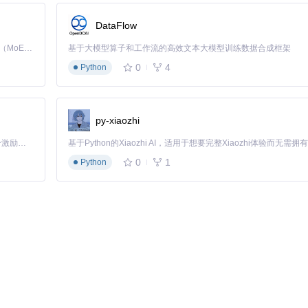
DataFlow
Kimi K3 是Kimi能力最强的模型：这是一个拥有 2.8 万亿参数的混合专家（MoE）模型，具备原生视觉理解能力，并支持 100 万 token 的上下文窗口。
基于大模型算子和工作流的高效文本大模型训练数据合成框架
0
4
Python
py-xiaozhi
「源启盛夏」暑期校园开发者成长计划旨在激活校园开源力量，通过积分激励、认证扶持、资源倾斜等形式，引导高校组织和开发者完成「入驻 — 建项目 — 做贡献 — 获认证 — 得资源」的完整闭环。无论你是想带领社团入驻平台的组织者，还是希望用代码贡献证明自己的开发者，都能在这里找到属于你的成长路径。
0
1
Python