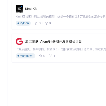
Kimi-K3
0
0
Python
源启盛夏_AtomGit暑期开发者成长计划
0
1
Markdown