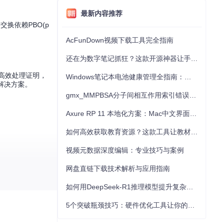
最新内容推荐
交换依赖PBO(p
AcFunDown视频下载工具完全指南
还在为数字笔记抓狂？这款开源神器让手写批注效率提升300%
的高效处理证明，
Windows笔记本电池健康管理全指南：从根源解决电池损耗问题
解决方案。
gmx_MMPBSA分子间相互作用索引错误的深度诊断与解决
Axure RP 11 本地化方案：Mac中文界面优化与原型设计工具汉化全指南
如何高效获取教育资源？这款工具让教材下载效率提升80%
视频元数据深度编辑：专业技巧与案例
网盘直链下载技术解析与应用指南
如何用DeepSeek-R1推理模型提升复杂任务解决能力：完整指南
实现高效AI应
ibGDL，共同
5个突破瓶颈技巧：硬件优化工具让你的电脑性能提升30%