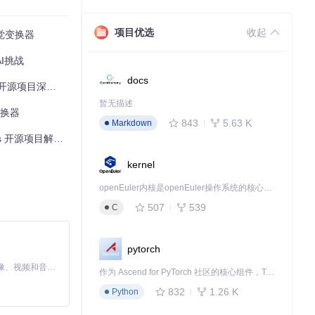
项目优选
收起
视觉变换器
I挑战
docs
源项目深度剖析
暂无描述
转换器
843
5.63 K
Markdown
 开源项目解析**
kernel
openEuler内核是openEuler操作系统的核心，既是系统性能与稳定性的基石，也是连接处理器、设备与服务的桥梁。
507
539
C
pytorch
MiniMax H3 是一个通用的全模态生成系统。它支持对由文本、图像、视频和音频组成的多模态上下文进行统一理解，并能生成分辨率高达 2K、时长可达 15 秒的带原生立体声音频的视频。得益于面向任务泛化的系统设计，H3 在预训练阶段就已具备广泛的多模态上下文理解与生成能力，能够出色地执行复杂的多模态指令。
作为 Ascend for PyTorch 社区的核心组件，TorchNPU 是昇腾专为 PyTorch 打造的深度学习适配插件，使 PyTorch 框架能够直接调用昇腾 NPU，为开发者提供昇腾 AI 处理器的超强算力。
832
1.26 K
Python