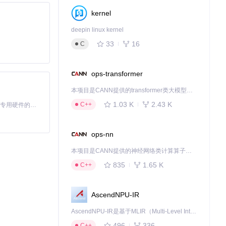
kernel
deepin linux kernel
33
16
C
ops-transformer
本项目是CANN提供的transformer类大模型算子库，实现网络在NPU上加速计算。
1.03 K
2.43 K
C++
基于Python的Xiaozhi AI，适用于想要完整Xiaozhi体验而无需拥有专用硬件的用户。
ops-nn
本项目是CANN提供的神经网络类计算算子库，实现网络在NPU上加速计算。
835
1.65 K
C++
AscendNPU-IR
AscendNPU-IR是基于MLIR（Multi-Level Intermediate Representation）构建的，面向昇腾亲和算子编译时使用的中间表示，提供昇腾完备表达能力，通过编译优化提升昇腾AI处理器计算效率，支持通过生态框架使能昇腾AI处理器与深度调优
496
336
C++