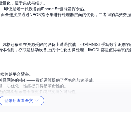
持轻量化，便于集成与维护。
使是老一代设备如iPhone 5s也能发挥余热。
s)加速渲染，而全连接层通过NEON指令集进行处理器层面的优化，二者间的高效数据
景。风格迁移虽在资源受限的设备上遭遇挑战，但对MNIST手写数字识别
体检测，亦或是移动设备上的个性化图像处理，libGDL都是值得尝试的
L轻松跨越平台壁垒。
神经网络的核心——卷积运算提供了坚实的加速基础。
进一步优化，性能提升将是革命性的。
但其开放的架构预示着未来更多模型支持的可能性。
登录后查看全文
。虽然还处于个人开发阶段，它的出现已经足够吸引那些渴望在移动平台上
用的工程师，深入探索libGDL，或许能为你的项目开启新的篇章。携手l