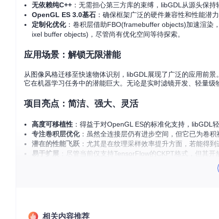
无依赖纯C++
：无需担心第三方库的束缚，libGDL从源头保
OpenGL ES 3.0基石
：确保框架广泛的硬件兼容性和性能潜力，即
定制化优化
：卷积层借助FBO(framebuffer object
ixel buffer objects)，尽管尚有优化空间等待探索。
应用场景：解锁无限潜能
从图像风格迁移至快速物体识别，libGDL展现了广泛的应用前
它在机器学习任务中的潜能巨大。无论是实时滤镜开发、轻量级物
项目亮点：简洁、强大、灵活
高度可移植性
：得益于对OpenGL ES的标准化支持，libGD
专注卷积层优化
：虽然全连接层仍有进步空间，但它已为卷积
潜在的性能飞跃
：尤其是在纹理采样效率提升方面，若能得到
易于扩展
：尽管当前仅支持TensorFlow的CKPT格式，
结语
面对移动AI领域的快速发展，
libGDL
无疑是一位潜力无限的玩家
用的开发者。无论你是寻求高性能计算的科学家，还是致力于创新应
推动移动智能的边界，共创未来科技的美好明天。
相关内容推荐