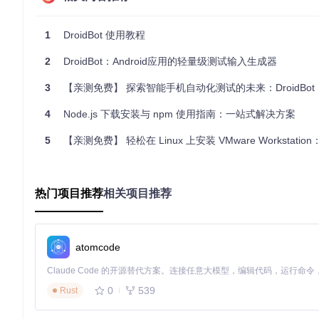
__init__.py
: 初始化文件。
1
DroidBot 使用教程
device.py
: 设备管理模块，负责与 Android 设备的交互。
input_event.py
: 输入事件模块，定义了各种输入事件。
2
DroidBot：Android应用的轻量级测试输入生成器
input_manager.py
: 输入管理模块，负责生成和管理输入
input_policy.py
: 输入策略模块，定义了不同的输入策略
3
【亲测免费】 探索智能手机自动化测试的未来：DroidBot
state.py
: 状态管理模块，负责记录和管理设备状态。
utg.py
: UI 转换图生成模块，负责生成 UI 转换图。
4
Node.js 下载安装与 npm 使用指南：一站式解决方案
其他辅助文件。
5
【亲测免费】 轻松在 Linux 上安装 VMware Workstation
script_samples/
: 脚本示例目录，包含了用于定制输入的 JS
sample_script.json
: 示例脚本文件。
热门项目推荐
相关项目推荐
.gitignore
: Git 忽略文件配置。
LICENSE
: 项目许可证文件。
atomcode
README.md
: 项目说明文档。
setup.cfg
: 项目配置文件。
0
539
Rust
setup.py
: 项目安装脚本。