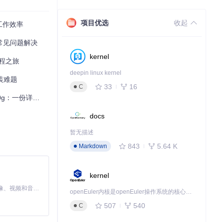
项目优选
收起
工作效率
与常见问题解决
kernel
编程之旅
deepin linux kernel
装难题
33
16
C
：一份详尽指南
docs
暂无描述
843
5.64 K
Markdown
kernel
MiniMax H3 是一个通用的全模态生成系统。它支持对由文本、图像、视频和音频组成的多模态上下文进行统一理解，并能生成分辨率高达 2K、时长可达 15 秒的带原生立体声音频的视频。得益于面向任务泛化的系统设计，H3 在预训练阶段就已具备广泛的多模态上下文理解与生成能力，能够出色地执行复杂的多模态指令。
openEuler内核是openEuler操作系统的核心，既是系统性能与稳定性的基石，也是连接处理器、设备与服务的桥梁。
507
540
C