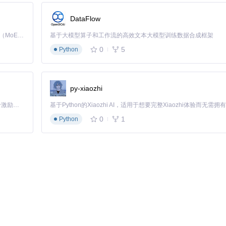
DataFlow
Kimi K3 是Kimi能力最强的模型：这是一个拥有 2.8 万亿参数的混合专家（MoE）模型，具备原生视觉理解能力，并支持 100 万 token 的上下文窗口。
基于大模型算子和工作流的高效文本大模型训练数据合成框架
0
5
Python
idBot 的测试过程。以下是该文件的主要功能：
、设备序列号等。
py-xiaozhi
「源启盛夏」暑期校园开发者成长计划旨在激活校园开源力量，通过积分激励、认证扶持、资源倾斜等形式，引导高校组织和开发者完成「入驻 — 建项目 — 做贡献 — 获认证 — 得资源」的完整闭环。无论你是想带领社团入驻平台的组织者，还是希望用代码贡献证明自己的开发者，都能在这里找到属于你的成长路径。
件。
0
1
Python