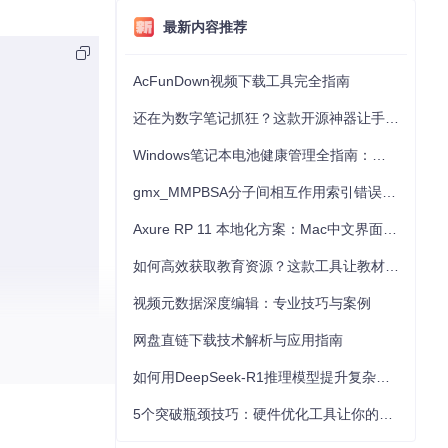
最新内容推荐
AcFunDown视频下载工具完全指南
还在为数字笔记抓狂？这款开源神器让手写批注效率提升300%
Windows笔记本电池健康管理全指南：从根源解决电池损耗问题
gmx_MMPBSA分子间相互作用索引错误的深度诊断与解决
Axure RP 11 本地化方案：Mac中文界面优化与原型设计工具汉化全指南
如何高效获取教育资源？这款工具让教材下载效率提升80%
视频元数据深度编辑：专业技巧与案例
网盘直链下载技术解析与应用指南
如何用DeepSeek-R1推理模型提升复杂任务解决能力：完整指南
5个突破瓶颈技巧：硬件优化工具让你的电脑性能提升30%