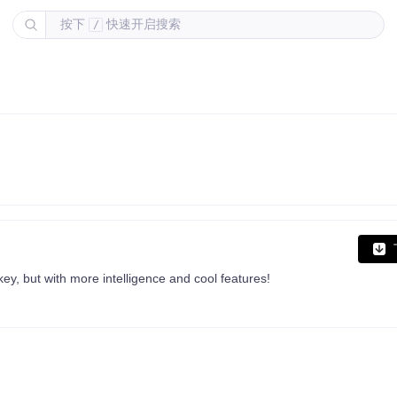
按下
快速开启搜索
/
key, but with more intelligence and cool features!