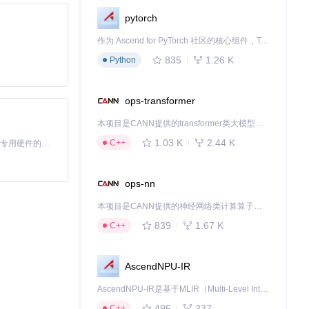
pytorch
作为 Ascend for PyTorch 社区的核心组件，TorchNPU 是昇腾专为 PyTorch 打造的深度学习适配插件，使 PyTorch 框架能够直接调用昇腾 NPU，为开发者提供昇腾 AI 处理器的超强算力。
835
1.26 K
Python
ops-transformer
本项目是CANN提供的transformer类大模型算子库，实现网络在NPU上加速计算。
1.03 K
2.44 K
C++
基于Python的Xiaozhi AI，适用于想要完整Xiaozhi体验而无需拥有专用硬件的用户。
ops-nn
本项目是CANN提供的神经网络类计算算子库，实现网络在NPU上加速计算。
839
1.67 K
C++
AscendNPU-IR
AscendNPU-IR是基于MLIR（Multi-Level Intermediate Representation）构建的，面向昇腾亲和算子编译时使用的中间表示，提供昇腾完备表达能力，通过编译优化提升昇腾AI处理器计算效率，支持通过生态框架使能昇腾AI处理器与深度调优
496
337
C++