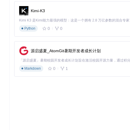
start.py
: 项目启动脚本。
Kimi-K3
2. 项目启动文件介绍
start.py
0
0
Python
start.py
是 DroidBot 的启动脚本，负责初始化并启动 Dro
参数解析
: 解析命令行参数，包括 APK 文件路径、输出目录
源启盛夏_AtomGit暑期开发者成长计划
设备连接
: 连接到指定的 Android 设备或模拟器。
应用安装
: 安装指定的 APK 文件到设备上。
输入管理
: 初始化输入管理器，并根据指定的策略生成输入事
0
1
Markdown
状态记录
: 记录设备状态，生成 UI 转换图。
输出结果
: 将测试结果输出到指定的目录。
使用示例
-a <path_to_apk>
: 指定要测试的 APK 文件路径。
-o output_dir
: 指定输出目录，用于保存测试结果。
3. 项目的配置文件介绍
setup.cfg