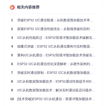
相关内容推荐
图1：I2C主从设备通信连接示意图，展示ESP32作为主机与从
机的硬件连接方式
1
突破ESP32 I2C通信瓶颈：从机数据预加载技术革新与实践指南
思考提示
：你的项目中是否遇到过以下问题？
2
探索ESP32 I2C通信性能优化：从瓶颈突破到实时数据革新
传感器数据读取延迟导致控制算法响应滞后
多设备通信时出现数据丢失或校验错误
3
I2C从机性能跃迁：ESP32双缓冲预加载技术破解实时通信瓶颈
电池供电设备因I2C通信功耗过高影响续航时间
4
颠覆式突破：ESP32 I2C从机通信重构与实时数据交互优化
重构数据通道：双缓冲架构的创新设计
5
重构I2C从机通信：ESP32双缓冲预加载技术突破实时响应瓶颈
针对传统I2C从机的性能瓶颈，我们提出基于双缓冲区架构的
预加载技术方案。该方案通过分离数据准备与传输过程，使从
6
ESP32 I2C从机通信优化深度解析：从硬件架构到性能调优实践
机在空闲时提前准备数据，从而大幅降低响应延迟。
7
突破实时通信限制：ESP32 I2C从机数据预加载技术的效率革新实践
核心架构设计
8
I2C从机数据预加载技术：ESP32通信性能提升300%的实现方案
ESP32的I2C从机实现采用接收缓冲区(rxBuffer)与发送缓冲区
(txBuffer)分离的设计，关键创新点包括：
9
I2C从机数据预加载技术：解决实时通信延迟问题并实现300%效率提升
并行处理机制
：数据预加载与通信传输并行执行，避免传
10
[技术突破]ESP32 I2C从机通信：双缓冲预加载技术的实时性优化实践
统串行处理的等待时间
中断驱动传输
：通过硬件中断触发数据发送，无需CPU主