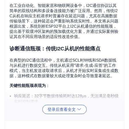
在工业自动化、智能家居和物联网设备中，I2C通信协议以其
简单的双线结构和多设备连接能力被广泛应用。然而，传统I2
C从机在响应主机请求时普遍存在延迟问题，尤其在高频数据
传输场景下，这种延迟会严重影响系统实时性。本文将从问题
根源出发，系统剖析ESP32平台上I2C从机通信的性能瓶颈，
提出基于双缓冲区架构的预加载优化方案，并通过实际案例验
证其在不同应用场景的适应性改造价值。
诊断通信瓶颈：传统I2C从机的性能痛点
在典型的I2C通信流程中，主机通过SCL时钟线和SDA数据线
与从机进行数据交互。传统从机采用"请求-生成-应答"的工作
模式，当主机发送读取请求后，从机才开始实时采集或生成数
据，这种模式在数据量较大或处理复杂时会导致显著延迟。
关键性能瓶颈表现为
：
响应延迟：32字节数据传输耗时达128μs，无法满足毫秒级
实时控制需求
资源冲突：数据生成过程占用CPU资源，导致主任务执行周
登录后查看全文
期波动
传输抖动：动态数据生成导致传输时间偏差超过20%，影响
同步精度