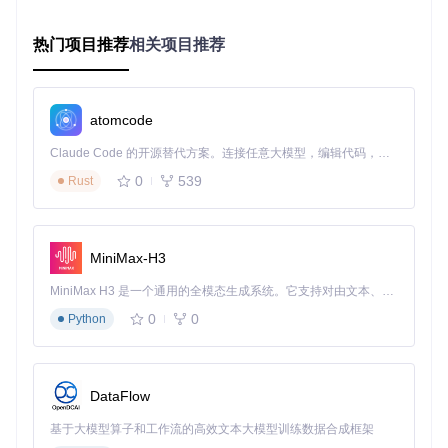
动干预
动态缓冲区管理
：根据数据特性自适应调整缓冲区大小，
热门项目推荐
相关项目推荐
平衡内存占用与传输效率
图2：ESP32外设架构框图，展示I2C控制器与GPIO矩阵、DM
atomcode
A等模块的关系
Claude Code 的开源替代方案。连接任意大模型，编辑代码，运行命令，自动验证 — 全自动执行。用 Rust 构建，极致性能。 ｜ An open-source alternative to Claude Code. Connect any LLM, edit code, run commands, and verify changes — autonomously. Built in Rust for speed. Get Started
关键优化代码实现
0
539
Rust
问题代码
：传统单缓冲区实时生成数据方式
// 传统方案：主机请求时才生成数据
void
onRequest
()
{

MiniMax-H3
// 实时采集传感器数据（耗时操作）
uint8_t
 data = 
readSensor
();

MiniMax H3 是一个通用的全模态生成系统。它支持对由文本、图像、视频和音频组成的多模态上下文进行统一理解，并能生成分辨率高达 2K、时长可达 15 秒的带原生立体声音频的视频。得益于面向任务泛化的系统设计，H3 在预训练阶段就已具备广泛的多模态上下文理解与生成能力，能够出色地执行复杂的多模态指令。
  Wire.
write
(data);

0
0
Python
优化代码
：双缓冲区预加载机制
DataFlow
TwoWire I2C_SLAVE = 
TwoWire
(
0
基于大模型算子和工作流的高效文本大模型训练数据合成框架
uint8_t
 txBuffer[
255
];  
// 预加载发送缓冲区