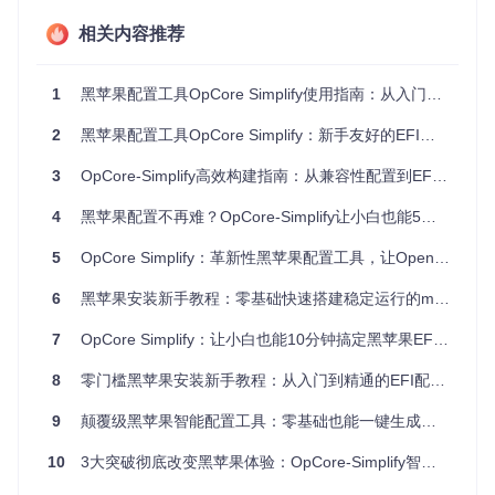
相关内容推荐
启动与界面初识
根据您的操作系统，选择相应的启动脚本：
1
黑苹果配置工具OpCore Simplify使用指南：从入门到精通
Windows用户：双击运行
OpCore-Simplify.bat
macOS/Linux用户：在终端中执行
./OpCore-Simplify.
2
黑苹果配置工具OpCore Simplify：新手友好的EFI自动生成方案与效率提升指南
command
3
OpCore-Simplify高效构建指南：从兼容性配置到EFI生成的工具使用全解析
启动后您将看到软件的主界面，展示了欢迎信息和操作流程概
览。界面左侧为功能导航区，中央为主要操作区，包含工具介
4
黑苹果配置不再难？OpCore-Simplify让小白也能5分钟搞定
绍和使用警告等重要信息。
5
OpCore Simplify：革新性黑苹果配置工具，让OpenCore EFI创建智能化与轻松化
6
黑苹果安装新手教程：零基础快速搭建稳定运行的macOS系统
核心操作：从硬件分析到EFI构建
7
OpCore Simplify：让小白也能10分钟搞定黑苹果EFI配置的神器
硬件分析指南：生成与加载报告
8
零门槛黑苹果安装新手教程：从入门到精通的EFI配置指南
硬件报告是构建EFI的基础，它包含了您电脑的硬件配置信
息。OpCore-Simplify需要这些信息来生成适配的EFI配置。
9
颠覆级黑苹果智能配置工具：零基础也能一键生成专业EFI的OpenCore自动配置方案
生成硬件报告
：
10
3大突破彻底改变黑苹果体验：OpCore-Simplify智能EFI构建技术详解
Windows用户：在"Select Hardware Report"页面点击"Exp