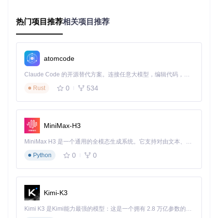
ort Hardware Report"按钮生成当前系统的硬件报告
Linux/macOS用户：需要从Windows系统生成报告后传输过
热门项目推荐
相关项目推荐
来（原生支持正在开发中）
加载硬件报告
： 点击"Select Hardware Report"按钮选择生成
的JSON报告文件。软件会自动验证报告的完整性，并显示报
atomcode
告路径和ACPI目录信息。验证成功后，进度条会显示"Hardwa
re report loaded successfully"。
Claude Code 的开源替代方案。连接任意大模型，编辑代码，运行命令，自动验证 — 全自动执行。用 Rust 构建，极致性能。 ｜ An open-source alternative to Claude Code. Connect any LLM, edit code, run commands, and verify changes — autonomously. Built in Rust for speed. Get Started
0
534
Rust
兼容性调校技巧：硬件适配分析
加载硬件报告后，软件会自动分析您的硬件与macOS的兼容
MiniMax-H3
性，这是确保黑苹果系统稳定运行的关键步骤。
MiniMax H3 是一个通用的全模态生成系统。它支持对由文本、图像、视频和音频组成的多模态上下文进行统一理解，并能生成分辨率高达 2K、时长可达 15 秒的带原生立体声音频的视频。得益于面向任务泛化的系统设计，H3 在预训练阶段就已具备广泛的多模态上下文理解与生成能力，能够出色地执行复杂的多模态指令。
在兼容性检查页面，您可以看到：
0
0
Python
整体兼容性状态（兼容/不兼容）
支持的macOS版本范围
各硬件组件的详细兼容性信息
Kimi-K3
处理不兼容硬件
： 如果某些硬件组件显示不兼容（如NVIDIA
独立显卡），软件会提供替代方案建议。例如，可以禁用独立
Kimi K3 是Kimi能力最强的模型：这是一个拥有 2.8 万亿参数的混合专家（MoE）模型，具备原生视觉理解能力，并支持 100 万 token 的上下文窗口。
显卡，仅使用兼容的集成显卡。对于关键组件不兼容的情况，