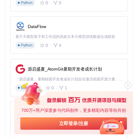
0
0
Python
您可能需要考虑更换硬件或使用特定的补丁。
定制化配置流程：EFI参数设置
DataFlow
完成兼容性检查后，进入配置页面定制您的EFI设置。这一步
基于大模型算子和工作流的高效文本大模型训练数据合成框架
将决定最终生成的EFI文件的功能和性能。
0
4
Python
主要配置选项
：
macOS版本选择
：选择您计划安装的macOS版本（如ma
cOS Tahoe 26）
源启盛夏_AtomGit暑期开发者成长计划
ACPI补丁配置
：定制系统ACPI表修改，解决硬件兼容性
「源启盛夏」暑期校园开发者成长计划旨在激活校园开源力量，通过积分激励、认证扶持、资源倾斜等形式，引导高校组织和开发者完成「入驻 — 建项目 — 做贡献 — 获认证 — 得资源」的完整闭环。无论你是想带领社团入驻平台的组织者，还是希望用代码贡献证明自己的开发者，都能在这里找到属于你的成长路径。
问题
内核扩展管理
：配置硬件所需的内核扩展（Kexts）
0
1
Markdown
音频布局ID
：为您的音频编解码器选择合适的布局ID
SMBIOS型号
：选择与您硬件最匹配的Mac型号标识符
对于新手用户，建议使用软件提供的默认配置，这些配置基于
700万+用户深度参与代码创作，更多精彩内容等你共创
py-xiaozhi
您的硬件报告优化而成。高级用户可以根据需要调整各项参
数，定制更适合特定硬件的EFI配置。
基于Python的Xiaozhi AI，适用于想要完整Xiaozhi体验而无需拥有专用硬件的用户。
立即登录/注册
0
1
Python