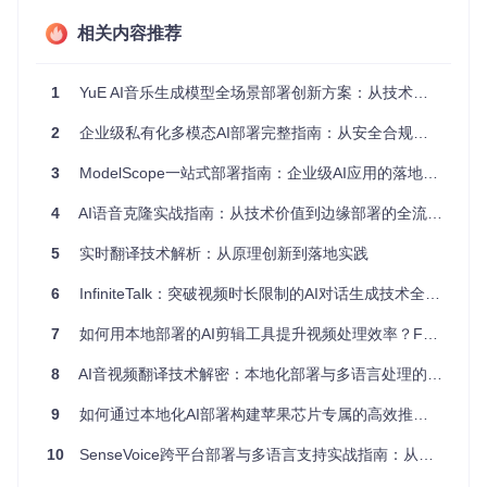
保证实时性（响应延迟需控制在300ms以内）、如何提升噪声
环境下的识别准确率（目标达到95%以上）、如何实现个性化
相关内容推荐
交互体验。这些挑战涉及语音信号处理、自然语言理解和多模
态交互等多个技术领域，需要系统性的技术方案来解决。
1
YuE AI音乐生成模型全场景部署创新方案：从技术原理到商业落地
2 语音AI应用的技术架构解析
2
企业级私有化多模态AI部署完整指南：从安全合规到场景落地
2.1 多智能体协作架构设计
3
ModelScope一站式部署指南：企业级AI应用的落地实践
语音AI应用的核心在于多智能体协同工作，就像一个高效的团
队。以下是一个典型的多智能体协作架构图，展示了各个组件
4
AI语音克隆实战指南：从技术价值到边缘部署的全流程落地
如何协同工作：
5
实时翻译技术解析：从原理创新到落地实践
6
InfiniteTalk：突破视频时长限制的AI对话生成技术全解析
这个架构包含四个关键智能体：
7
如何用本地部署的AI剪辑工具提升视频处理效率？FunClip全攻略
协调智能体
：如同项目管理器，负责统筹整个对话流程，决
定何时调用其他智能体
8
AI音视频翻译技术解密：本地化部署与多语言处理的创新实践
语音分析智能体
：专注于处理语音输入和输出，包括语音识
别和合成
9
如何通过本地化AI部署构建苹果芯片专属的高效推理服务？
内容理解智能体
：分析用户意图并生成响应，相当于应用
的"大脑"
10
SenseVoice跨平台部署与多语言支持实战指南：从技术选型到生产落地
反馈智能体
：提供用户交互反馈，优化用户体验