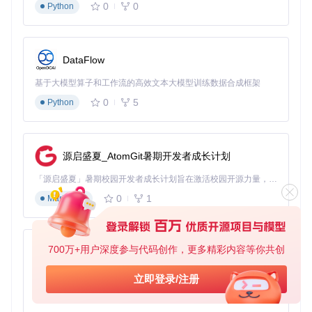
0
0
Python
问题
：如何准确理解用户语音转换后的文本含义，尤其是上下
文相关的查询？
解决方案
：结合意图识别、实体提取和上下文管理技术，构建
基于LLM的理解系统。
DataFlow
2.2.3 语音合成模块
基于大模型算子和工作流的高效文本大模型训练数据合成框架
问题
：如何生成自然、流畅的语音输出，提升用户体验？
0
5
Python
解决方案
：采用神经网络TTS技术，结合情感分析调整语音语
调。
源启盛夏_AtomGit暑期开发者成长计划
3 语音AI应用开发的实施路径
「源启盛夏」暑期校园开发者成长计划旨在激活校园开源力量，通过积分激励、认证扶持、资源倾斜等形式，引导高校组织和开发者完成「入驻 — 建项目 — 做贡献 — 获认证 — 得资源」的完整闭环。无论你是想带领社团入驻平台的组织者，还是希望用代码贡献证明自己的开发者，都能在这里找到属于你的成长路径。
3.1 技术选型决策矩阵
0
1
Markdown
选择合适的技术栈是语音AI应用开发的关键第一步。以下是一
个技术选型决策矩阵，帮助开发者根据项目需求做出合理选
择：
700万+用户深度参与代码创作，更多精彩内容等你共创
py-xiaozhi
需求因素
开源方案
云服务方案
混合方案
基于Python的Xiaozhi AI，适用于想要完整Xiaozhi体验而无需拥有专用硬件的用户。
立即登录/注册
成本预算
★★★★★
★★☆☆☆
★★★☆☆
0
1
Python
定制化程度
★★★★☆
★★☆☆☆
★★★★☆