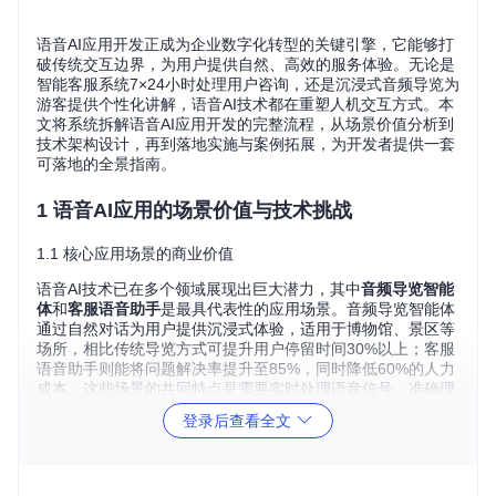
语音AI应用开发正成为企业数字化转型的关键引擎，它能够打
破传统交互边界，为用户提供自然、高效的服务体验。无论是
智能客服系统7×24小时处理用户咨询，还是沉浸式音频导览为
游客提供个性化讲解，语音AI技术都在重塑人机交互方式。本
文将系统拆解语音AI应用开发的完整流程，从场景价值分析到
技术架构设计，再到落地实施与案例拓展，为开发者提供一套
可落地的全景指南。
1 语音AI应用的场景价值与技术挑战
1.1 核心应用场景的商业价值
语音AI技术已在多个领域展现出巨大潜力，其中
音频导览智能
体
和
客服语音助手
是最具代表性的应用场景。音频导览智能体
通过自然对话为用户提供沉浸式体验，适用于博物馆、景区等
场所，相比传统导览方式可提升用户停留时间30%以上；客服
语音助手则能将问题解决率提升至85%，同时降低60%的人力
成本。这些场景的共同特点是需要实时处理语音信号、准确理
解用户意图并生成自然语言响应。
登录后查看全文
1.2 开发面临的三大技术挑战
语音AI应用开发过程中，开发者通常面临三个核心问题：如何