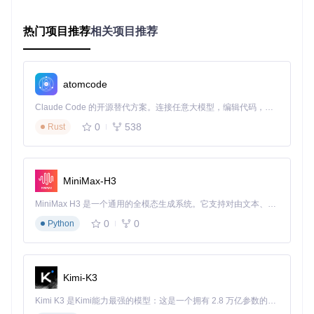
2.2 核心技术模块解析
语音AI应用开发涉及三大核心技术模块，每个模块都有其特定
热门项目推荐
相关项目推荐
的问题、解决方案和技术对比：
2.2.1 语音识别模块
问题
：如何将语音准确转换为文本，尤其是在噪声环境下？
atomcode
解决方案
：采用基于深度学习的端到端语音识别模型，结合语
Claude Code 的开源替代方案。连接任意大模型，编辑代码，运行命令，自动验证 — 全自动执行。用 Rust 构建，极致性能。 ｜ An open-source alternative to Claude Code. Connect any LLM, edit code, run commands, and verify changes — autonomously. Built in Rust for speed. Get Started
音增强技术提升识别准确率。
0
538
Rust
技术对比
：
实时
资源占
技术方案
准确率
适用场景
MiniMax-H3
性
用
简单命令识
85-9
MiniMax H3 是一个通用的全模态生成系统。它支持对由文本、图像、视频和音频组成的多模态上下文进行统一理解，并能生成分辨率高达 2K、时长可达 15 秒的带原生立体声音频的视频。得益于面向任务泛化的系统设计，H3 在预训练阶段就已具备广泛的多模态上下文理解与生成能力，能够出色地执行复杂的多模态指令。
传统ASR
快
低
0%
别
0
0
Python
深度学习AS
92-9
中
中
通用场景
7%
R
95-9
端到端模型
慢
高
复杂场景
Kimi-K3
8%
2.2.2 自然语言理解模块
Kimi K3 是Kimi能力最强的模型：这是一个拥有 2.8 万亿参数的混合专家（MoE）模型，具备原生视觉理解能力，并支持 100 万 token 的上下文窗口。