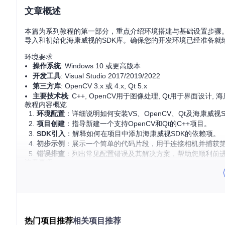
文章概述
本篇为系列教程的第一部分，重点介绍环境搭建与基础设置步骤。我们将会
导入和初始化海康威视的SDK库。确保您的开发环境已经准备就
环境要求
操作系统
: Windows 10 或更高版本
开发工具
: Visual Studio 2017/2019/2022
第三方库
: OpenCV 3.x 或 4.x, Qt 5.x
主要技术栈
: C++, OpenCV用于图像处理, Qt用于界面设计
教程内容概览
环境配置
：详细说明如何安装VS、OpenCV、Qt及海康威
项目创建
：指导新建一个支持OpenCV和Qt的C++项目。
SDK引入
：解释如何在项目中添加海康威视SDK的依赖项。
初步示例
：展示一个简单的代码片段，用于连接相机并捕获
错误排查
：列出常见配置错误及其解决方案，帮助您顺利前
注意事项
在开始之前，请从海康威视官方网站获取最新版SDK，并阅读
确保所有库之间的兼容性，特别是OpenCV和Qt的版本选择
学习过程中，实践是关键，遇到问题多尝试、多调试。
通过这个系列，您不仅会掌握海康威视相机的开发技巧，还将深化对
应用开发之旅吧！
热门项目推荐
相关项目推荐