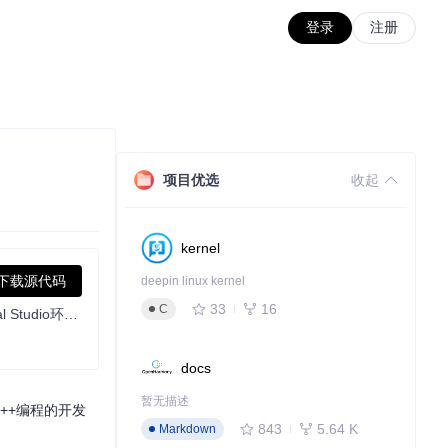
登录
注册
项目优选
收起
kernel
下载源代码
deepin linux kernel
33
16
C
海康威视工业相机SDK二次开发指南（一）欢迎来到海康威视工业相机的二次开发教程系列！本教程专为希望利用海康威视SDK在Visual Studio环境下，结合OpenCV和Qt框架进行C++编程的开发者设计
docs
暂无描述
C++编程的开发
843
5.64 K
Markdown