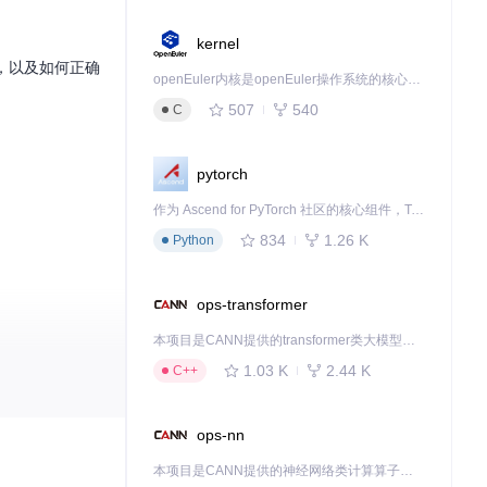
kernel
t，以及如何正确
openEuler内核是openEuler操作系统的核心，既是系统性能与稳定性的基石，也是连接处理器、设备与服务的桥梁。
507
540
C
pytorch
作为 Ascend for PyTorch 社区的核心组件，TorchNPU 是昇腾专为 PyTorch 打造的深度学习适配插件，使 PyTorch 框架能够直接调用昇腾 NPU，为开发者提供昇腾 AI 处理器的超强算力。
834
1.26 K
Python
ops-transformer
本项目是CANN提供的transformer类大模型算子库，实现网络在NPU上加速计算。
1.03 K
2.44 K
C++
ops-nn
工业级图像处理
本项目是CANN提供的神经网络类计算算子库，实现网络在NPU上加速计算。