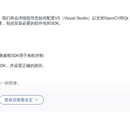
详细指导您如何配置VS（Visual Studio）以支持OpenCV和Q
绪，包括安装必要的软件包和SDK。
, 海康威视SDK用于相机控制
视SDK，并设置正确的路径。
第一帧图像。
进。
官方文档以获得更多细节。
登录后查看全文
要与您的开发环境相匹配。
C++、OpenCV和Qt的综合运用理解。让我们一起开启高效、稳定的