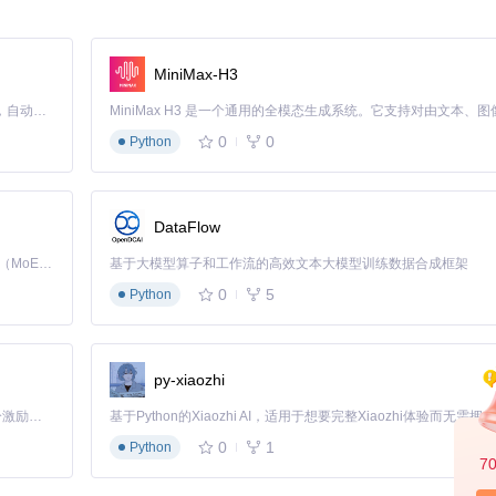
都能快速上手。接下来的篇章中，我们将深入探讨高级功能和实战案例，
MiniMax-H3
Claude Code 的开源替代方案。连接任意大模型，编辑代码，运行命令，自动验证 — 全自动执行。用 Rust 构建，极致性能。 ｜ An open-source alternative to Claude Code. Connect any LLM, edit code, run commands, and verify changes — autonomously. Built in Rust for speed. Get Started
0
0
Python
fee63
DataFlow
Kimi K3 是Kimi能力最强的模型：这是一个拥有 2.8 万亿参数的混合专家（MoE）模型，具备原生视觉理解能力，并支持 100 万 token 的上下文窗口。
基于大模型算子和工作流的高效文本大模型训练数据合成框架
0
5
Python
py-xiaozhi
「源启盛夏」暑期校园开发者成长计划旨在激活校园开源力量，通过积分激励、认证扶持、资源倾斜等形式，引导高校组织和开发者完成「入驻 — 建项目 — 做贡献 — 获认证 — 得资源」的完整闭环。无论你是想带领社团入驻平台的组织者，还是希望用代码贡献证明自己的开发者，都能在这里找到属于你的成长路径。
0
1
Python
7