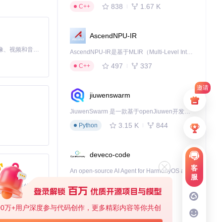
838
1.67 K
C++
敬请期待！
AscendNPU-IR
MiniMax H3 是一个通用的全模态生成系统。它支持对由文本、图像、视频和音频组成的多模态上下文进行统一理解，并能生成分辨率高达 2K、时长可达 15 秒的带原生立体声音频的视频。得益于面向任务泛化的系统设计，H3 在预训练阶段就已具备广泛的多模态上下文理解与生成能力，能够出色地执行复杂的多模态指令。
AscendNPU-IR是基于MLIR（Multi-Level Intermediate Representation）构建的，面向昇腾亲和算子编译时使用的中间表示，提供昇腾完备表达能力，通过编译优化提升昇腾AI处理器计算效率，支持通过生态框架使能昇腾AI处理器与深度调优
下载源代码
497
337
C++
海康威视工业相机SDK二次开发指南（一）欢迎来到海康威视工业相机的二次开发教程系列！本教程专为希望利用海康威视SDK在Visual Studio环境下，结合OpenCV和Qt框架进行C++编程的开发者设计
邀请
jiuwenswarm
JiuwenSwarm 是一款基于openJiuwen开发的智能AI Agent，它能够将大语言模型的强大能力，通过你日常使用的各类通讯应用，直接延伸至你的指尖。
3.15 K
844
Python
deveco-code
客
An open-source AI Agent for HarmonyOS applcation development.
服
459
137
TypeScript
基于Python的Xiaozhi AI，适用于想要完整Xiaozhi体验而无需拥有专用硬件的用户。
00万+用户深度参与代码创作，更多精彩内容等你共创
cann-learning-hub