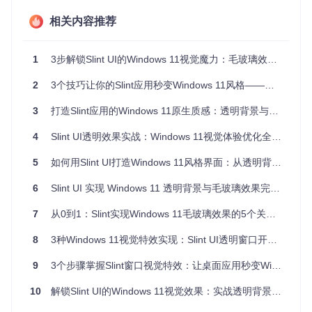
后面的内容
相关内容推荐
亚克力效果(3)
：高度透明的模糊效果，比Mica更明显的视
觉层次
标签页效果(4)
：专为多标签界面设计的视觉效果
1
3步解锁Slint UI的Windows 11视觉魔力：毛玻璃效果与透明窗口实现指南
💡 小贴士：Mica效果是Windows 11主推的视觉风格，适合应
2
3个技巧让你的Slint应用秒变Windows 11风格——毛玻璃效果实现指南
用的主窗口；亚克力效果虽然视觉效果突出，但消耗更多系统
资源，适合偶尔使用的浮动窗口。
3
打造Slint应用的Windows 11原生质感：透明背景与毛玻璃效果实战指南
透明效果实现的技术基础
4
Slint UI透明效果实战：Windows 11视觉体验优化全方案
在Windows 11上实现透明窗口效果需要结合多个Windows API
的协同工作：
5
如何用Slint UI打造Windows 11风格界面：从透明背景到毛玻璃效果全指南
窗口样式设置
：通过设置WS_EX_LAYERED扩展样式使窗
6
Slint UI 实现 Windows 11 透明背景与毛玻璃效果完全指南
口支持透明效果
DWM API调用
：使用DwmSetWindowAttribute函数控制窗
7
从0到1：Slint实现Windows 11毛玻璃效果的5个关键技巧
口的视觉效果
8
3种Windows 11视觉特效实现：Slint UI透明窗口开发指南
Slint集成
：通过Rust FFI与Windows API交互，扩展Slint
窗口功能
9
3个步骤掌握Slint窗口视觉特效：让桌面应用秒变Windows 11风格透明界面
定制窗口视觉层级：从基础透明到毛玻璃效果
10
解锁Slint UI的Windows 11视觉效果：实战透明背景与毛玻璃效果实现
配置Slint窗口透明背景