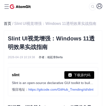
首页
/ Slint UI视觉增强：Windows 11透明效果实战指南
Slint UI视觉增强：Windows 11透
明效果实战指南
2026-04-19 10:19:38
作者：柏廷章Berta
slint
下载源代码
Slint is an open-source declarative GUI toolkit to build native user interfaces for Rust, C++, JavaScript, or Python apps.
项目地址：
https://gitcode.com/GitHub_Trending/sl/slint