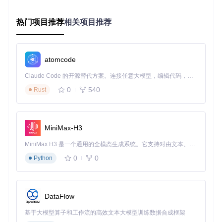
首先在Slint的DSL中定义窗口的基本属性，设置透明背景：
热门项目推荐
相关项目推荐
export component MainWindow inherits Window {

    width: 1600px;

    height: 800px;

atomcode
    background: rgba(0, 0, 0, 0); // 完全透明背景

Claude Code 的开源替代方案。连接任意大模型，编辑代码，运行命令，自动验证 — 全自动执行。用 Rust 构建，极致性能。 ｜ An open-source alternative to Claude Code. Connect any LLM, edit code, run commands, and verify changes — autonomously. Built in Rust for speed. Get Started
    // 内容区域定义

0
540
Rust
    Rectangle {

        width: 80%;

        height: 80%;

        border-radius: 20px;

MiniMax-H3
        background: rgba(255, 255, 255, 0.7); // 半透明白
    }

MiniMax H3 是一个通用的全模态生成系统。它支持对由文本、图像、视频和音频组成的多模态上下文进行统一理解，并能生成分辨率高达 2K、时长可达 15 秒的带原生立体声音频的视频。得益于面向任务泛化的系统设计，H3 在预训练阶段就已具备广泛的多模态上下文理解与生成能力，能够出色地执行复杂的多模态指令。
0
0
Python
⌛ 实现时长：约5分钟
⚠️ 注意事项：设置完全透明背景后，需要确保窗口内容区域有
DataFlow
适当的背景色，否则可能导致内容难以阅读。
基于大模型算子和工作流的高效文本大模型训练数据合成框架
集成Windows API实现视觉效果