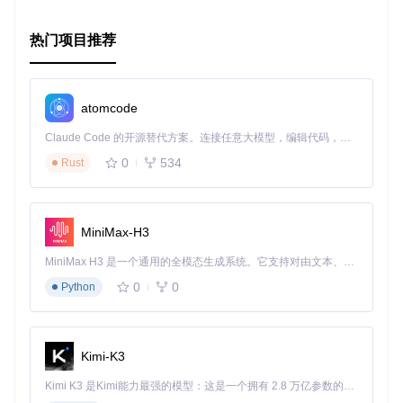
想要快速启动你的新项目？只需点击Netlify上的部署按钮，即
可一键部署到云端。或者，按照Getting Started指南克隆项
热门项目推荐
目，自定义并本地运行。
立即尝试Gatsby Starter Portfolio: Jodie，将你的创意世界带
给更多的人！
atomcode
Claude Code 的开源替代方案。连接任意大模型，编辑代码，运行命令，自动验证 — 全自动执行。用 Rust 构建，极致性能。 ｜ An open-source alternative to Claude Code. Connect any LLM, edit code, run commands, and verify changes — autonomously. Built in Rust for speed. Get Started
0
534
Rust
MiniMax-H3
MiniMax H3 是一个通用的全模态生成系统。它支持对由文本、图像、视频和音频组成的多模态上下文进行统一理解，并能生成分辨率高达 2K、时长可达 15 秒的带原生立体声音频的视频。得益于面向任务泛化的系统设计，H3 在预训练阶段就已具备广泛的多模态上下文理解与生成能力，能够出色地执行复杂的多模态指令。
0
0
Python
Kimi-K3
Kimi K3 是Kimi能力最强的模型：这是一个拥有 2.8 万亿参数的混合专家（MoE）模型，具备原生视觉理解能力，并支持 100 万 token 的上下文窗口。