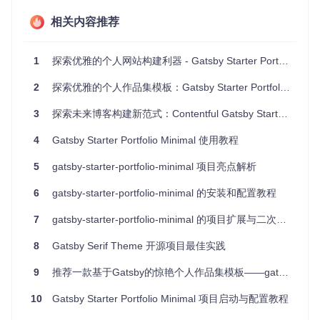
个人作品展示
: 艺术家或摄影师可以在其网站上展示他们的
作品集，每个项目都可以通过创建MDX文件和在相同文件
相关内容推荐
夹内添加图片来创建。
在线简历
: 由于Jodie的高度可定制性，它也适用于创建引人
注目的个人简历网站。
1
探索优雅的个人网站构建利器 - Gatsby Starter Portfolio: Emma
数字营销
: 内容创作者和博主可以通过调整配色方案和布
2
局，让其博客具有独特风格。
探索优雅的个人作品集模板：Gatsby Starter Portfolio - Emilia
品牌网站
: 对于希望以视觉方式脱颖而出的品牌，Jodie是一
3
探索未来博客构建新范式：Contentful Gatsby Starter Blog
个完美的起点，可以快速建立一个引人入胜的网站。
4
Gatsby Starter Portfolio Minimal 使用教程
4、项目特点
5
gatsby-starter-portfolio-minimal 项目亮点解析
响应式设计
: 图像网格会自动适应各种屏幕大小，确保在任
何设备上都具有一致的用户体验。
6
gatsby-starter-portfolio-minimal 的安装和配置教程
易于定制
: 基于Gatsby主题机制，你可以轻松地替换默认设
置，如logo、字体等，甚至创建新的页面和功能。
7
gatsby-starter-portfolio-minimal 的项目扩展与二次开发
智能图像处理
: 自动为项目集成图像，实现更优的加载速度
8
Gatsby Serif Theme 开源项目最佳实践
和性能。
SEO友好
: 包含Sitemap、OpenGraph和Twitter标签，有助
9
推荐一款基于Gatsby的惊艳个人作品集模板——gatsby-portfolio
于提升网站在搜索结果中的曝光率。
兼容MDX
: 结合Markdown的易读性和React组件的强大，提
10
Gatsby Starter Portfolio Minimal 项目启动与配置教程
供了丰富的内容表现形式。