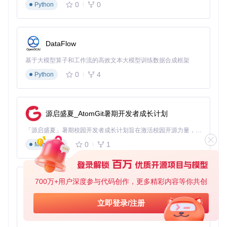
0
0
Python
DataFlow
基于大模型算子和工作流的高效文本大模型训练数据合成框架
0
4
Python
源启盛夏_AtomGit暑期开发者成长计划
「源启盛夏」暑期校园开发者成长计划旨在激活校园开源力量，通过积分激励、认证扶持、资源倾斜等形式，引导高校组织和开发者完成「入驻 — 建项目 — 做贡献 — 获认证 — 得资源」的完整闭环。无论你是想带领社团入驻平台的组织者，还是希望用代码贡献证明自己的开发者，都能在这里找到属于你的成长路径。
0
1
Markdown
700万+用户深度参与代码创作，更多精彩内容等你共创
py-xiaozhi
基于Python的Xiaozhi AI，适用于想要完整Xiaozhi体验而无需拥有专用硬件的用户。
立即登录/注册
0
1
Python