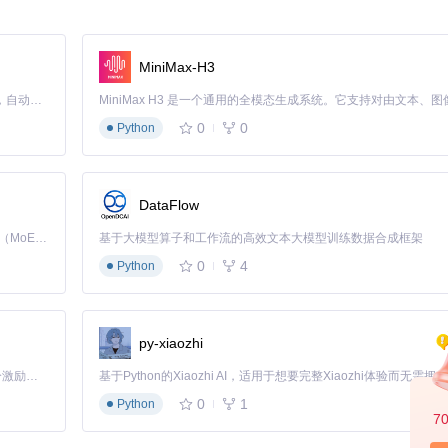
MiniMax-H3
括AirDrop、邮件、消息、社交媒体和云存储服务等。系统会学习你的使用习
最便捷的分享方式。
Claude Code 的开源替代方案。连接任意大模型，编辑代码，运行命令，自动验证 — 全自动执行。用 Rust 构建，极致性能。 ｜ An open-source alternative to Claude Code. Connect any LLM, edit code, run commands, and verify changes — autonomously. Built in Rust for speed. Get Started
0
0
Python
类型自动调整服务顺序。
找，直接使用最适合当前文件类型的分享方式。
DataFlow
Kimi K3 是Kimi能力最强的模型：这是一个拥有 2.8 万亿参数的混合专家（MoE）模型，具备原生视觉理解能力，并支持 100 万 token 的上下文窗口。
基于大模型算子和工作流的高效文本大模型训练数据合成框架
0
4
Python
只需将文件直接拖拽到刘海区域的分享图标上，系统就会自动调用相应的分享服
py-xiaozhi
合适的分享方式。
「源启盛夏」暑期校园开发者成长计划旨在激活校园开源力量，通过积分激励、认证扶持、资源倾斜等形式，引导高校组织和开发者完成「入驻 — 建项目 — 做贡献 — 获认证 — 得资源」的完整闭环。无论你是想带领社团入驻平台的组织者，还是希望用代码贡献证明自己的开发者，都能在这里找到属于你的成长路径。
0
1
Python
钟级缩短到秒级。
7