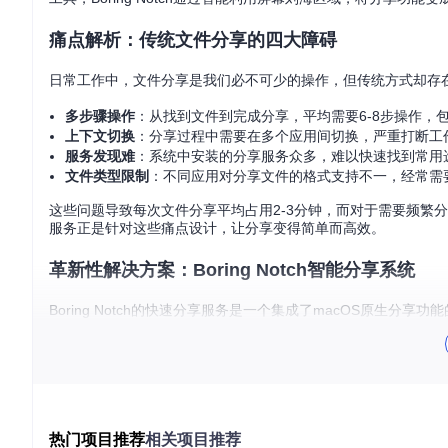
痛点解析：传统文件分享的四大障碍
日常工作中，文件分享是我们必不可少的操作，但传统方式却存
多步骤操作
：从找到文件到完成分享，平均需要6-8步操作，
上下文切换
：分享过程中需要在多个应用间切换，严重打断工
服务发现难
：系统中安装的分享服务众多，难以快速找到常用
文件类型限制
：不同应用对分享文件的格式支持不一，经常需
这些问题导致每次文件分享平均占用2-3分钟，而对于需要频繁分享
服务正是针对这些痛点设计，让分享变得简单而高效。
革新性解决方案：Boring Notch智能分享系统
Boring Notch的快速分享服务是一个集成了macOS原
享。这一设计不仅节省了屏幕空间，更将分享功能置于你的指尖
![Boring Notch应用图标](https://raw.gitcode.com/gh_mirrors/b
s.xcassets/logo2.imageset/BoringNotch icon.png?utm_source=g
图1：Boring Notch应用图标 - 设计灵感来源于macOS刘
热门项目推荐
相关项目推荐
该服务基于macOS的原生分享架构，通过智能服务发现和文件处理机制，实现