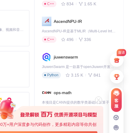
834
1.65 K
C++
AscendNPU-IR
惯，将常用服务置
MiniMax H3 是一个通用的全模态生成系统。它支持对由文本、图像、视频和音频组成的多模态上下文进行统一理解，并能生成分辨率高达 2K、时长可达 15 秒的带原生立体声音频的视频。得益于面向任务泛化的系统设计，H3 在预训练阶段就已具备广泛的多模态上下文理解与生成能力，能够出色地执行复杂的多模态指令。
AscendNPU-IR是基于MLIR（Multi-Level Intermediate Representation）构建的，面向昇腾亲和算子编译时使用的中间表示，提供昇腾完备表达能力，通过编译优化提升昇腾AI处理器计算效率，支持通过生态框架使能昇腾AI处理器与深度调优
496
336
C++
邀请
jiuwenswarm
JiuwenSwarm 是一款基于openJiuwen开发的智能AI Agent，它能够将大语言模型的强大能力，通过你日常使用的各类通讯应用，直接延伸至你的指尖。
3.15 K
841
Python
ops-math
务，整个过程无
客
本项目是CANN提供的数学类基础计算算子库，实现网络在NPU上加速计算。
服
1.24 K
1.36 K
C++
基于Python的Xiaozhi AI，适用于想要完整Xiaozhi体验而无需拥有专用硬件的用户。
00万+用户深度参与代码创作，更多精彩内容等你共创
deveco-code