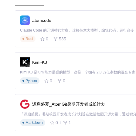
ces/QuickShareService.swift]
智能服务发现：让系统为你推荐最佳分享方式
atomcode
Boring Notch会自动扫描并组织系统中可用的分享服务，包
顶，同时确保AirDrop始终处于优先位置，让你能第一时间使用
0
535
Rust
功能亮点
：动态服务排序和智能推荐机制，根据使用频率和文件
实际价值
：减少80%的服务查找时间，让你无需在众多选项中翻
操作演示
：
Kimi-K3
将文件拖拽到刘海区域
系统自动显示推荐的分享服务列表
0
0
Python
选择目标服务完成分享
无缝拖拽分享：最直观的文件分享方式
Boring Notch的拖拽分享功能彻底简化了文件分享流程。
需打开额外窗口或菜单。
源启盛夏_AtomGit暑期开发者成长计划
功能亮点
：支持多文件同时拖拽和智能文件类型识别，自动选择
0
1
Markdown
实际价值
：将文件分享步骤从平均6步减少到2步，操作时间从分