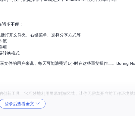
在诸多不便：
包括打开文件夹、右键菜单、选择分享方式等
作流
选项
要转换格式
文件的用户来说，每天可能浪费近1小时在这些重复操作上。Boring No
生分享功能的创新工具，它巧妙地利用屏幕刘海区域，让你无需离开当前工作环境
可及之处。
登录后查看全文
or/boring.notch/raw/eb734c724c65c54b5bdacb10f2b046a007baab4e/bor
itcode_repo_files)
海区域，象征着对这一"被忽视"空间的创新利用
了前所未有的分享体验。核心实现：[boringNotch/components/Sh