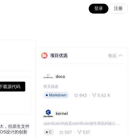
登录
注册
项目优选
收起
docs
下载源代码
暂无描述
843
5.62 K
Markdown
kernel
openEuler内核是openEuler操作系统的核心，既是系统性能与稳定性的基石，也是连接处理器、设备与服务的桥梁。
强大，但原生文件
OS设计的创新
507
537
C