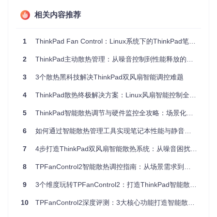
定位核心配置文件：
相关内容推荐
基础参数配置：
1
ThinkPad Fan Control：Linux系统下的ThinkPad笔记本风扇智能调节开源工具
; 采样频率设置（单位：毫秒）
2
ThinkPad主动散热管理：从噪音控制到性能释放的智能方案
; 高频采样(200ms)提升响应速度但增加CPU占用
; 低频采样(1000ms)降低系统负载但可能延迟散热
3
3个散热黑科技解决ThinkPad双风扇智能调控难题
SensorPollingInterval
=
500
4
ThinkPad散热终极解决方案：Linux风扇智能控制全方位指南
; 风扇转速平滑系数(0-100)
; 高值(80)减少转速波动，低值(30)快速响应温度变化
5
ThinkPad智能散热调节与硬件监控全攻略：场景化配置指南与故障诊断技巧
SmoothingFactor
=
60
⚠️注意事项
6
如何通过智能散热管理工具实现笔记本性能与静音的动态平衡？
配置文件修改前请创建备份副本
首次运行需以管理员权限启动
7
4步打造ThinkPad双风扇智能散热系统：从噪音困扰到静音高效的蜕变
传感器 polling 频率不宜低于200ms，否则可能导致系统资
源占用过高
8
TPFanControl2智能散热调控指南：从场景需求到实施验证的全流程方案
双风扇机型需确认两个风扇设备编号（通常为0和1）
9
3个维度玩转TPFanControl2：打造ThinkPad智能散热平衡系统
如何通过核心功能实现散热与性能平衡
10
TPFanControl2深度评测：3大核心功能打造智能散热解决方案
痛点分析