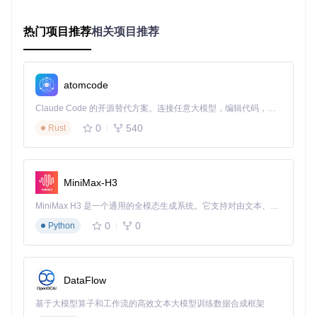
单一的温度阈值控制无法满足复杂使用场景：办公时需要静音
优先，而渲染任务则要求散热效率。传统工具往往缺乏精细化
热门项目推荐
相关项目推荐
的控制策略，导致用户在性能与噪音间频繁手动切换。
工具方案
atomcode
TPFanControl2的动态温控系统基于PID算法实现，通过三个
核心模块协同工作：
Claude Code 的开源替代方案。连接任意大模型，编辑代码，运行命令，自动验证 — 全自动执行。用 Rust 构建，极致性能。 ｜ An open-source alternative to Claude Code. Connect any LLM, edit code, run commands, and verify changes — autonomously. Built in Rust for speed. Get Started
0
540
温度采集模块（fanstuff.cpp）：实时读取CPU/GPU传感器
Rust
数据
决策引擎（winstuff.cpp）：根据预设规则计算目标转速
执行器（portio.cpp）：通过硬件接口发送控制指令
MiniMax-H3
TPFanControl2温控系统架构
MiniMax H3 是一个通用的全模态生成系统。它支持对由文本、图像、视频和音频组成的多模态上下文进行统一理解，并能生成分辨率高达 2K、时长可达 15 秒的带原生立体声音频的视频。得益于面向任务泛化的系统设计，H3 在预训练阶段就已具备广泛的多模态上下文理解与生成能力，能够出色地执行复杂的多模态指令。
🔧实操步骤
0
0
Python
理解温度-转速映射关系：
温度阈
需求
风扇转
配置参数
预期效果
类型
速(%)
示例
值(℃)
DataFlow
静音
Level=4
45以下
完全静音
0
办公
5 0
基于大模型算子和工作流的高效文本大模型训练数据合成框架
静音