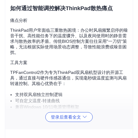
如何通过智能调控解决ThinkPad散热痛点
痛点分析
ThinkPad用户常面临三重散热困境：办公时风扇频繁启停的噪
音干扰、高性能任务下的温度骤升、以及夜间使用时的静音需
求与散热效率的矛盾。传统BIOS控制方案往往采用"一刀切"策
略，无法根据实际使用场景动态调整，导致性能浪费或噪音困
扰。
工具方案
TPFanControl2作为专为ThinkPad双风扇机型设计的开源工
具，通过直接与硬件传感器通信，实现毫秒级温度监测与风扇
转速控制。其核心优势在于：
支持双风扇独立控制逻辑
可自定义温度-转速曲线
兼容Windows 10/11电源管理框架
提供BIOS协同与完全手动两种控制模式
登录后查看全文
🔧实操步骤
克隆项目仓库：
git 
clone