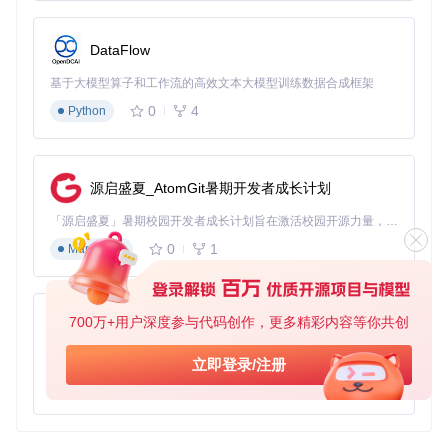
DataFlow
基于大模型算子和工作流的高效文本大模型训练数据合成框架
0
4
Python
源启盛夏_AtomGit暑期开发者成长计划
「源启盛夏」暑期校园开发者成长计划旨在激活校园开源力量，通过积分激励、认证扶持、资源倾斜等形式，引导高校组织和开发者完成「入驻 — 建项目 — 做贡献 — 获认证 — 得资源」的完整闭环。无论你是想带领社团入驻平台的组织者，还是希望用代码贡献证明自己的开发者，都能在这里找到属于你的成长路径。
0
1
Markdown
700万+用户深度参与代码创作，更多精彩内容等你共创
py-xiaozhi
基于Python的Xiaozhi AI，适用于想要完整Xiaozhi体验而无需拥有专用硬件的用户。
立即登录/注册
0
1
Python