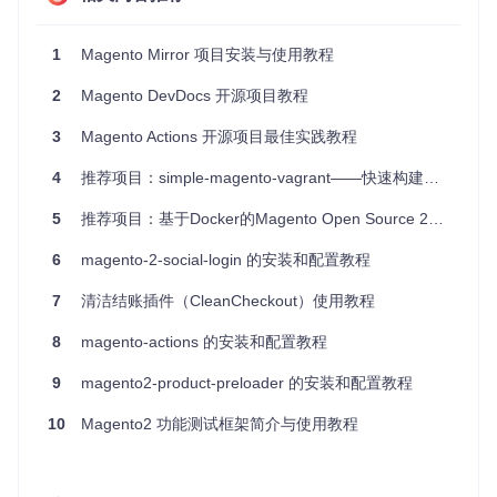
在
app/code/local/CacheBuster/etc/config.xml
中，
可以配置缓存清除的规则：
1
Magento Mirror 项目安装与使用教程
<
config
>
2
Magento DevDocs 开源项目教程
<
global
>
<
cachebuster
>
3
Magento Actions 开源项目最佳实践教程
<
enabled
>
1
</
enabled
>
<
version
>
1.0.0
</
version
>
4
推荐项目：simple-magento-vagrant——快速构建的Magento开发环境
</
cachebuster
>
</
global
>
5
推荐项目：基于Docker的Magento Open Source 2镜像
</
config
>
6
magento-2-social-login 的安装和配置教程
应用案例和最佳实践
7
清洁结账插件（CleanCheckout）使用教程
应用案例
8
magento-actions 的安装和配置教程
假设你有一个电子商务网站，经常更新产品图片和样式文件。
9
magento2-product-preloader 的安装和配置教程
使用 Magento CacheBuster 模块后，每次更新这些静态资源
时，用户的浏览器都会自动刷新缓存，确保用户看到的是最新
10
Magento2 功能测试框架简介与使用教程
的内容。
最佳实践
定期更新版本号
：每次发布新版本时，更新
config.xml