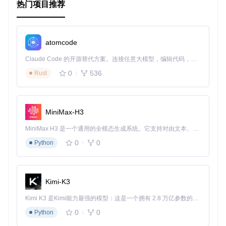
热门项目推荐
中的版本号，确保缓存被正确刷新。
结合 CDN 使用
：将 Magento CacheBuster 与 CDN 结合
使用，可以进一步提高网站的加载速度和性能。
监控缓存状态
：定期检查缓存状态，确保缓存清除机制正
atomcode
常工作。
Claude Code 的开源替代方案。连接任意大模型，编辑代码，运行命令，自动验证 — 全自动执行。用 Rust 构建，极致性能。 ｜ An open-source alternative to Claude Code. Connect any LLM, edit code, run commands, and verify changes — autonomously. Built in Rust for speed. Get Started
典型生态项目
0
536
Rust
相关项目
Magento 2 CacheBuster
：适用于 Magento 2 的缓存清
除模块，提供类似的功能。
MiniMax-H3
HTML5 Boilerplate
：提供最佳实践的 HTML5 模板，Ma
gento CacheBuster 遵循其缓存策略。
MiniMax H3 是一个通用的全模态生成系统。它支持对由文本、图像、视频和音频组成的多模态上下文进行统一理解，并能生成分辨率高达 2K、时长可达 15 秒的带原生立体声音频的视频。得益于面向任务泛化的系统设计，H3 在预训练阶段就已具备广泛的多模态上下文理解与生成能力，能够出色地执行复杂的多模态指令。
Varnish Cache
：高性能的 HTTP 加速器，与 Magento C
0
0
Python
acheBuster 结合使用，可以显著提高网站性能。
通过以上步骤和最佳实践，你可以有效地使用 Magento Cach
eBuster 模块，提升 Magento 电子商务平台的性能和用户体
验。
Kimi-K3
Kimi K3 是Kimi能力最强的模型：这是一个拥有 2.8 万亿参数的混合专家（MoE）模型，具备原生视觉理解能力，并支持 100 万 token 的上下文窗口。
0
0
Python