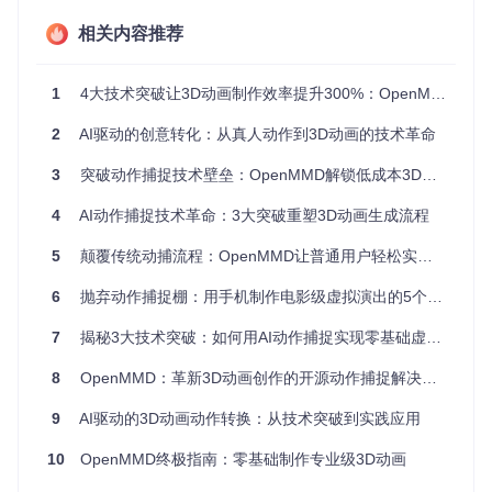
行业数据显示，传统3D动画制作中，动作设计环节平均占总制
作时间的42%，且每秒钟动画的生成成本高达150-300美元。
相关内容推荐
这些痛点催生了对自动化、低成本动作数字化解决方案的迫切
需求，而OpenMMD正是针对这些核心问题提出的创新方案。
1
4大技术突破让3D动画制作效率提升300%：OpenMMD全解析
方案象限：三大技术突破重构动作捕捉范式
2
AI驱动的创意转化：从真人动作到3D动画的技术革命
突破一：基于多视角几何的姿态推断引擎
3
突破动作捕捉技术壁垒：OpenMMD解锁低成本3D动画创作新范式
技术原理
：OpenMMD采用改进的OpenPose算法，通过单目
视频即可实现25个关键骨骼点的实时检测，其核心创新在于引
4
AI动作捕捉技术革命：3大突破重塑3D动画生成流程
入了时空上下文关联机制。如同电影拍摄中的多机位协同，算
法通过分析连续帧之间的运动轨迹，构建人体关节点的动态关
5
颠覆传统动捕流程：OpenMMD让普通用户轻松实现专业级3D动画创作
联模型，从而在缺乏立体视觉输入的情况下仍能保持三维空间
感知。
6
抛弃动作捕捉棚：用手机制作电影级虚拟演出的5个突破点
行业痛点
：传统单目动捕方案普遍存在关节点抖动（平均误差
7
揭秘3大技术突破：如何用AI动作捕捉实现零基础虚拟角色动画创作
>8mm）和遮挡处理失效问题，导致生成动画出现"木偶效
应"。
8
OpenMMD：革新3D动画创作的开源动作捕捉解决方案
解决方案
：系统内置的Procrustes分析模块能够自动校正关节
9
AI驱动的3D动画动作转换：从技术突破到实践应用
角度异常值，配合基于LSTM的运动预测网络，将动作抖动降
低62%。通过引入人体运动学约束模型，即使在肢体遮挡超过
10
OpenMMD终极指南：零基础制作专业级3D动画
30%的情况下，仍能保持91.7%的关节点识别准确率。