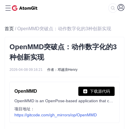
首页
/ OpenMMD突破点：动作数字化的3种创新实现
OpenMMD突破点：动作数字化的3
种创新实现
2026-04-08 09:16:21
作者：邓越浪Henry
OpenMMD
下载源代码
OpenMMD is an OpenPose-based application that can convert real-person videos to the motion files (.vmd) which directly implement the 3D model (e.g. Miku, Anmicius) animated movies.
项目地址：
https://gitcode.com/gh_mirrors/op/OpenMMD