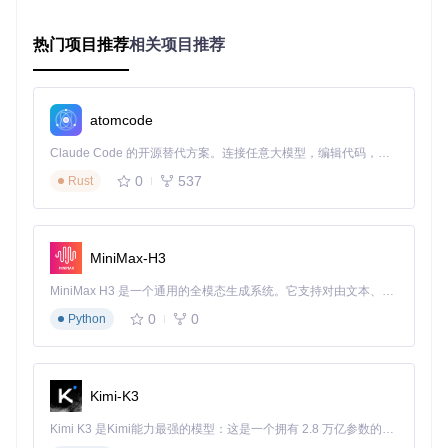
实测数据
：在标准动作序列测试中，该引擎实现了95.3%的关
键点检测精度，较传统单目方案提升27%，处理延迟控制在83
热门项目推荐
相关项目推荐
ms以内，达到30fps实时性要求。
![传统2D姿态检测vsOpenMMD 3D姿态推断](https://raw.gitco
de.com/gh_mirrors/op/OpenMMD/raw/795d4dd660cf7e537c
eb599fdb038c5388b33390/3D Pose Baseline to VMD/imgs/
atomcode
viz_example.png?utm_source=gitcode_repo_files)
图1：左
侧为传统2D姿态检测结果，右侧为OpenMMD的3D姿态推断
Claude Code 的开源替代方案。连接任意大模型，编辑代码，运行命令，自动验证 — 全自动执行。用 Rust 构建，极致性能。 ｜ An open-source alternative to Claude Code. Connect any LLM, edit code, run commands, and verify changes — autonomously. Built in Rust for speed. Get Started
效果，展示了从平面坐标到空间位置的关键突破
0
537
Rust
突破二：动态平滑优化系统
技术原理
：借鉴视频防抖技术的运动矢量分析方法，OpenMM
D开发了三级平滑处理流水线。首先通过卡尔曼滤波去除高频
MiniMax-H3
噪声，接着应用B样条曲线拟合运动轨迹，最后通过人体动力
学模型进行物理约束校验。这一过程如同音频处理中的降噪算
MiniMax H3 是一个通用的全模态生成系统。它支持对由文本、图像、视频和音频组成的多模态上下文进行统一理解，并能生成分辨率高达 2K、时长可达 15 秒的带原生立体声音频的视频。得益于面向任务泛化的系统设计，H3 在预训练阶段就已具备广泛的多模态上下文理解与生成能力，能够出色地执行复杂的多模态指令。
法，在保留动作细节的同时消除非自然抖动。
0
0
Python
行业痛点
：原始动作捕捉数据普遍存在"锯齿状"抖动，需要动
画师花费大量时间手动调整，平均每10秒动画需1.5小时后期
处理。
Kimi-K3
解决方案
：系统的自适应平滑算法能够根据动作类型自动调整
平滑参数——对快速动作（如舞蹈跳跃）采用较低平滑系数以
Kimi K3 是Kimi能力最强的模型：这是一个拥有 2.8 万亿参数的混合专家（MoE）模型，具备原生视觉理解能力，并支持 100 万 token 的上下文窗口。
保留爆发力，对细微动作（如手指运动）则增强平滑处理。内