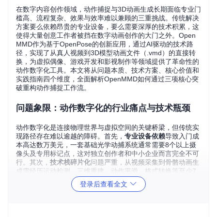
在数字内容创作领域，动作捕捉与3D动画生成长期面临专业门
槛高、流程复杂、效果与效率难以兼顾的三重挑战。传统解决
方案要么依赖昂贵的专业设备，要么需要深厚的技术积累，这
使得大量创意工作者被挡在数字动画创作的大门之外。Open
MMD作为基于OpenPose的创新应用，通过AI驱动的技术路
径，实现了从真人视频到3D模型动画文件（.vmd）的直接转
换，为虚拟偶像、游戏开发和影视制作等领域提供了革命性的
动作数字化工具。本文将从问题本质、技术方案、核心价值和
实践指南四个维度，全面解析OpenMMD如何通过三项核心突
破重构动作捕捉工作流。
问题象限：动作数字化的行业痛点与技术瓶颈
动作数字化是连接物理世界与虚拟空间的关键桥梁，但传统实
现路径存在难以逾越的障碍。首先，
专业设备依赖
导致入门成
本高达数万美元，一套基础光学动捕系统通常需要8个以上摄
像头及专用标记点，这对独立创作者和中小企业而言完全不可
行。其次，
技术栈碎片化
问题严重，从视频采集到骨骼动画生
成需经历运动检测、三维重建、动作平滑、格式转换等至少7
个环节，每个环节都需要不同的专业软件支持。最后，
精度与
登录后查看全文
效率的悖论
始终存在——提升动作捕捉精度通常意味着更长的
处理时间，而追求实时性则不得不牺牲细节还原度，这种矛盾
在传统工作流中几乎无法调和。