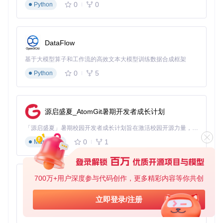
0
0
Python
置的运动学约束器确保所有关节运动符合人体生理极限。
实测数据
：通过对比处理前后的运动曲线，系统将动作抖动幅
度降低78%，同时保留92%的原始动作特征。在舞蹈动作测试
中，平均处理时间从人工调整的90分钟缩短至3.2分钟，效率
DataFlow
提升28倍。
基于大模型算子和工作流的高效文本大模型训练数据合成框架
![原始动作数据vs平滑后效果](https://raw.gitcode.com/gh_mir
0
5
Python
rors/op/OpenMMD/raw/795d4dd660cf7e537ceb599fdb038c
5388b33390/3D Pose Baseline to VMD/imgs/dirty_plot.png?
utm_source=gitcode_repo_files)
![平滑处理后动作曲线](http
s://raw.gitcode.com/gh_mirrors/op/OpenMMD/raw/795d4dd
660cf7e537ceb599fdb038c5388b33390/3D Pose Baseline t
源启盛夏_AtomGit暑期开发者成长计划
o VMD/imgs/smooth_plot.png?utm_source=gitcode_repo_fil
es)
图2：上图为原始动作数据的抖动曲线，下图为OpenMMD
「源启盛夏」暑期校园开发者成长计划旨在激活校园开源力量，通过积分激励、认证扶持、资源倾斜等形式，引导高校组织和开发者完成「入驻 — 建项目 — 做贡献 — 获认证 — 得资源」的完整闭环。无论你是想带领社团入驻平台的组织者，还是希望用代码贡献证明自己的开发者，都能在这里找到属于你的成长路径。
平滑处理后的结果，绿色线条展示了优化后的运动轨迹
0
1
Markdown
突破三：深度感知增强模块
技术原理
：整合FCRN（全卷积残差网络）深度预测技术，Op
enMMD能够从单张2D图像中恢复场景深度信息。这一过程类
700万+用户深度参与代码创作，更多精彩内容等你共创
py-xiaozhi
似人类通过单眼线索（如大小、遮挡、纹理梯度）感知距离，
网络通过学习数百万张图像的深度特征，建立从视觉线索到空
基于Python的Xiaozhi AI，适用于想要完整Xiaozhi体验而无需拥有专用硬件的用户。
立即登录/注册
间深度的映射关系。
0
1
Python
行业痛点
：传统2D转3D方案缺乏真实深度信息，导致虚拟角