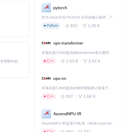
pytorch
作为 Ascend for PyTorch 社区的核心组件，TorchNPU 是昇腾专为 PyTorch 打造的深度学习适配插件，使 PyTorch 框架能够直接调用昇腾 NPU，为开发者提供昇腾 AI 处理器的超强算力。
832
1.26 K
Python
ops-transformer
本项目是CANN提供的transformer类大模型算子库，实现网络在NPU上加速计算。
1.03 K
2.43 K
C++
基于Python的Xiaozhi AI，适用于想要完整Xiaozhi体验而无需拥有专用硬件的用户。
ops-nn
本项目是CANN提供的神经网络类计算算子库，实现网络在NPU上加速计算。
837
1.66 K
C++
AscendNPU-IR
AscendNPU-IR是基于MLIR（Multi-Level Intermediate Representation）构建的，面向昇腾亲和算子编译时使用的中间表示，提供昇腾完备表达能力，通过编译优化提升昇腾AI处理器计算效率，支持通过生态框架使能昇腾AI处理器与深度调优
497
337
C++