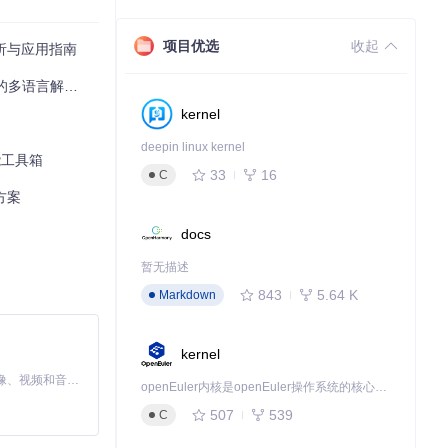
项目优选
收起
面解析与应用指南
的多语言解决方案
kernel
deepin linux kernel
全能工具箱
33
16
C
决方案
.me/zh-Ha
docs
暂无描述
843
5.64 K
Markdown
下载源代码
kernel
MiniMax H3 是一个通用的全模态生成系统。它支持对由文本、图像、视频和音频组成的多模态上下文进行统一理解，并能生成分辨率高达 2K、时长可达 15 秒的带原生立体声音频的视频。得益于面向任务泛化的系统设计，H3 在预训练阶段就已具备广泛的多模态上下文理解与生成能力，能够出色地执行复杂的多模态指令。
openEuler内核是openEuler操作系统的核心，既是系统性能与稳定性的基石，也是连接处理器、设备与服务的桥梁。
507
539
C