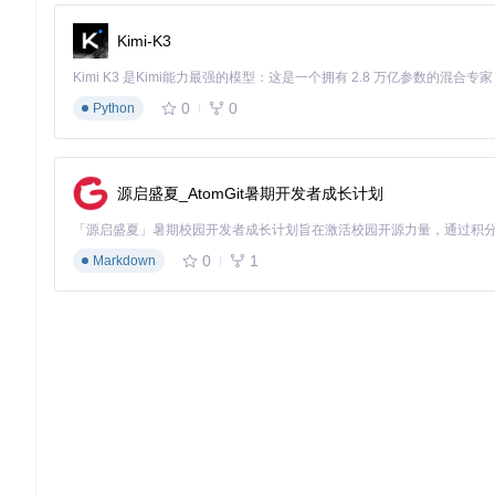
Kimi-K3
0
0
Python
源启盛夏_AtomGit暑期开发者成长计划
0
1
Markdown