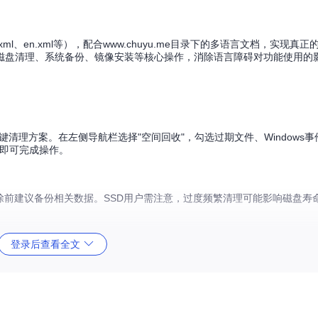
.xml、en.xml等），配合www.chuyu.me目录下的多语言文档，实现真
磁盘清理、系统备份、镜像安装等核心操作，消除语言障碍对功能使用的
e提供一键清理方案。在左侧导航栏选择"空间回收"，勾选过期文件、Window
"即可完成操作。
前建议备份相关数据。SSD用户需注意，过度频繁清理可能影响磁盘寿
登录后查看全文
境的备份方案。通过"恢复功能"菜单选择"系统备份"，指定WIM/ESD格式存储
会自动接收增量数据。
启动项添加Dism++入口，应对系统无法启动的紧急情况。