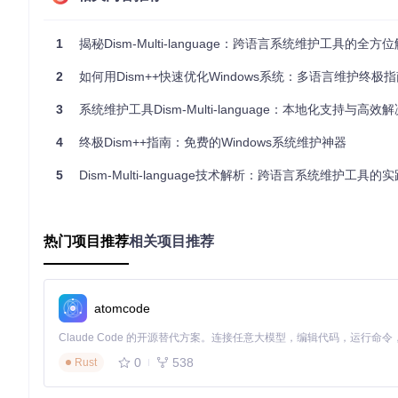
应用指南：从获取到使用的完整流程
1
揭秘Dism-Multi-language：跨语言系统维护工具的全方
获取项目源码：
git clone https://gitcode.com/gh_m
2
语言配置：在Languages文件夹中选择对应语言文件
如何用Dism++快速优化Windows系统：多语言维护终极
快速入门：参考www.chuyu.me/zh-Hans/library/Quickstart
3
系统维护工具Dism-Multi-language：本地化支持与高效
高级应用：查阅www.chuyu.me/zh-Hans/library/Best/
4
终极Dism++指南：免费的Windows系统维护神器
获取方式与社区支持
5
Dism-Multi-language技术解析：跨语言系统维护工具的
项目源码托管于GitCode仓库，通过上述克隆命令即可获取完整资源
ns/library路径访问。社区支持通过项目Issue系统和QQ群（200
你最常用的功能是哪个？欢迎在评论区分享你的使用场景和操作
热门项目推荐
相关项目推荐
Dism-Multi-language
atomcode
Dism++ Multi-language Support & BUG Report
项目地址：
https://gitcode.com/gh_mirrors/di/Dism-Multi-lan
0
538
Rust