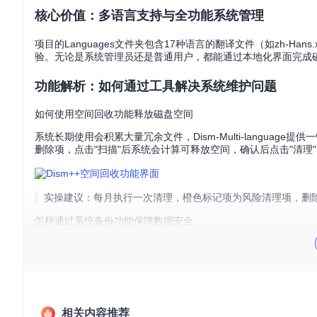
核心价值：多语言支持与全功能系统管理
项目的Languages文件夹包含17种语言的翻译文件（如zh-Hans
验。无论是系统管理员还是普通用户，都能通过本地化界面完成
功能解析：如何通过工具解决系统维护问题
如何使用空间回收功能释放磁盘空间
系统长期使用会积累大量冗余文件，Dism-Multi-languag
删除项，点击"扫描"后系统会计算可释放空间，确认后点击"清理
实操建议：每月执行一次清理，橙色标记项为风险清理项，删除
怎样通过系统备份功能保障数据安全
面对系统崩溃风险，Dism-Multi-language提供无需PE环
成当前系统的完整备份。支持增量更新特性，已存在的备份文件
关键配置：在"选项-详细设置"中启用"整合引导菜单"，可在BCD
相关内容推荐