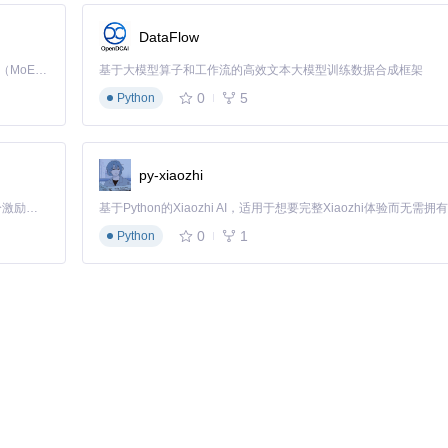
DataFlow
Kimi K3 是Kimi能力最强的模型：这是一个拥有 2.8 万亿参数的混合专家（MoE）模型，具备原生视觉理解能力，并支持 100 万 token 的上下文窗口。
基于大模型算子和工作流的高效文本大模型训练数据合成框架
0
5
Python
py-xiaozhi
「源启盛夏」暑期校园开发者成长计划旨在激活校园开源力量，通过积分激励、认证扶持、资源倾斜等形式，引导高校组织和开发者完成「入驻 — 建项目 — 做贡献 — 获认证 — 得资源」的完整闭环。无论你是想带领社团入驻平台的组织者，还是希望用代码贡献证明自己的开发者，都能在这里找到属于你的成长路径。
0
1
Python