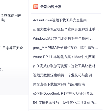
最新内容推荐
正的全球化使用体
影响。
AcFunDown视频下载工具完全指南
还在为数字笔记抓狂？这款开源神器让手写批注效率提升300%
Windows笔记本电池健康管理全指南：从根源解决电池损耗问题
gmx_MMPBSA分子间相互作用索引错误的深度诊断与解决
s事件日志等可安全
Axure RP 11 本地化方案：Mac中文界面优化与原型设计工具汉化全指南
如何高效获取教育资源？这款工具让教材下载效率提升80%
命。
视频元数据深度编辑：专业技巧与案例
网盘直链下载技术解析与应用指南
路径，工具会自动完
如何用DeepSeek-R1推理模型提升复杂任务解决能力：完整指南
5个突破瓶颈技巧：硬件优化工具让你的电脑性能提升30%