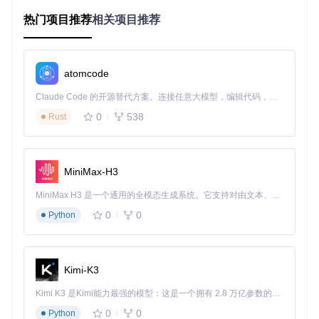
面部特征对齐
（Face Alignment）：如同拼图游戏的拼接
热门项目推荐
相关项目推荐
精度，决定面部关键点匹配度，直接影响融合边缘自然度
纹理迁移强度
（Texture Transfer）：控制源人脸纹理特征
的迁移比例，过高会保留源脸细节过多，过低则导致面部
模糊
atomcode
光照适应系数
（Lighting Adaptation）：调节目标场景光
照与源人脸的匹配程度，解决"阴阳脸"问题的核心参数
Claude Code 的开源替代方案。连接任意大模型，编辑代码，运行命令，自动验证 — 全自动执行。用 Rust 构建，极致性能。 ｜ An open-source alternative to Claude Code. Connect any LLM, edit code, run commands, and verify changes — autonomously. Built in Rust for speed. Get Started
0
538
Rust
三、实战配置：场景化参数决策系统
参数调节决策树
MiniMax-H3
开始

│

MiniMax H3 是一个通用的全模态生成系统。它支持对由文本、图像、视频和音频组成的多模态上下文进行统一理解，并能生成分辨率高达 2K、时长可达 15 秒的带原生立体声音频的视频。得益于面向任务泛化的系统设计，H3 在预训练阶段就已具备广泛的多模态上下文理解与生成能力，能够出色地执行复杂的多模态指令。
├─ 输入类型

│  ├─ 静态图片

0
0
Python
│  │  ├─ 单人面部 → 面部相似度权重: 0.5-0.6

│  │  └─ 多人面部 → 面部选择阈值: 0.7-0.8

│  │

│  └─ 动态视频

Kimi-K3
│     ├─ 固定镜头 → 时间平滑系数: 0.6-0.7

│     └─ 运动镜头 → 跟踪稳定性: 0.8-0.9

Kimi K3 是Kimi能力最强的模型：这是一个拥有 2.8 万亿参数的混合专家（MoE）模型，具备原生视觉理解能力，并支持 100 万 token 的上下文窗口。
│

0
0
Python
├─ 光照条件
