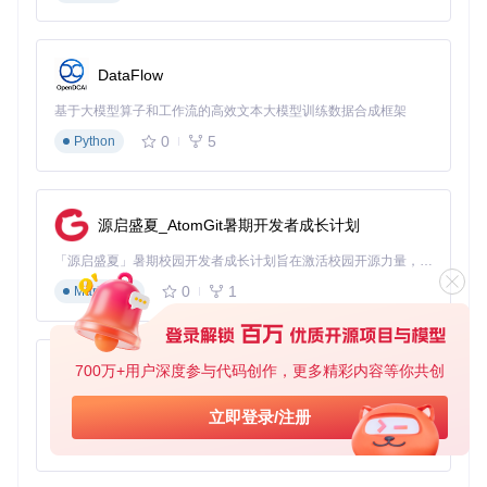
│  ├─ 强光环境 → 光照适应: 0.7-0.8

│  ├─ 弱光环境 → 降噪强度: 0.4-0.5

│  └─ 混合光源 → 肤色均衡: 0.6-0.7

│

DataFlow
└─ 硬件配置

基于大模型算子和工作流的高效文本大模型训练数据合成框架
   ├─ 低端设备 → 模型复杂度: 低

   ├─ 中端设备 → 模型复杂度: 中，批处理: 2

0
5
Python
图2：FaceFusion参数调节决策树，引导用户根据场景选择基
础参数组合
源启盛夏_AtomGit暑期开发者成长计划
三类用户的参数安全区
「源启盛夏」暑期校园开发者成长计划旨在激活校园开源力量，通过积分激励、认证扶持、资源倾斜等形式，引导高校组织和开发者完成「入驻 — 建项目 — 做贡献 — 获认证 — 得资源」的完整闭环。无论你是想带领社团入驻平台的组织者，还是希望用代码贡献证明自己的开发者，都能在这里找到属于你的成长路径。
新手用户安全配置（所有参数均在安全阈值内）
0
1
Markdown
参数类别
参数名称
安全取值范围
推荐值
面部融合
相似度权重
0.4-0.6
0.5
面部融合
特征保留强度
0.6-0.8
0.7
700万+用户深度参与代码创作，更多精彩内容等你共创
py-xiaozhi
图像增强
面部清晰度
0.5-0.7
0.6
基于Python的Xiaozhi AI，适用于想要完整Xiaozhi体验而无需拥有专用硬件的用户。
立即登录/注册
视频处理
时间平滑
0.5-0.7
0.6
0
1
Python
性能控制
批处理大小
1-2
1