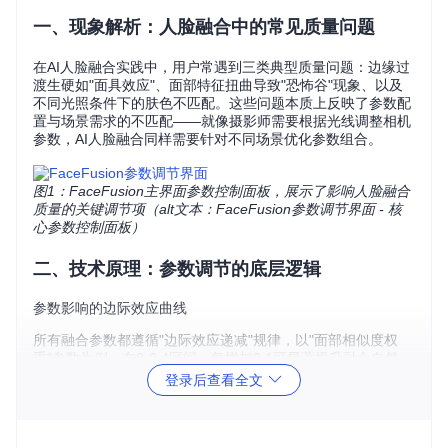
一、现象解析：人脸融合中的常见质量问题
在AI人脸融合实践中，用户常遇到三类典型质量问题：边缘过
渡生硬如"面具效应"、面部特征扭曲导致"恐怖谷"现象、以及
不同光照条件下的肤色不匹配。这些问题本质上反映了参数配
置与场景需求的不匹配——就像摄影师需要根据光线调整相机
参数，AI人脸融合同样需要针对不同场景优化参数组合。
图1：FaceFusion主界面参数控制面板，展示了影响人脸融合
质量的关键调节项（alt文本：FaceFusion参数调节界面 - 核
心参数控制面板）
二、技术原理：参数调节的底层逻辑
参数影响的边际效应曲线
所有融合参数都遵循"边际效应递减"规律，以"面部相似度权
重"参数为例：在0-0.4区间，每增加0.1可显著提升融合自然
度；0.4-0.7区间效果提升放缓；超过0.7后继续增加会导致面
登录后查看全文
部特征失真。理解这种S型曲线特性，是避免参数调节陷入"越
多越好"误区的关键。
三大核心参数的协同机制