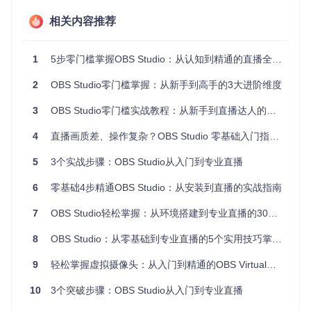
操作拆解
相关内容推荐
📌
完成设备兼容配置需要3步
：
1
5步零门槛掌握OBS Studio：从认知到精通的直播全流程实战指南
获取最新版本OBS Studio
2
OBS Studio零门槛掌握：从新手到高手的3大进阶维度
git 
clone
3
OBS Studio零门槛实战教程：从新手到直播达人的避坑指南
克隆仓库后，根据系统类型执行相应的编译安装步骤。
4
直播画质差、操作复杂？OBS Studio 零基础入门指南：从安装到开播的专业解决方案
安装必要的设备驱动
5
3个实战步骤：OBS Studio从入门到专业直播
Windows用户：通过设备管理器更新摄像头和音频设备
6
零基础4步精通OBS Studio：从安装到直播的实战指南
驱动
macOS用户：使用系统偏好设置中的"声音"和"显示
7
OBS Studio轻松掌握：从环境搭建到专业直播的30分钟指南
器"设置
Linux用户：安装v4l2和alsa相关库文件
8
OBS Studio：从零基础到专业直播的5个实用技巧掌握法
验证设备连接
启动OBS Studio后，在"来源"面板点
9
轻松掌握虚拟摄像头：从入门到精通的OBS VirtualCam实用指南
击"+"号，选择"视频捕获设备"和"音频输入捕获"，检查设
10
3个突破步骤：OBS Studio从入门到专业直播
备是否能正常显示和收音。