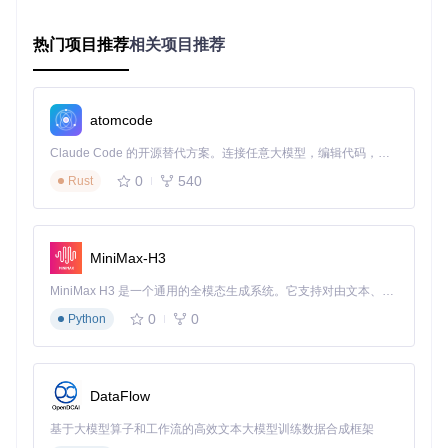
常见问题
Q：设备无法识别怎么办？
A：检查设备是否正确连接，尝
热门项目推荐
相关项目推荐
试更换USB端口，或在"设置→音频"和"设置→视频"中重新
选择设备。
Q：安装过程中遇到编译错误？
A：参考官方文档：
CONT
atomcode
RIBUTING.rst
中的编译指南，确保安装了所有依赖项。
Claude Code 的开源替代方案。连接任意大模型，编辑代码，运行命令，自动验证 — 全自动执行。用 Rust 构建，极致性能。 ｜ An open-source alternative to Claude Code. Connect any LLM, edit code, run commands, and verify changes — autonomously. Built in Rust for speed. Get Started
创建专业直播场景：多源内容整合
0
540
Rust
场景描述
你需要在直播中同时展示游戏画面、摄像头画面和实时评论，
MiniMax-H3
还要能够随时切换不同的内容布局，让观众获得丰富的观看体
验。
MiniMax H3 是一个通用的全模态生成系统。它支持对由文本、图像、视频和音频组成的多模态上下文进行统一理解，并能生成分辨率高达 2K、时长可达 15 秒的带原生立体声音频的视频。得益于面向任务泛化的系统设计，H3 在预训练阶段就已具备广泛的多模态上下文理解与生成能力，能够出色地执行复杂的多模态指令。
操作拆解
0
0
Python
📌
构建多元素直播场景需要4步
：
创建基础场景
在"场景"面板点击"+"号，创建"游戏直
DataFlow
播"、"桌面演示"和"互动环节"三个场景。
基于大模型算子和工作流的高效文本大模型训练数据合成框架
添加视频源