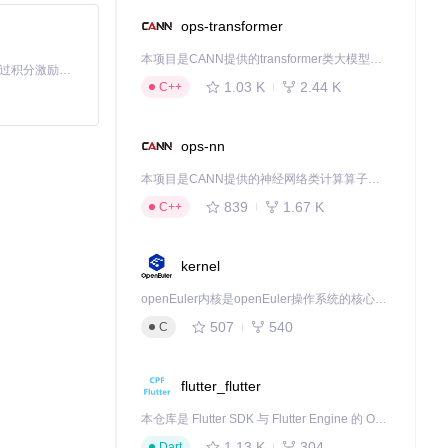
ops-transformer
本项目是CANN提供的transformer类大模型算子库，实现网络在NPU上加速计算。
「源启盛夏」暑期校园开发者成长计划旨在激活校园开源力量，通过积分激励、认证扶持、资源倾斜等形式，引导高校组织和开发者完成「入驻 — 建项目 — 做贡献 — 获认证 — 得资源」的完整闭环。无论你是想带领社团入驻平台的组织者，还是希望用代码贡献证明自己的开发者，都能在这里找到属于你的成长路径。
1.03 K
2.44 K
C++
ops-nn
本项目是CANN提供的神经网络类计算算子库，实现网络在NPU上加速计算。
839
1.67 K
C++
kernel
openEuler内核是openEuler操作系统的核心，既是系统性能与稳定性的基石，也是连接处理器、设备与服务的桥梁。
507
540
C
flutter_flutter
本仓库是 Flutter SDK 与 Flutter Engine 的 OpenHarmony 适配版本，由 CPF-Flutter 团队维护。开发者可使用熟悉的 Flutter 技术栈开发 OpenHarmony 应用，3.35.7 及以后的适配版本可基于本仓库源码构建支持 OpenHarmony 的 Flutter Engine。
1.13 K
304
Dart