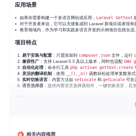
应用场景
如果你需要构建一个多语言网站或应用，
Laravel Gettext
对于开发者来说，它可以无缝集成到 Laravel 新项目或者现有的
教育领域内，作为学习和实践多语言开发的示例项目也很合适
项目特点
易于安装与配置
：只需添加到
composer.json
文件，运行
兼容性广
：支持 Laravel 5.3 及以上版本，同时也适配
GNU g
自动化处理
：命令行工具
php artisan gettext:create
灵活的翻译机制
：使用
__()
,
_n()
函数轻松处理单复数形式
实时切换语言
：内置方法如
setLocale
和
getLocale
可在
语言选择器
：提供内置语言选择器组件，一键切换语言，且
结语
无论你是新手还是经验丰富的 Laravel 开发者，
Laravel Gette
仍然可以保证项目的持续更新和支持。如果你正寻找一种简单的
相关内容推荐