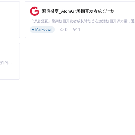
源启盛夏_AtomGit暑期开发者成长计划
0
1
Markdown
基于Python的Xiaozhi AI，适用于想要完整Xiaozhi体验而无需拥有专用硬件的用户。