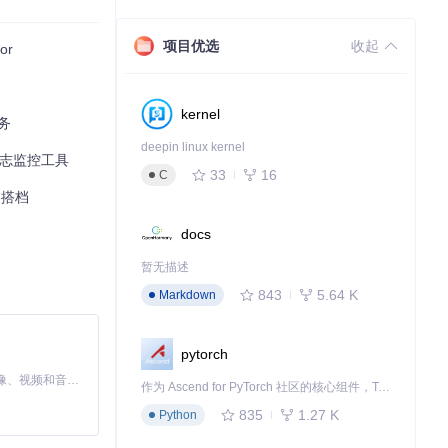
项目优选
收起
or
kernel
务
deepin linux kernel
动日志监控工具
33
16
C
完美搭档
docs
暂无描述
843
5.64 K
Markdown
pytorch
MiniMax H3 是一个通用的全模态生成系统。它支持对由文本、图像、视频和音频组成的多模态上下文进行统一理解，并能生成分辨率高达 2K、时长可达 15 秒的带原生立体声音频的视频。得益于面向任务泛化的系统设计，H3 在预训练阶段就已具备广泛的多模态上下文理解与生成能力，能够出色地执行复杂的多模态指令。
作为 Ascend for PyTorch 社区的核心组件，TorchNPU 是昇腾专为 PyTorch 打造的深度学习适配插件，使 PyTorch 框架能够直接调用昇腾 NPU，为开发者提供昇腾 AI 处理器的超强算力。
835
1.27 K
Python