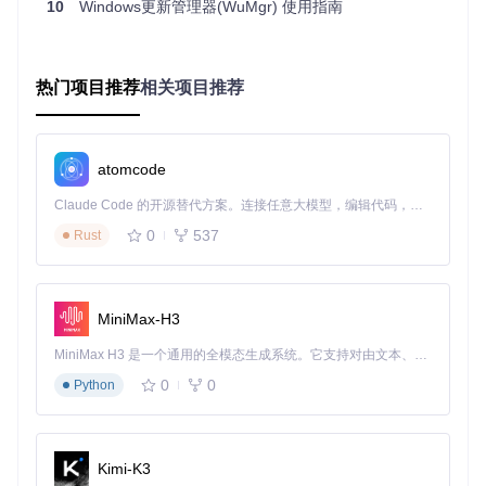
10
Windows更新管理器(WuMgr) 使用指南
掌控更新时机：灵活调度功能详解
WuMgr的任务调度功能允许用户设置更新检查和安装的具体时
间。基础用法是设置每日或每周的固定检查时间；扩展技巧包
热门项目推荐
相关项目推荐
括设置网络类型触发（如仅在连接家庭WiFi时检查更新）；注
意事项是确保设置的时间点系统处于开机状态，否则计划任务
将无法执行。
atomcode
优化更新体验：静默安装与重启管理
对于不需要重启的更新，WuMgr支持后台静默安装，用户甚至
Claude Code 的开源替代方案。连接任意大模型，编辑代码，运行命令，自动验证 — 全自动执行。用 Rust 构建，极致性能。 ｜ An open-source alternative to Claude Code. Connect any LLM, edit code, run commands, and verify changes — autonomously. Built in Rust for speed. Get Started
不会察觉更新过程。而对于需要重启的更新，用户可以选
0
537
Rust
择"延迟重启"，系统会在指定时间（如2小时后）或下次关机时
执行重启，避免工作被突然打断。
深度系统集成：Windows Update服务管理
MiniMax-H3
WuMgr通过
wumgr/Common/ServiceHelper.cs
模块，能够
智能管理Windows Update相关服务。当需要检查更新时自动
MiniMax H3 是一个通用的全模态生成系统。它支持对由文本、图像、视频和音频组成的多模态上下文进行统一理解，并能生成分辨率高达 2K、时长可达 15 秒的带原生立体声音频的视频。得益于面向任务泛化的系统设计，H3 在预训练阶段就已具备广泛的多模态上下文理解与生成能力，能够出色地执行复杂的多模态指令。
启动必要服务，更新完成后关闭相关服务，减少系统资源占
0
0
Python
用。这一功能特别适合配置较低的电脑，能显著提升系统运行
流畅度。
价值呈现：为什么选择WuMgr而非系统自带工
Kimi-K3