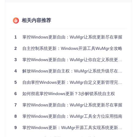
需要的功能更新。
方案
：WuMgr提供按类别、发布日期和重要性筛选更新的功
能。
相关内容推荐
验证
：成功屏蔽了近6个月内的所有功能更新，只保留安全补
丁，系统体积减少了约8GB。
痛点三：更新过程缺乏反馈
1
掌控Windows更新自由：WuMgr让系统更新尽在掌握
问题
：系统更新进度不透明，用户无法判断更新是否卡住或需
2
自主控制系统更新：Windows开源工具WuMgr全攻略
要多长时间。
方案
：WuMgr实时显示更新下载进度、安装状态和剩余时间。
3
掌控Windows更新自由：WuMgr让你自定义系统更新节奏
验证
：在最近一次更新中，准确预估了37分钟的安装时间，误
差不超过2分钟。
4
解放Windows更新自主权：WuMgr让系统升级尽在掌控
核心解决方案：WuMgr四大创新功能解析
5
自由掌控Windows更新：WuMgr自定义更新管理完全指南
定制更新规则：3步实现智能筛选
6
如何彻底掌控Windows更新？3步解锁系统自主权
启动筛选功能
：在主界面点击"筛选设置"按钮
7
掌控Windows更新自由：WuMgr让系统更新尽在掌握
设置筛选条件
：勾选"仅安全更新"和"驱动程序更新"选项
保存筛选配置
：点击"应用并保存"使设置生效
8
掌控Windows更新自由：WuMgr工具全方位应用指南
通过这种方式，WuMgr能够自动忽略不必要的功能更新，比系
统自带工具提升60%的更新管理效率。用户可以根据自己的需
9
掌控Windows更新：WuMgr开源工具实现系统更新自由管理
求，灵活配置更新规则，实现真正的个性化更新管理。