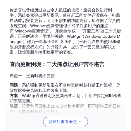
你是否也曾经历过这些令人抓狂的场景：重要会议进行到一
半，系统突然弹出更新提示；熬夜赶工的文件还没保存，电脑
自动重启安装更新；明明不需要的功能更新，却占据了宝贵的
系统空间。Windows更新管理似乎成了许多用户的痛点，
而"Windows更新管理"、"系统控制权"、"开源工具"这三个关键
词，正是解决这一困境的关键。WuMgr（Windows Update M
anager）作为一款基于GPL-3.0许可（一种允许自由使用和修
改的开源授权方式）的开源工具，提供了一套完整的解决方
案，让你重新掌控系统更新的节奏。
直面更新困境：三大痛点让用户苦不堪言
痛点一：更新时机不受控
问题
：系统强制更新常常在不合时宜的时刻打断工作流程，导
致数据丢失风险和工作效率下降。
方案
：WuMgr通过自定义更新检查计划，让用户决定何时检查
和安装更新。
验证
：设置每周日晚上10点自动检查更新，既不影响工作日使
用，又能及时获取安全补丁。
痛点二：更新内容无法筛选
登录后查看全文
问题
：系统自带更新工具缺乏精细筛选功能，用户被迫安装不