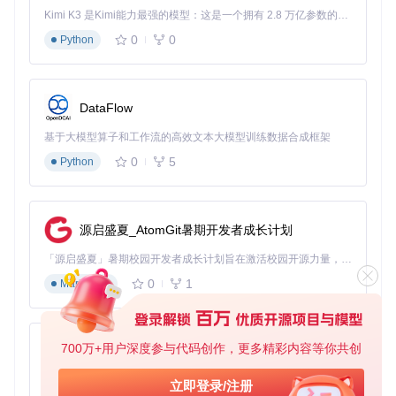
具
Kimi K3 是Kimi能力最强的模型：这是一个拥有 2.8 万亿参数的混合专家（MoE）模型，具备原生视觉理解能力，并支持 100 万 token 的上下文窗口。
0
0
WuMgr相比系统自带的更新工具，提供了三个核心价值：更高
Python
的自由度、更精细的控制和更优的用户体验。通过将更新管理
的权力交还给用户，WuMgr不仅解决了系统更新带来的各种困
扰，还能帮助用户优化系统性能、节省磁盘空间，并提高工作
效率。实际测试显示，使用WuMgr的用户平均每月可减少3-5
DataFlow
次不必要的系统干扰，更新相关的操作时间减少约70%。
基于大模型算子和工作流的高效文本大模型训练数据合成框架
场景应用：不同用户群体的使用策略
0
5
Python
企业IT管理员方案
对于企业环境，IT管理员可以利用WuMgr实现：
源启盛夏_AtomGit暑期开发者成长计划
批量部署关键安全更新
「源启盛夏」暑期校园开发者成长计划旨在激活校园开源力量，通过积分激励、认证扶持、资源倾斜等形式，引导高校组织和开发者完成「入驻 — 建项目 — 做贡献 — 获认证 — 得资源」的完整闭环。无论你是想带领社团入驻平台的组织者，还是希望用代码贡献证明自己的开发者，都能在这里找到属于你的成长路径。
统一管理不同部门的更新策略
0
1
Markdown
生成详细的更新报告和统计数据
普通用户优化方案
普通用户可以通过WuMgr：
700万+用户深度参与代码创作，更多精彩内容等你共创
py-xiaozhi
避免更新中断游戏或重要工作
选择性安装对自己有用的功能更新
基于Python的Xiaozhi AI，适用于想要完整Xiaozhi体验而无需拥有专用硬件的用户。
立即登录/注册