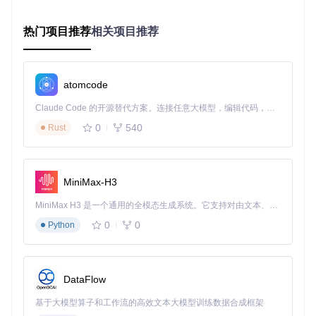
    log.Printf(
"快捷键解析失败: %v"
, err)

return
热门项目推荐
相关项目推荐
注册快捷键处理器
：将解析后的键组合与对应的处理函数
关联起来
atomcode
// 注册全局快捷键及其处理函数
err := globalshortcut.Register(keys, 
func
()
 {

Claude Code 的开源替代方案。连接任意大模型，编辑代码，运行命令，自动验证 — 全自动执行。用 Rust 构建，极致性能。 ｜ An open-source alternative to Claude Code. Connect any LLM, edit code, run commands, and verify changes — autonomously. Built in Rust for speed. Get Started
    fmt.Println(
"跨平台保存功能被触发"
)

0
540
Rust
    saveCurrentProject()

💡 专家提示：避免使用单一修饰键+字母的组合（如"ctrl+
MiniMax-H3
s"），这些通常已被系统或常见应用占用。建议使用至少两个
修饰键+字母的组合，如"ctrl+shift+s"。
MiniMax H3 是一个通用的全模态生成系统。它支持对由文本、图像、视频和音频组成的多模态上下文进行统一理解，并能生成分辨率高达 2K、时长可达 15 秒的带原生立体声音频的视频。得益于面向任务泛化的系统设计，H3 在预训练阶段就已具备广泛的多模态上下文理解与生成能力，能够出色地执行复杂的多模态指令。
0
0
Python
3个实用技巧打造专业级快捷键系统
技巧1：设计符合用户直觉的快捷键体系
DataFlow
良好的快捷键设计应遵循以下原则：
基于大模型算子和工作流的高效文本大模型训练数据合成框架
使用与功能相关的字母（如"S"对应"Save"）