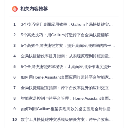
主要
ModifierCmdOrCtrl
Control
Comman
修饰
相关内容推荐
「跨平台修饰键」
(Ctrl)
d (Cmd)
键
辅助
1
3个技巧提升桌面应用效率：Gallium全局快捷键实战指南
修饰
Alt
Option
ModifierAltOrOption
键
2
5个高效技巧：用Gallium打造跨平台全局快捷键解决方案
功能
无特殊标
Fn
ModifierFn
键
识
3
5个高效全局快捷键方案：提升桌面应用效率的跨平台实践指南
换挡
Shift
Shift
ModifierShift
4
全局快捷键效率提升指南：从实现原理到跨框架最佳实践
键
实现跨平台兼容的三个关键步骤
5
5个全局快捷键效率秘诀：让桌面应用操作速度提升30%
选择合适的修饰键组合
：优先使用
ModifierCmdOrCtrl
6
如何用Home Assistant桌面应用打造跨平台智能家居控制中心
作为主要修饰键，它会根据当前运行的操作系统自动适配
为Ctrl（Windows/Linux）或Cmd（macOS）
7
全局快捷键配置指南：跨平台效率提升的应用交互优化方案
解析快捷键字符串
：使用框架提供的解析函数将字符串格
8
智能家居控制与跨平台管理：Home Assistant桌面应用全解析
式的快捷键转换为系统可识别的键组合对象
9
如何利用Gallium框架实现高效的桌面应用全局快捷键？
// 跨平台快捷键解析示例
10
数字工具快捷键冲突系统级解决方案：跨平台效率提升指南
keys, err := globalshortcut.Parse(
"cmdctrl+shift+s"
if
 err != 
nil
 {
