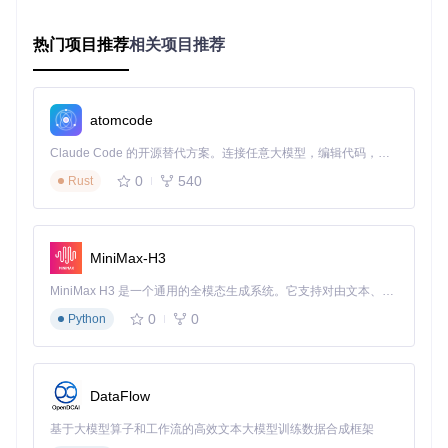
使用
mkdir
创建文件夹，
touch
创建文件，
cp
复制文件
通过
cat
查看文件内容，
rm
删除不需要的文件
热门项目推荐
相关项目推荐
提示：使用
history
命令可以查看之前执行过的命令，方
便重复操作或学习回顾。
移动开发调试新方式
atomcode
开发者经常需要在外出时紧急处理问题，移动终端模拟器让这
Claude Code 的开源替代方案。连接任意大模型，编辑代码，运行命令，自动验证 — 全自动执行。用 Rust 构建，极致性能。 ｜ An open-source alternative to Claude Code. Connect any LLM, edit code, run commands, and verify changes — autonomously. Built in Rust for speed. Get Started
一切成为可能：
0
540
Rust
连接到开发服务器，查看实时日志
运行ADB命令调试应用
编辑配置文件，快速修复线上问题
MiniMax-H3
测试脚本在不同环境下的运行情况
高效文件管理解决方案
MiniMax H3 是一个通用的全模态生成系统。它支持对由文本、图像、视频和音频组成的多模态上下文进行统一理解，并能生成分辨率高达 2K、时长可达 15 秒的带原生立体声音频的视频。得益于面向任务泛化的系统设计，H3 在预训练阶段就已具备广泛的多模态上下文理解与生成能力，能够出色地执行复杂的多模态指令。
相比图形界面，命令行文件管理往往更加高效：
0
0
Python
使用
find
命令快速定位文件
通过
grep
在多个文件中搜索内容
利用
tar
和
gzip
命令压缩/解压文件
DataFlow
通过
scp
在设备间传输文件
基于大模型算子和工作流的高效文本大模型训练数据合成框架