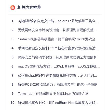
该模拟器精准支持VT-100终端代码，确保vi、Emacs等经典程
相关内容推荐
序在移动设备上正常显示和操作，提供与桌面终端几乎一致的
使用体验。
多会话管理
1
3步解锁设备自定义潜能：palera1n系统解锁工具全攻略
支持同时创建多个独立终端会话，你可以在一个窗口运行服务
2
无线网络安全审计实战指南：从原理到合规的完整路径
器监控脚本，在另一个窗口编辑文件，轻松实现多任务并行处
理。
3
Sudachi模拟器终极指南：跨平台畅玩Switch游戏全攻略
高度自定义
4
手柄映射自定义控制：3个核心方案解决游戏操控适配难题
从字体大小、颜色主题到键盘布局，一切都可按照个人习惯调
5
网络安全与密码学实战：从原理到攻防的全方位解析
整。你甚至可以创建自定义快捷键，一键执行常用命令组合，
大幅提升操作效率。
6
macOS虚拟化新方案：ESXi工具解锁macOS虚拟机配置全攻略
场景化应用：解决你的实际需求
7
如何用shadPS4打造专属键鼠操作方案：从入门到精通
随时随地Linux命令学习
8
解锁PCSX2模拟器潜力：画质增强与性能优化全攻略
对于Linux初学者来说，最大的挑战是缺乏练习机会。有了移
9
Terminus：在终端世界中探索Linux的冒险之旅
动终端模拟器，你可以利用碎片时间在手机上练习基本命令：
10
解锁街机黄金时代：用FinalBurn Neo珍藏复古游戏回忆
打开应用，熟悉命令行界面
尝试基础命令：
ls
查看文件、
cd
切换目录、
pwd
显示路径