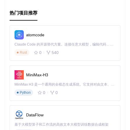
热门项目推荐
atomcode
Claude Code 的开源替代方案。连接任意大模型，编辑代码，运行命令，自动验证 — 全自动执行。用 Rust 构建，极致性能。 ｜ An open-source alternative to Claude Code. Connect any LLM, edit code, run commands, and verify changes — autonomously. Built in Rust for speed. Get Started
0
540
Rust
MiniMax-H3
MiniMax H3 是一个通用的全模态生成系统。它支持对由文本、图像、视频和音频组成的多模态上下文进行统一理解，并能生成分辨率高达 2K、时长可达 15 秒的带原生立体声音频的视频。得益于面向任务泛化的系统设计，H3 在预训练阶段就已具备广泛的多模态上下文理解与生成能力，能够出色地执行复杂的多模态指令。
0
0
Python
DataFlow
如果您热衷于图形渲染，并希望在您的项目中引入前沿的技
术，那么
PathFinder
绝对是值得尝试的选择。加入我们，探
基于大模型算子和工作流的高效文本大模型训练数据合成框架
索图形编程的新边界吧！