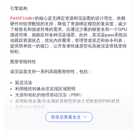
引擎架构
PathFinder
的核心是无绑定资源和渲染图的设计理念。依赖
硬件对纹理数组的支持，降低了资源绑定模型的复杂度，减少
了根签名和描述符堆的需求。仅通过少量的根签名和一个GPU
描述符堆，就能应对各种渲染场景。此外，其渲染pass系统自
动跟踪资源状态，优化内存重用，管理管道状态和命令列表，
提供简单统一的接口，让开发者快速原型化高效渲染管线变得
轻松。
图形管线特性
该渲染器支持一系列高级图形特性，包括：
延迟渲染
利用线性转换余弦实现区域照明
光源和相机的物理基础渲染（PBR）
采用标准金属/非金属材质模型和迪士尼散射的PBR材质
参数化色调映射
基于相机饱和度ISO灵敏度的光晕效果
登录后查看全文
雷达追踪阴影
空间-时间降噪
时间抗锯齿