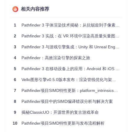
通过雷达追踪的漫反射全局光照
相关内容推荐
3、项目及技术应用场景
PathFinder
非常适合游戏开发、虚拟现实应用、3D建模与可
1
Pathfinder 3 字体渲染技术揭秘：从抗锯齿到子像素渲染的完整实现
视化、影视特效等领域。它的强大功能可以让开发者创造出高
质量的实时或离线渲染图像，同时降低开发难度，提高效率。
2
Pathfinder 3 实战：在 VR 环境中渲染高质量矢量图形的完整指南 🚀
4、项目特点
3
Pathfinder 3 与游戏引擎集成：Unity 和 Unreal Engine 中的终极矢量渲染方案 🚀
4
Pathfinder：高效渲染引擎的探索之旅
简化资源管理
：通过无绑定资源和渲染图，将复杂的资源绑
定问题简化，减少代码复杂度。
5
Pathfinder 3 在移动设备上的应用：Android 和 iOS 集成完整指南
高效渲染流程
：渲染pass系统自动处理资源状态和管道管
理，简化了低级细节，使开发者能更快地专注于创意实现。
6
Vello图形引擎v0.5.0版本发布：渲染管线优化与架构升级
强大的图形特性
：提供了众多高端图形特性，如PBR、光线
追踪等，为作品带来逼真的视觉效果。
7
Pathfinder项目SIMD特性更新：platform_intrinsics的迁移方案
易于上手
：简单的接口设计，让开发者能快速理解并创建个
性化的渲染管线。
8
Pathfinder项目中的SIMD编译错误分析与解决方案
要见证
PathFinder
的强大，请查看以下截图和演示视频：
9
揭秘ClassicUO：开源世界的复古游戏革命
10
Pathfinder项目SIMD特性更新与发布流程解析