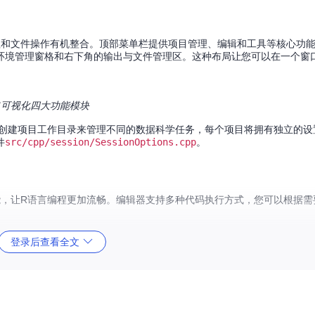
量管理和文件操作有机整合。顶部菜单栏提供项目管理、编辑和工具等核心功
环境管理窗格和右下角的输出与文件管理区。这种布局让您可以在一个窗
出可视化四大功能模块
通过创建项目工作目录来管理不同的数据科学任务，每个项目将拥有独立的
件
src/cpp/session/SessionOptions.cpp
。
功能，让R语言编程更加流畅。编辑器支持多种代码执行方式，您可以根据
登录后查看全文
更灵活的代码块执行选项。您可以通过编辑器上方的"Run"菜单选择运行当前代码