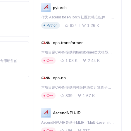
pytorch
时间，提高代码
作为 Ascend for PyTorch 社区的核心组件，TorchNPU 是昇腾专为 PyTorch 打造的深度学习适配插件，使 PyTorch 框架能够直接调用昇腾 NPU，为开发者提供昇腾 AI 处理器的超强算力。
834
1.26 K
Python
ops-transformer
生成项目文件（.R
本项目是CANN提供的transformer类大模型算子库，实现网络在NPU上加速计算。
非常有用，确保
1.03 K
2.44 K
C++
基于Python的Xiaozhi AI，适用于想要完整Xiaozhi体验而无需拥有专用硬件的用户。
ops-nn
本项目是CANN提供的神经网络类计算算子库，实现网络在NPU上加速计算。
HTML、PDF或
839
1.67 K
C++
式等，满足不同
AscendNPU-IR
AscendNPU-IR是基于MLIR（Multi-Level Intermediate Representation）构建的，面向昇腾亲和算子编译时使用的中间表示，提供昇腾完备表达能力，通过编译优化提升昇腾AI处理器计算效率，支持通过生态框架使能昇腾AI处理器与深度调优
496
337
C++