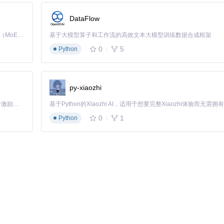
问题
DataFlow
onConsoleProcess.cpp
。掌握这些调试技巧，可以大幅减少排查错误的
Kimi K3 是Kimi能力最强的模型：这是一个拥有 2.8 万亿参数的混合专家（MoE）模型，具备原生视觉理解能力，并支持 100 万 token 的上下文窗口。
基于大模型算子和工作流的高效文本大模型训练数据合成框架
0
5
Python
间。通过"File > New Project"创建新项目后，RStudio会自动
py-xiaozhi
o中提交代码变更、创建分支和解决合并冲突。这对于团队协作和代码版本管理
「源启盛夏」暑期校园开发者成长计划旨在激活校园开源力量，通过积分激励、认证扶持、资源倾斜等形式，引导高校组织和开发者完成「入驻 — 建项目 — 做贡献 — 获认证 — 得资源」的完整闭环。无论你是想带领社团入驻平台的组织者，还是希望用代码贡献证明自己的开发者，都能在这里找到属于你的成长路径。
0
1
Python
将代码、分析结果和文字说明无缝整合。通过"Render"功能，您可以将文档导出为
可以设置代码块选项，控制是否显示代码、是否自动执行以及图形输出格