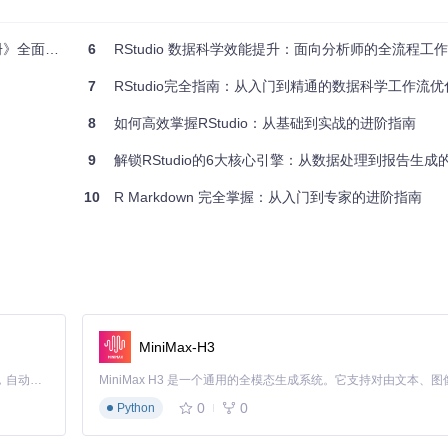
码
全面解读
6
RStudio 数据科学效能提升：面向分析师的全流程工
7
RStudio完全指南：从入门到精通的数据科学工作流优
空间中的变量、函数和数据框信息。您可以在这里查看对象类型、长度和取值
8
如何高效掌握RStudio：从基础到实战的进阶指南
9
解锁RStudio的6大核心引擎：从数据处理到报告生成的全流
状态
10
R Markdown 完全掌握：从入门到专家的进阶指南
史、管理数据库连接和版本控制。通过"Import Dataset"按钮，您
误。主要调试工具包括：
MiniMax-H3
动暂停
Claude Code 的开源替代方案。连接任意大模型，编辑代码，运行命令，自动验证 — 全自动执行。用 Rust 构建，极致性能。 ｜ An open-source alternative to Claude Code. Connect any LLM, edit code, run commands, and verify changes — autonomously. Built in Rust for speed. Get Started
0
0
Python
误源头