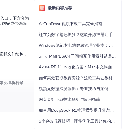
最新内容推荐
能入口，下方分为
口内完成代码编
AcFunDown视频下载工具完全指南
还在为数字笔记抓狂？这款开源神器让手写批注效率提升300%
Windows笔记本电池健康管理全指南：从根源解决电池损耗问题
设置和文件结构，
gmx_MMPBSA分子间相互作用索引错误的深度诊断与解决
Axure RP 11 本地化方案：Mac中文界面优化与原型设计工具汉化全指南
如何高效获取教育资源？这款工具让教材下载效率提升80%
需要选择执行单
视频元数据深度编辑：专业技巧与案例
网盘直链下载技术解析与应用指南
如何用DeepSeek-R1推理模型提升复杂任务解决能力：完整指南
块、上方所有代码
5个突破瓶颈技巧：硬件优化工具让你的电脑性能提升30%