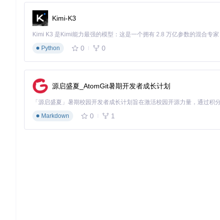
RStudio调试界面展示断点设置和变量监视功能，帮助诊断代码
Kimi-K3
调试功能的实现细节可参考源码文件
src/cpp/session/Sessi
质量。
0
0
Python
五、项目管理与版本控制
RStudio的项目管理功能让您可以为不同的数据科学任务创建独立的工作空
proj），保存项目相关的设置和配置。
源启盛夏_AtomGit暑期开发者成长计划
项目管理还集成了Git版本控制功能，您可以直接在RStudi
您的分析工作可追溯、可复现。
0
1
Markdown
六、文档创建与报告生成
RStudio支持使用Quarto和R Markdown创建动态文档，
Word等多种格式，轻松分享分析成果。
文档中的代码块可以直接运行，确保结果与代码保持同步。您还
的报告需求。
七、效率提升秘籍：快捷键与实用技巧