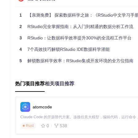
Quarto文档中的代码执行选项，支持按行、按块或全文执行R代
1
【亲测免费】 探索数据科学之旅：《RStudio中文学习手册》
三、环境管理：掌控数据与变量的利器
2
RStudio完全掌握指南：从入门到精通的数据分析工作流
环境窗格是RStudio的特色功能之一，它实时显示当前工作
3
RStudio：让数据科学效率提升300%的全流程工作平台
定位特定变量，还能直接点击变量名查看详细内容。
4
7个高效技巧解锁RStudio IDE数据科学潜能
RStudio环境窗格展示变量详情和搜索功能，方便跟踪工作空间
5
解锁数据科学效率：RStudio集成开发环境的全方位指南
环境窗格还集成了历史记录、连接和Git等标签页，让您可以查看命令历
V、Excel等多种格式的数据文件，无需编写复杂的导入代码。
热门项目推荐
相关项目推荐
四、调试工具：轻松解决代码问题
RStudio提供了强大的调试功能，帮助您快速定位和修复代码错
atomcode
断点设置：在代码行左侧点击设置断点，程序执行到此处会自
逐步执行：使用"Next"按钮逐行执行代码，观察变量变化
变量监视：在调试过程中实时查看变量取值
0
538
Rust
调用栈跟踪：通过Traceback功能查看函数调用路径，定位错