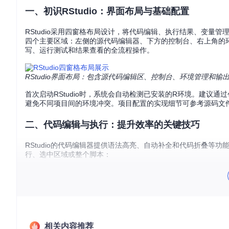
一、初识RStudio：界面布局与基础配置
RStudio采用四窗格布局设计，将代码编辑、执行结果、变
四个主要区域：左侧的源代码编辑器、下方的控制台、右上角的
写、运行测试和结果查看的全流程操作。
RStudio界面布局：包含源代码编辑区、控制台、环境管理和输
首次启动RStudio时，系统会自动检测已安装的R环境。建议
避免不同项目间的环境冲突。项目配置的实现细节可参考源码文
二、代码编辑与执行：提升效率的关键技巧
RStudio的代码编辑器提供语法高亮、自动补全和代码折叠等
行、选中区域或整个脚本：
执行当前行代码：使用Ctrl+Enter快捷键
执行选中代码块：选中目标代码后按Ctrl+Enter
执行整个脚本文件：使用Ctrl+Shift+Enter组合键
在处理Quarto或R Markdown文档时，RStudio提供了
块或整个文档，满足不同场景下的执行需求。
相关内容推荐