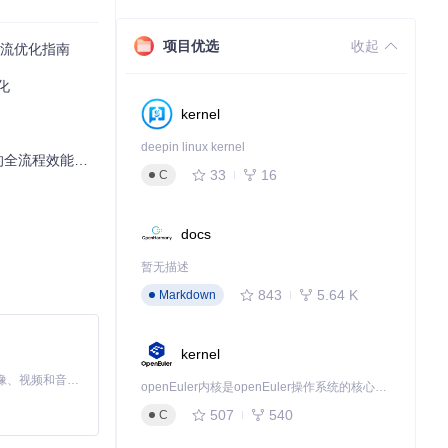
项目优选
收起
作流优化指南
化
kernel
，通过搜索框快速
deepin linux kernel
程效能提升指南
33
16
C
可以轻松导入CS
docs
暂无描述
843
5.64 K
Markdown
kernel
MiniMax H3 是一个通用的全模态生成系统。它支持对由文本、图像、视频和音频组成的多模态上下文进行统一理解，并能生成分辨率高达 2K、时长可达 15 秒的带原生立体声音频的视频。得益于面向任务泛化的系统设计，H3 在预训练阶段就已具备广泛的多模态上下文理解与生成能力，能够出色地执行复杂的多模态指令。
openEuler内核是openEuler操作系统的核心，既是系统性能与稳定性的基石，也是连接处理器、设备与服务的桥梁。
507
540
C