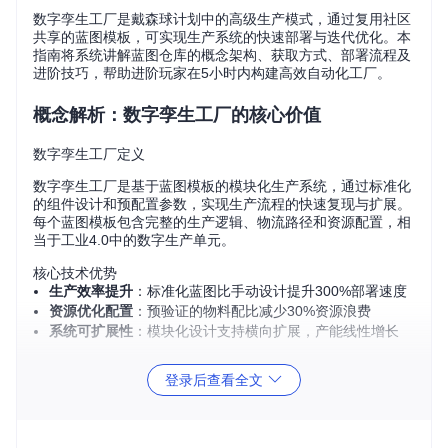
数字孪生工厂是戴森球计划中的高级生产模式，通过复用社区
共享的蓝图模板，可实现生产系统的快速部署与迭代优化。本
指南将系统讲解蓝图仓库的概念架构、获取方式、部署流程及
进阶技巧，帮助进阶玩家在5小时内构建高效自动化工厂。
概念解析：数字孪生工厂的核心价值
数字孪生工厂定义
数字孪生工厂是基于蓝图模板的模块化生产系统，通过标准化
的组件设计和预配置参数，实现生产流程的快速复现与扩展。
每个蓝图模板包含完整的生产逻辑、物流路径和资源配置，相
当于工业4.0中的数字生产单元。
核心技术优势
生产效率提升
：标准化蓝图比手动设计提升300%部署速度
资源优化配置
：预验证的物料配比减少30%资源浪费
系统可扩展性
：模块化设计支持横向扩展，产能线性增长
核心知识点
：蓝图本质是生产系统的数字快照，包含建筑
登录后查看全文
布局、传送带连接、物流塔配置等完整信息，可通过游戏
内蓝图导入功能直接复用。
资源获取：蓝图仓库的部署与配置