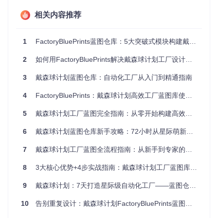
相关内容推荐
环境准备要求
操作系统：Windows 10/11 64位或Linux发行版
游戏版本：戴森球计划 v0.9.27.11819 及以上
1
FactoryBluePrints蓝图仓库：5大突破式模块构建戴森球计划高效工厂系统
存储空间：至少200MB可用空间
仓库获取流程
2
如何用FactoryBluePrints解决戴森球计划工厂设计难题：解锁3个效率倍增技巧
安装Git工具
3
戴森球计划蓝图仓库：自动化工厂从入门到精通指南
从Git官网下载对应系统版本，完成基础配置后验证安装：
4
FactoryBluePrints：戴森球计划高效工厂蓝图库使用指南
git --version  
# 应显示git version 2.30.0及以上
5
戴森球计划工厂蓝图完全指南：从零开始构建高效星际工厂
克隆蓝图仓库
6
戴森球计划蓝图仓库新手攻略：72小时从星际萌新到工厂大亨
在终端中执行以下命令，将仓库下载至本地：
7
戴森球计划工厂蓝图全流程指南：从新手到专家的进阶路径
git 
clone
8
3大核心优势+4步实战指南：戴森球计划工厂蓝图库让你轻松构建星际工厂
建议存放路径：
Documents/Dyson Sphere Program/B
9
戴森球计划：7天打造星际级自动化工厂——蓝图仓库终极探索指南
lueprints
10
告别重复设计：戴森球计划FactoryBluePrints蓝图仓库的创新应用指南
目录结构解析
核心目录功能说明：