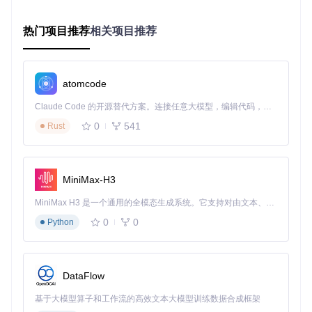
基础材料_Basic-Materials
：包含各类资源精炼模板
热门项目推荐
相关项目推荐
发电小太阳_Sun-Power
：高效能源解决方案
建筑超市_Supermarket
：全建筑生产系统
分布式_Distributed
：跨星球生产布局
atomcode
实战部署：自动化工厂的构建流程
Claude Code 的开源替代方案。连接任意大模型，编辑代码，运行命令，自动验证 — 全自动执行。用 Rust 构建，极致性能。 ｜ An open-source alternative to Claude Code. Connect any LLM, edit code, run commands, and verify changes — autonomously. Built in Rust for speed. Get Started
1. 能源系统部署
0
541
Rust
推荐方案
：8层小太阳阵列（
发电小太阳_Sun-Power/8层小
太阳.txt
）
MiniMax-H3
占地面积：直径64格圆形区域
能源输出：约4.8GW稳定电力
MiniMax H3 是一个通用的全模态生成系统。它支持对由文本、图像、视频和音频组成的多模态上下文进行统一理解，并能生成分辨率高达 2K、时长可达 15 秒的带原生立体声音频的视频。得益于面向任务泛化的系统设计，H3 在预训练阶段就已具备广泛的多模态上下文理解与生成能力，能够出色地执行复杂的多模态指令。
部署要点：
0
0
Python
放置在赤道区域获得最大日照效率
周围预留10格缓冲带避免建筑遮挡
配套部署2个蓄电器阵列应对负荷波动
2. 基础材料生产
DataFlow
按以下顺序部署核心材料生产线：
基于大模型算子和工作流的高效文本大模型训练数据合成框架
金属精炼模块
（
基础材料_Basic-Materials/22680全球