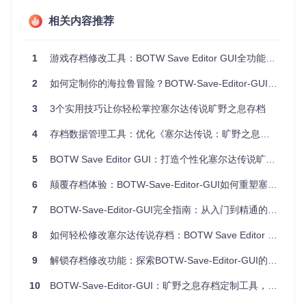
箭矢批量补充
：一次性添加多种箭矢类型，战斗准备更充分
可视化操作界面
相关内容推荐
工具采用层级分明的菜单设计，支持手柄方向键导航，所有功
能一目了然。左侧为物品列表，右侧为属性编辑区，中间区域
1
游戏存档修改工具：BOTW Save Editor GUI全功能解析与安全操作指南
实时显示修改效果，让操作过程清晰可控。
2
如何定制你的海拉鲁冒险？BOTW-Save-Editor-GUI让游戏体验升维
BOTW Save Editor GUI 武器编辑界面.jpg)
图：BOTW Save
Editor GUI 武器属性编辑界面，展示武器列表与数量调整功能
3
3个实用技巧让你轻松掌控塞尔达传说旷野之息存档
场景应用：三大典型使用案例
4
存档数据管理工具：优化《塞尔达传说：旷野之息》游戏体验的解决方案
场景一：新手开荒助力
5
BOTW Save Editor GUI：打造个性化塞尔达传说旷野之息存档体验
适用人群
：刚接触游戏的新玩家
6
颠覆存档体验：BOTW-Save-Editor-GUI如何重塑塞尔达传说冒险
操作目标
：初始资金与基础武器强化
解决方案
：通过工具将初始金币调整为 10000，同时为初始武
7
BOTW-Save-Editor-GUI完全指南：从入门到精通的7个实用技巧
器设置 999 耐久度，避免频繁更换武器的烦恼，专注于探索海
拉鲁世界。
8
如何轻松修改塞尔达传说存档：BOTW Save Editor GUI完全指南
场景二：BOSS 战专项准备
9
解锁存档修改功能：探索BOTW-Save-Editor-GUI的游戏体验增强价值
适用人群
：挑战高难度BOSS的玩家
操作目标
：强化战斗资源
10
BOTW-Save-Editor-GUI：旷野之息存档定制工具，释放游戏探索自由度
解决方案
：批量添加 999 支古代箭矢，将盾牌防御值提升至最