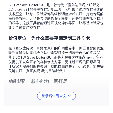
BOTW Save Editor GUI 是一款专为《塞尔达传说：旷野之
息》玩家设计的开源存档定制工具，它打破了传统存档修改的
技术壁垒，让每一位玩家都能轻松调整游戏资源，打造专属的
海拉鲁冒险。无论是希望解除资金限制，还是想拥有永不损坏
的武器，这款工具都能通过可视化操作界面，让零基础玩家也
能安全修改游戏存档。
价值定位：为什么需要存档定制工具？🛠️
在《塞尔达传说：旷野之息》的广阔世界中，你是否曾因资源
匮乏而错失探索机会？是否希望打造一把属于自己的终极武
器？BOTW Save Editor GUI 正是为解决这些痛点而生。它不
仅提供了安全可靠的存档修改方案，更通过直观的图形界面，
让玩家无需任何编程知识，就能自由调整金币、武器、箭矢等
关键资源，真正实现"我的冒险我做主"。
功能矩阵：核心能力一网打尽
资源自由调整系统
登录后查看全文
金币无上限
：告别刷钱烦恼，自定义 Rupees 数量，轻松解
锁所有商店物品
武器无限耐久
：修复损坏武器，设置超高耐久度，让大师剑
永不折断