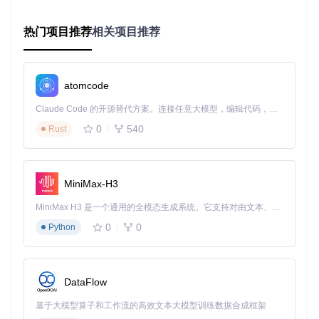
大，同时为武器添加"暴击提升"修饰词，大幅提高战斗效率。
BOTW Save Editor GUI 修饰词选择界面.jpg)
图：BOTW Sav
热门项目推荐
相关项目推荐
e Editor GUI 武器修饰词选择界面，支持暴击提升等高级属性
设置
场景三：收集要素解锁
atomcode
适用人群
：追求全收集的 completionist
Claude Code 的开源替代方案。连接任意大模型，编辑代码，运行命令，自动验证 — 全自动执行。用 Rust 构建，极致性能。 ｜ An open-source alternative to Claude Code. Connect any LLM, edit code, run commands, and verify changes — autonomously. Built in Rust for speed. Get Started
操作目标
：快速集齐稀有装备
解决方案
：通过物品数量调整功能，直接获取难以收集的稀有
0
540
Rust
武器，节省数百小时的刷怪时间，专注于享受游戏剧情。
技术解析：安全稳定的底层架构
MiniMax-H3
架构优势
MiniMax H3 是一个通用的全模态生成系统。它支持对由文本、图像、视频和音频组成的多模态上下文进行统一理解，并能生成分辨率高达 2K、时长可达 15 秒的带原生立体声音频的视频。得益于面向任务泛化的系统设计，H3 在预训练阶段就已具备广泛的多模态上下文理解与生成能力，能够出色地执行复杂的多模态指令。
BOTW Save Editor GUI 基于 LibNX 框架开发，采用分层设计
0
0
Python
理念，将存档解析、数据处理与界面渲染完全分离。这种架构
不仅确保了修改过程的稳定性，还能有效防止误操作导致的存
档损坏。工具内置的校验机制会自动检测存档完整性，为用户
数据安全提供双重保障。
DataFlow
新手友好度评估
操作难度
基于大模型算子和工作流的高效文本大模型训练数据合成框架
：★☆☆☆☆（纯图形界面，无需命令行操作）