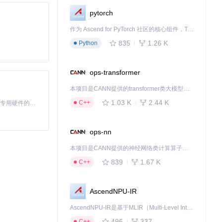
pytorch
作为 Ascend for PyTorch 社区的核心组件，TorchNPU 是昇腾专为 PyTorch 打造的深度学习适配插件，使 PyTorch 框架能够直接调用昇腾 NPU，为开发者提供昇腾 AI 处理器的超强算力。
835
1.26 K
Python
ops-transformer
本项目是CANN提供的transformer类大模型算子库，实现网络在NPU上加速计算。
1.03 K
2.44 K
C++
基于Python的Xiaozhi AI，适用于想要完整Xiaozhi体验而无需拥有专用硬件的用户。
ops-nn
本项目是CANN提供的神经网络类计算算子库，实现网络在NPU上加速计算。
839
1.67 K
C++
AscendNPU-IR
AscendNPU-IR是基于MLIR（Multi-Level Intermediate Representation）构建的，面向昇腾亲和算子编译时使用的中间表示，提供昇腾完备表达能力，通过编译优化提升昇腾AI处理器计算效率，支持通过生态框架使能昇腾AI处理器与深度调优
496
337
C++