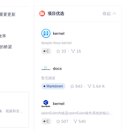
项目优选
收起
的重要更新
kernel
化效率
n MIP官网
，探索
deepin linux kernel
件的桥梁
33
16
C
docs
下载源代码
暂无描述
843
5.64 K
Markdown
kernel
MiniMax H3 是一个通用的全模态生成系统。它支持对由文本、图像、视频和音频组成的多模态上下文进行统一理解，并能生成分辨率高达 2K、时长可达 15 秒的带原生立体声音频的视频。得益于面向任务泛化的系统设计，H3 在预训练阶段就已具备广泛的多模态上下文理解与生成能力，能够出色地执行复杂的多模态指令。
openEuler内核是openEuler操作系统的核心，既是系统性能与稳定性的基石，也是连接处理器、设备与服务的桥梁。
507
540
C