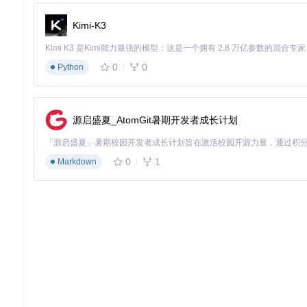
Kimi-K3
0
0
Python
源启盛夏_AtomGit暑期开发者成长计划
0
1
Markdown