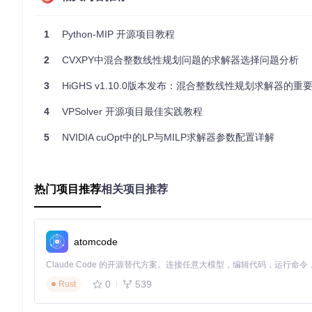
高层次建模
：操作符重载使得在Python中编写线性表达式变
1
Python-MIP 开源项目教程
全面功能支持
：包括割平面生成、惰性约束、MIPStart和解
高性能
：直接调用本地求解器库，兼容Pypy即时编译器，性能显
2
CVXPY中混合整数线性规划问题的求解器选择问题分析
多求解器支持
：深度集成CBC和Gurobi求解器，用户只需
现代Python 3
：完全使用现代的类型化Python 3编写，要求Pyt
3
HiGHS v1.10.0版本发布：混合整数线性规划求解器的重
通过Python MIP，您可以轻松构建和求解复杂的混合整数
4
VPSolver 开源项目最佳实践教程
更多示例和文档，开始您的优化之旅吧！
5
NVIDIA cuOpt中的LP与MILP求解器参数配置详解
python-mip
Python-MIP: collection of Python tools for the modeling and
热门项目推荐
相关项目推荐
项目地址：
https://gitcode.com/gh_mirrors/py/python-mip
atomcode
0
539
Rust