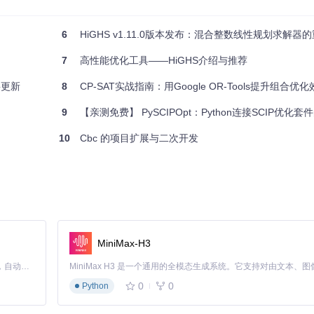
得非常简单，类似于高级建模语言。
6
HiGHS v1.11.0版本发布：混合整数线性规划求解器
池等高级求解器功能。
著优于传统Python接口。
7
高性能优化工具——HiGHS介绍与推荐
编写一次代码，即可在不同求解器间无缝切换。
hon 3.8或更新版本。
要更新
8
CP-SAT实战指南：用Google OR-Tools提升组合优
线性规划问题，无论是学术研究还是工业应用，都能从中受益。立即访问
Pytho
9
【亲测免费】 PySCIPOpt：Python连接SCIP优化套
10
Cbc 的项目扩展与二次开发
 solution of Mixed-Integer Linear programs
MiniMax-H3
Claude Code 的开源替代方案。连接任意大模型，编辑代码，运行命令，自动验证 — 全自动执行。用 Rust 构建，极致性能。 ｜ An open-source alternative to Claude Code. Connect any LLM, edit code, run commands, and verify changes — autonomously. Built in Rust for speed. Get Started
0
0
Python