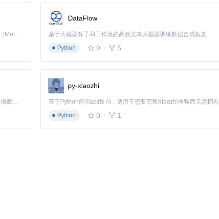
DataFlow
Kimi K3 是Kimi能力最强的模型：这是一个拥有 2.8 万亿参数的混合专家（MoE）模型，具备原生视觉理解能力，并支持 100 万 token 的上下文窗口。
基于大模型算子和工作流的高效文本大模型训练数据合成框架
0
5
Python
py-xiaozhi
「源启盛夏」暑期校园开发者成长计划旨在激活校园开源力量，通过积分激励、认证扶持、资源倾斜等形式，引导高校组织和开发者完成「入驻 — 建项目 — 做贡献 — 获认证 — 得资源」的完整闭环。无论你是想带领社团入驻平台的组织者，还是希望用代码贡献证明自己的开发者，都能在这里找到属于你的成长路径。
0
1
Python