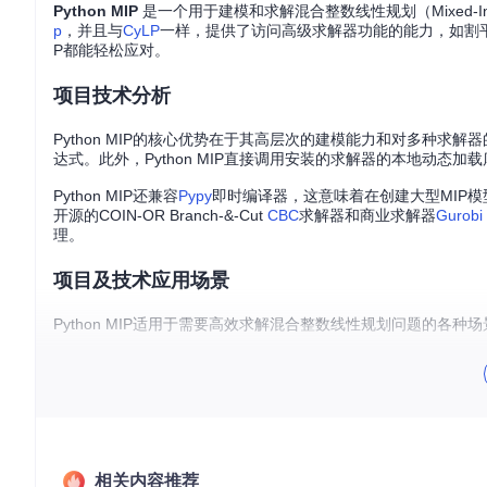
Python MIP
是一个用于建模和求解混合整数线性规划（Mixed-Intege
p
，并且与
CyLP
一样，提供了访问高级求解器功能的能力，如割平面生成、
P都能轻松应对。
项目技术分析
Python MIP的核心优势在于其高层次的建模能力和对多种求
达式。此外，Python MIP直接调用安装的求解器的本地动态加载
Python MIP还兼容
Pypy
即时编译器，这意味着在创建大型MIP模型时，
开源的COIN-OR Branch-&-Cut
CBC
求解器和商业求解器
Gurobi
理。
项目及技术应用场景
Python MIP适用于需要高效求解混合整数线性规划问题的各种
供应链优化
：通过优化库存、运输和生产计划，降低成本并提
生产调度
：在有限资源下，优化生产任务的分配和调度，最大
金融投资组合优化
：通过线性规划模型，优化投资组合的风险
能源管理
：优化能源分配和使用，降低能源消耗和成本。
项目特点
相关内容推荐