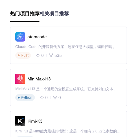
保数据可访问。
热门项目推荐
相关项目推荐
风险评估
：此方法适用于主要版本升级场景，可能导致少量格
式调整，但能确保数据完整性。
⚠️ 重要提示：版本降级仅作为临时解决方案，长期应保持使用
atomcode
最新版本以获得安全更新。
Claude Code 的开源替代方案。连接任意大模型，编辑代码，运行命令，自动验证 — 全自动执行。用 Rust 构建，极致性能。 ｜ An open-source alternative to Claude Code. Connect any LLM, edit code, run commands, and verify changes — autonomously. Built in Rust for speed. Get Started
2.2 数据损坏恢复方案
0
535
Rust
症状识别
：应用频繁崩溃，特定页面无法打开，或出现"数据
读取错误"提示。
根本原因
：数据库文件因异常关闭、存储介质问题或软件错误
MiniMax-H3
导致结构损坏。
MiniMax H3 是一个通用的全模态生成系统。它支持对由文本、图像、视频和音频组成的多模态上下文进行统一理解，并能生成分辨率高达 2K、时长可达 15 秒的带原生立体声音频的视频。得益于面向任务泛化的系统设计，H3 在预训练阶段就已具备广泛的多模态上下文理解与生成能力，能够出色地执行复杂的多模态指令。
实施步骤
：
0
0
Python
运行数据库修复工具：
clojure -M:scripts db-fix
选择受损的图谱目录进行扫描
确认修复选项，等待工具完成修复
启动Logseq验证数据可用性
Kimi-K3
验证方法
：尝试访问之前无法打开的页面，运行全文搜索检查
Kimi K3 是Kimi能力最强的模型：这是一个拥有 2.8 万亿参数的混合专家（MoE）模型，具备原生视觉理解能力，并支持 100 万 token 的上下文窗口。
数据完整性。