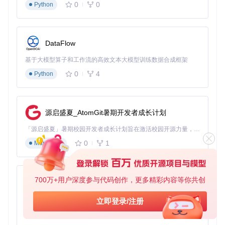
0
0
Python
风险评估
：修复过程可能导致少量损坏数据丢失，建议先备份
再执行修复操作。
2.3 索引重建解决搜索异常
DataFlow
症状识别
：搜索结果不完整或显示过时内容，标签和引用功能
基于大模型算子和工作流的高效文本大模型训练数据合成框架
异常。
0
4
Python
根本原因
：索引文件损坏或未随数据更新，导致搜索功能无法
正常工作。
实施步骤
：
源启盛夏_AtomGit暑期开发者成长计划
关闭Logseq应用
「源启盛夏」暑期校园开发者成长计划旨在激活校园开源力量，通过积分激励、认证扶持、资源倾斜等形式，引导高校组织和开发者完成「入驻 — 建项目 — 做贡献 — 获认证 — 得资源」的完整闭环。无论你是想带领社团入驻平台的组织者，还是希望用代码贡献证明自己的开发者，都能在这里找到属于你的成长路径。
定位图谱目录下的
.index
文件夹
0
1
Markdown
删除该文件夹内所有文件
重新启动Logseq，系统将自动重建索引
验证方法
：搜索多个关键词，检查结果是否完整准确；验证标
700万+用户深度参与代码创作，更多精彩内容等你共创
py-xiaozhi
签云和引用功能是否恢复正常。
基于Python的Xiaozhi AI，适用于想要完整Xiaozhi体验而无需拥有专用硬件的用户。
风险评估
：索引重建不会影响原始数据，仅需消耗一定时间，
立即登录/注册
适合所有搜索异常场景。
0
1
Python