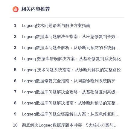
存储空间不足或文件系统错误
第三方插件数据冲突
相关内容推荐
Logseq主界面展示，左侧为知识块结构，右侧为关联图谱视
1
Logseq技术问题诊断与解决方案指南
图
2
Logseq数据库问题解决全指南：从应急修复到长效维护 | Logseq
二、解决方案：系统化修复流程
3
Logseq数据库问题全解析：从诊断到预防的系统解决方案
2.1 数据库版本不匹配修复
4
Logseq 数据库错误解决方案：从基础修复到系统优化
症状识别
：启动时显示"数据库版本不兼容"错误提示，应用无
法正常加载。
5
Logseq 技术问题系统指南：从诊断到解决的完整路径
根本原因
：新版本Logseq引入了数据结构变更，而旧版本数
6
Logseq数据修复完全指南：从问题诊断到系统防护
据格式未同步更新。
7
Logseq数据库问题解决全攻略：从基础修复到高级诊断
实施步骤
：
8
Logseq数据库问题解决指南：从诊断到预防的完整路径
备份数据目录，确保原始数据安全
安装与当前数据库兼容的Logseq版本
9
Logseq数据库问题全链路解决方案：从应急修复到架构优化
导出数据为Markdown格式
升级到最新版本并重新导入数据
10
彻底解决Logseq数据库版本冲突：5大核心方案与预防体系构建
验证方法
：检查所有页面和块是否完整显示，测试搜索功能确