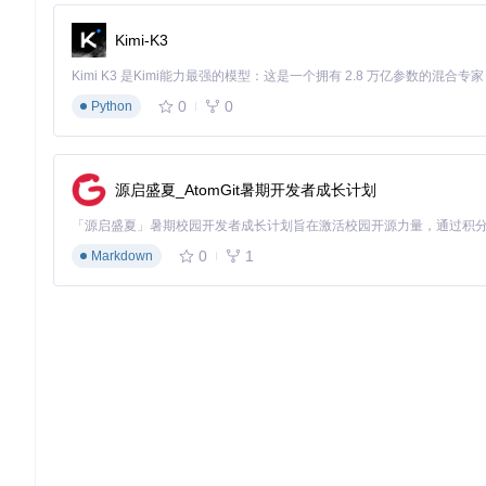
Kimi-K3
0
0
Python
源启盛夏_AtomGit暑期开发者成长计划
0
1
Markdown