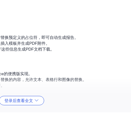
需替换预定义的占位符，即可自动生成报告。
插入模板并生成PDF附件。
于这些信息生成PDF文档下载。
ffice的便携版实现。
要替换的内容，允许文本、表格行和图像的替换。
行。
到PDF、HTML到DOCX、HTML到PDF等。
登录后查看全文
自由使用和定制。
rt-From-DocX-HTML-To-PDF-Converter
绝对值得尝试。为了项目的
PdfConverter”进行安装，或者访问项目仓库了解更多信息。让我们一起