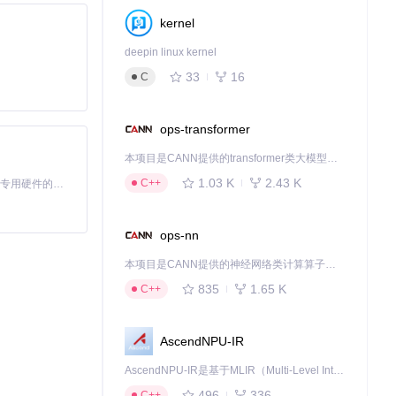
kernel
deepin linux kernel
33
16
C
ops-transformer
本项目是CANN提供的transformer类大模型算子库，实现网络在NPU上加速计算。
1.03 K
2.43 K
C++
基于Python的Xiaozhi AI，适用于想要完整Xiaozhi体验而无需拥有专用硬件的用户。
ops-nn
本项目是CANN提供的神经网络类计算算子库，实现网络在NPU上加速计算。
835
1.65 K
C++
AscendNPU-IR
AscendNPU-IR是基于MLIR（Multi-Level Intermediate Representation）构建的，面向昇腾亲和算子编译时使用的中间表示，提供昇腾完备表达能力，通过编译优化提升昇腾AI处理器计算效率，支持通过生态框架使能昇腾AI处理器与深度调优
496
336
C++