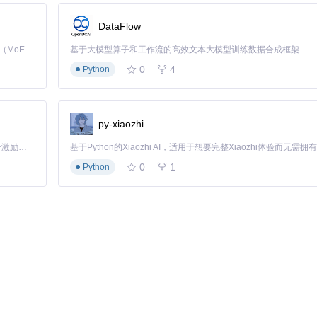
DataFlow
Kimi K3 是Kimi能力最强的模型：这是一个拥有 2.8 万亿参数的混合专家（MoE）模型，具备原生视觉理解能力，并支持 100 万 token 的上下文窗口。
基于大模型算子和工作流的高效文本大模型训练数据合成框架
0
4
Python
py-xiaozhi
「源启盛夏」暑期校园开发者成长计划旨在激活校园开源力量，通过积分激励、认证扶持、资源倾斜等形式，引导高校组织和开发者完成「入驻 — 建项目 — 做贡献 — 获认证 — 得资源」的完整闭环。无论你是想带领社团入驻平台的组织者，还是希望用代码贡献证明自己的开发者，都能在这里找到属于你的成长路径。
0
1
Python