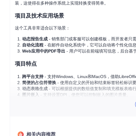
装，这使得在多种操作系统上实现转换变得简单。
项目及技术应用场景
这个工具非常适合以下场景：
动态报告生成
- 销售部门或客服可以创建模板，而开发者只
自动化流程
- 在邮件自动化系统中，它可以自动将个性化信息
Web应用中的PDF导出
- 用户可以在前端填写信息，后台基
项目特点
跨平台支持
- 支持Windows、Linux和MacOS，借助LibreO
简便的占位符替换
- 使用自定义的开始和结束标签轻松标识
动态表格生成
- 可以根据提供的数组值复制和填充模板表格
图片嵌入
- 支持设置DPI，使您可以控制嵌入的图片质量。
多格式转换
- 包括DOCX到DOCX、HTML到HTML、DOCX
开源且免费
- 遵循MIT许可证，无持续付费压力，开发者可
如果你正在寻找一个简单易用且灵活的文档转换解决方案，
Repo
虑捐赠以支持作者的工作。直接从NuGet包管理器搜索“DocXTo
文档处理变得更简单！
相关内容推荐