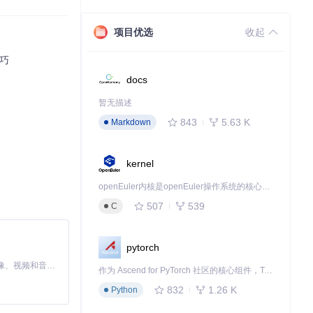
项目优选
收起
技巧
docs
暂无描述
843
5.63 K
Markdown
kernel
openEuler内核是openEuler操作系统的核心，既是系统性能与稳定性的基石，也是连接处理器、设备与服务的桥梁。
507
539
C
pytorch
MiniMax H3 是一个通用的全模态生成系统。它支持对由文本、图像、视频和音频组成的多模态上下文进行统一理解，并能生成分辨率高达 2K、时长可达 15 秒的带原生立体声音频的视频。得益于面向任务泛化的系统设计，H3 在预训练阶段就已具备广泛的多模态上下文理解与生成能力，能够出色地执行复杂的多模态指令。
作为 Ascend for PyTorch 社区的核心组件，TorchNPU 是昇腾专为 PyTorch 打造的深度学习适配插件，使 PyTorch 框架能够直接调用昇腾 NPU，为开发者提供昇腾 AI 处理器的超强算力。
832
1.26 K
Python