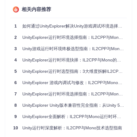
评估维
IL2CPP运行时
Mono运行时
相关内容推荐
度
执行性
★★★★★ (原生机器
★★★☆☆ (JIT即时
能
码执行)
编译)
1
如何通过UnityExplorer解决Unity游戏调试环境选择难题
调试便
★★☆☆☆ (需特殊反
★★★★★ (成熟调试
2
UnityExplorer运行时环境选择指南：IL2CPP与Mono决策手册
捷性
射处理)
工具链支持)
3
Unity游戏运行时环境终极选型指南：IL2CPP与Mono深度对比及决策框架
代码保
★★★★☆ (编译为C
★★☆☆☆ (中间代码
护
++代码)
易反编译)
4
UnityExplorer运行时环境抉择：IL2CPP与Mono的技术取舍
包体大
★★★★☆ (剔除未使
★★★☆☆ (完整运行
小
用代码)
时依赖)
5
UnityExplorer运行时选型指南：3大维度拆解IL2CPP与Mono技术抉择
平台兼
★★★★☆ (iOS等平
★★★☆☆ (部分平台
6
UnityExplorer 游戏内调试与修改：IL2CPP与Mono运行时环境选择指南
容性
台强制要求)
支持受限)
7
UnityExplorer运行时环境选择指南：IL2CPP与Mono调试工具全解析
UnityExplorer针对两种运行时环境提供了专门的适配方案：在
IL2CPP环境中，通过
Il2CppHelper
类处理类型系统差异；而
8
UnityExplorer Unity版本兼容性完全指南：从Unity 5.2到2021+的完整支持方案
在Mono环境下，则利用
MonoHelper
实现更灵活的反射操作，
确保在不同环境下都能提供一致的调试体验。
9
UnityExplorer全面解析：IL2CPP与Mono运行时环境选择指南
制定场景化选择策略：匹配项目需求与运行时特
10
Unity运行时深度解析：IL2CPP与Mono技术选型指南
性