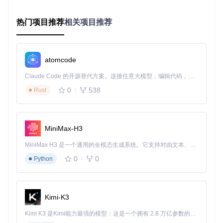
评估性能需求：从帧率到内存占用的全面考量
热门项目推荐
相关项目推荐
移动端项目通常面临严格的性能约束。以某款3D跑酷游戏为
例，在IL2CPP环境下，其平均帧率比Mono环境提升约15-2
0%，内存占用减少12%。这是因为IL2CPP将C#代码编译为原
生机器码，避免了Mono的JIT编译开销。如果你正在开发需要
atomcode
在低端Android设备上稳定60帧的游戏，IL2CPP是更优选择。
Claude Code 的开源替代方案。连接任意大模型，编辑代码，运行命令，自动验证 — 全自动执行。用 Rust 构建，极致性能。 ｜ An open-source alternative to Claude Code. Connect any LLM, edit code, run commands, and verify changes — autonomously. Built in Rust for speed. Get Started
分析开发流程：平衡迭代速度与调试效率
0
538
Rust
独立开发者在制作原型时，更需要快速迭代和即时调试。Mon
o环境支持热重载和实时代码修改，配合UnityExplorer的即时
属性编辑功能，能将调试周期缩短40%。某休闲游戏团队反
馈，使用Mono+UnityExplorer组合后，每周能多完成2-3个功
MiniMax-H3
能迭代。
MiniMax H3 是一个通用的全模态生成系统。它支持对由文本、图像、视频和音频组成的多模态上下文进行统一理解，并能生成分辨率高达 2K、时长可达 15 秒的带原生立体声音频的视频。得益于面向任务泛化的系统设计，H3 在预训练阶段就已具备广泛的多模态上下文理解与生成能力，能够出色地执行复杂的多模态指令。
考量发布平台：遵循平台限制与优化建议
0
0
Python
Apple App Store从2018年起要求所有新提交的应用必须使用I
L2CPP编译。如果你正在开发iOS游戏，UnityExplorer的BepI
nEx IL2CPP加载器配置能帮你快速适配这一要求。而对于PC
平台的独立游戏，Mono环境的开发效率优势则更为明显。
Kimi-K3
Unity调试工具界面
Kimi K3 是Kimi能力最强的模型：这是一个拥有 2.8 万亿参数的混合专家（MoE）模型，具备原生视觉理解能力，并支持 100 万 token 的上下文窗口。