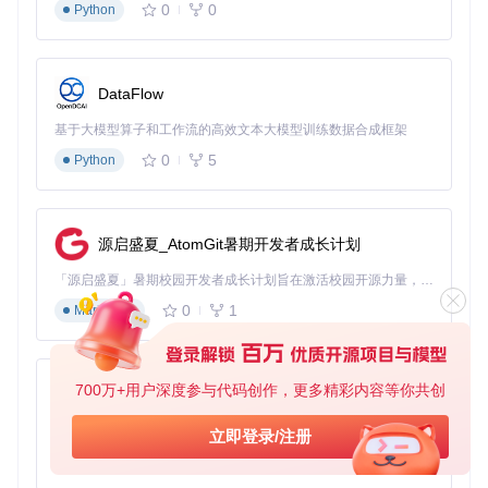
0
0
Python
实施实践应用策略：从配置到调试的全流程优化
配置加载器环境：根据运行时选择最佳方案
DataFlow
UnityExplorer提供多种加载器配置方案：
基于大模型算子和工作流的高效文本大模型训练数据合成框架
IL2CPP环境
：推荐使用BepInEx IL2CPP加载器，配置路径
为
lib/net472/BepInEx.IL2CPP.dll
0
5
Python
Mono环境
：可选择BepInEx Mono或MelonLoader，对应
库文件位于
lib/net35/
目录
独立运行模式
：适合快速测试，配置文件在
src/Loader/S
源启盛夏_AtomGit暑期开发者成长计划
tandalone/
目录下
优化调试工作流：结合运行时特性使用工具功能
「源启盛夏」暑期校园开发者成长计划旨在激活校园开源力量，通过积分激励、认证扶持、资源倾斜等形式，引导高校组织和开发者完成「入驻 — 建项目 — 做贡献 — 获认证 — 得资源」的完整闭环。无论你是想带领社团入驻平台的组织者，还是希望用代码贡献证明自己的开发者，都能在这里找到属于你的成长路径。
在IL2CPP环境调试时，建议：
0
1
Markdown
使用UnityExplorer的类型搜索功能定位
Il2CppSystem
命
名空间下的类型
通过缓存对象面板查看托管对象与原生对象的映射关系
700万+用户深度参与代码创作，更多精彩内容等你共创
py-xiaozhi
避免在高频更新函数中执行复杂反射操作
基于Python的Xiaozhi AI，适用于想要完整Xiaozhi体验而无需拥有专用硬件的用户。
立即登录/注册
Mono环境下则可以：
0
1
Python
利用代码控制台实时执行Lambda表达式