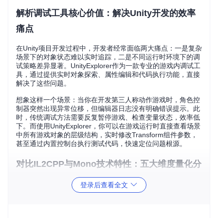
解析调试工具核心价值：解决Unity开发的效率
痛点
在Unity项目开发过程中，开发者经常面临两大痛点：一是复杂
场景下的对象状态难以实时追踪，二是不同运行时环境下的调
试策略差异显著。UnityExplorer作为一款专业的游戏内调试工
具，通过提供实时对象探索、属性编辑和代码执行功能，直接
解决了这些问题。
想象这样一个场景：当你在开发第三人称动作游戏时，角色控
制器突然出现异常位移，但编辑器日志没有明确错误提示。此
时，传统调试方法需要反复暂停游戏、检查变量状态，效率低
下。而使用UnityExplorer，你可以在游戏运行时直接查看场景
中所有游戏对象的层级结构，实时修改Transform组件参数，
甚至通过内置控制台执行测试代码，快速定位问题根源。
对比IL2CPP与Mono技术特性：五大维度量化分
析
登录后查看全文
选择合适的运行时环境是提升Unity项目性能的关键决策。以下
从五个核心维度对比IL2CPP与Mono的技术特性：