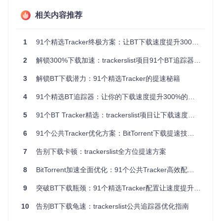
准备工作
：确保你已经安装了qBittorrent客户端，并且能够正
相关内容推荐
常打开。
核心步骤
：
1
91个精选Tracker终极方案：让BT下载速度提升300%的开源神器
打开qBittorrent，点击顶部菜单栏的“工具”，在下拉菜单中
2
解锁300%下载加速：trackerslist项目91个BT追踪器配置指南
选择“选项”。注意：不同版本的qBittorrent界面可能略有差
异，但大致位置相似。
3
解锁BT下载潜力：91个精选Tracker的提速秘籍
在弹出的“选项”窗口中，选择左侧的“BitTorrent”选项卡。
在右侧找到“自动添加以下tracker到新的torrents”选项，其
4
91个精选BT追踪器：让你的下载速度提升300%的终极配置指南
下方有一个文本框。
打开项目中的trackers_best.txt文件，复制其中的全部内
5
91个BT Tracker精选：trackerslist项目让下载速度提升300%的终极配置指南
容。
将复制的内容粘贴到上述文本框中，点击“确定”按钮保存
6
91个公共Tracker优化方案：BitTorrent下载提速技巧与网络适配指南
设置。
关闭qBittorrent客户端，然后重新打开，使配置生效。
7
告别下载卡顿：trackerslist全方位提速方案
验证方法
：添加一个新的下载任务，在任务的“Tracker”选项卡
8
BitTorrent加速全面优化：91个公共Tracker高效配置指南
中，查看是否显示有新添加的Tracker，并且状态为“工作中”。
9
突破BT下载瓶颈：91个精选Tracker配置让速度提升3倍的实战指南
Transmission优化方法
10
告别BT下载龟速：trackerslist公共追踪器优化指南
准备工作
：确保Transmission客户端已安装，并且了解基本的
操作方法。