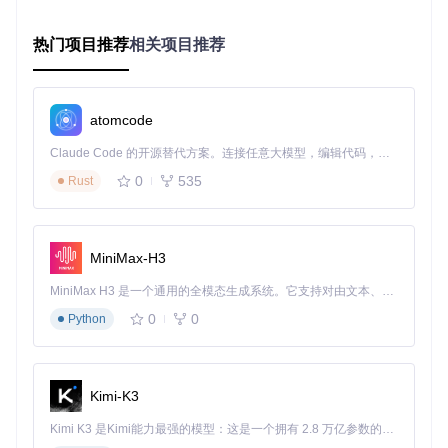
核心步骤
：
热门项目推荐
相关项目推荐
下载项目提供的第三方脚本。注意：要从官方可靠渠道获
取脚本，避免使用来源不明的脚本。
按照脚本的说明，运行脚本。通常需要在终端中执行相应
atomcode
的命令。
脚本会自动为现有所有下载任务添加最佳Tracker组合。
Claude Code 的开源替代方案。连接任意大模型，编辑代码，运行命令，自动验证 — 全自动执行。用 Rust 构建，极致性能。 ｜ An open-source alternative to Claude Code. Connect any LLM, edit code, run commands, and verify changes — autonomously. Built in Rust for speed. Get Started
验证方法
：查看下载任务的Tracker列表，确认新的Tracker已
0
535
Rust
添加并正常工作。
不同场景下的性能提升案例
MiniMax-H3
冷门资源下载
MiniMax H3 是一个通用的全模态生成系统。它支持对由文本、图像、视频和音频组成的多模态上下文进行统一理解，并能生成分辨率高达 2K、时长可达 15 秒的带原生立体声音频的视频。得益于面向任务泛化的系统设计，H3 在预训练阶段就已具备广泛的多模态上下文理解与生成能力，能够出色地执行复杂的多模态指令。
小明想要下载一部比较冷门的老电影，之前使用默认设置，下
0
0
Python
载速度只有10KB/s左右，几乎无法完成下载。使用trackerslist
项目的trackers_all.txt后，连接到的用户数量从原来的3个增加
到了20多个，下载速度提升到了150KB/s，很快就完成了下
载。
Kimi-K3
热门资源下载
Kimi K3 是Kimi能力最强的模型：这是一个拥有 2.8 万亿参数的混合专家（MoE）模型，具备原生视觉理解能力，并支持 100 万 token 的上下文窗口。
小李下载一个热门的软件安装包，原来的下载速度在500KB/s