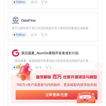
0
0
Python
左右。添加trackers_best.txt中的Tracker后，连接用户数从几
十个增加到了上百个，下载速度稳定在2MB/s左右，下载时间
大大缩短。
跨国下载
DataFlow
小王需要从国外服务器下载一个资源，由于网络原因，原来的
基于大模型算子和工作流的高效文本大模型训练数据合成框架
下载速度非常不稳定，时快时慢，平均在100KB/s左右。使用t
0
4
Python
rackers_all_udp.txt中的UDP协议Tracker后，连接稳定性提
高，下载速度稳定在800KB/s左右。
进阶实用场景技巧
源启盛夏_AtomGit暑期开发者成长计划
网络环境适配
「源启盛夏」暑期校园开发者成长计划旨在激活校园开源力量，通过积分激励、认证扶持、资源倾斜等形式，引导高校组织和开发者完成「入驻 — 建项目 — 做贡献 — 获认证 — 得资源」的完整闭环。无论你是想带领社团入驻平台的组织者，还是希望用代码贡献证明自己的开发者，都能在这里找到属于你的成长路径。
如果你是IPv4网络用户，建议优先使用trackers_best.txt，它
0
1
Markdown
精选了20个性能最佳的Tracker，能在保证效果的同时不过于
占用资源；如果你的网络是IPv6环境，或者经常遇到DNS解析
问题，trackers_best_ip.txt和trackers_all_ip.txt是更好的选
择，它们提供了IP地址格式的Tracker，能直接绕过DNS解
700万+用户深度参与代码创作，更多精彩内容等你共创
py-xiaozhi
析，提高连接效率。
基于Python的Xiaozhi AI，适用于想要完整Xiaozhi体验而无需拥有专用硬件的用户。
立即登录/注册
隐私保护
0
1
Python
对于注重隐私的用户，项目中的I2P协议Tracker是不错的选