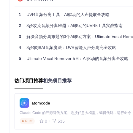
UVR不仅能分离人声和伴奏，还支持多种分离模式，包括：
1
UVR音频分离工具：AI驱动的人声提取全攻略
人声提取（Vocals Only）
纯伴奏提取（Instrumental Only）
2
3步攻克音频分离难题：AI驱动的UVR5工具实战指南
多轨分离（如鼓、贝斯、吉他等独立轨道）
3
解决音频分离难题的3个AI驱动方案：Ultimate Vocal Remover人
适用场景
：制作翻唱伴奏、音乐教学素材提取、音频修复等。
4
3步掌握AI音频魔法：UVR智能人声分离完全攻略
局限边界
：对于人声与乐器频率高度重叠的复杂音频（如歌剧、交响乐
2. 灵活的参数调节系统
5
Ultimate Vocal Remover 5.6：AI驱动的音频分离全攻略
UVR提供了丰富的参数调节选项，让用户可以根据不同音频特性
热门项目推荐
相关项目推荐
关键参数说明：

- 分段大小（Segment Size）：256-1024，数值越大处理越快但内存
- 重叠率（Overlap）：0-10，数值越高过渡越平滑但处理时间越长

atomcode
适用场景
：处理不同长度和类型的音频文件，平衡质量与性能。
0
535
局限边界
Rust
：参数调节存在边际效益，过度追求高参数可能导致处
3. 批处理与自动化能力