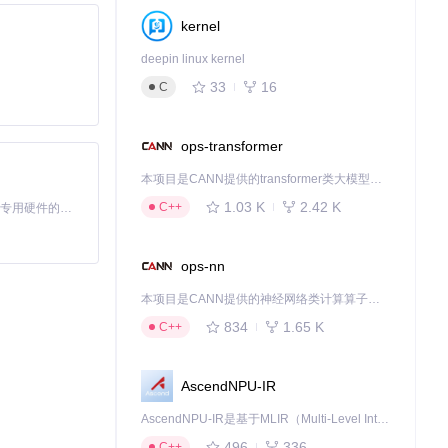
kernel
deepin linux kernel
33
16
C
ops-transformer
本项目是CANN提供的transformer类大模型算子库，实现网络在NPU上加速计算。
1.03 K
2.42 K
C++
基于Python的Xiaozhi AI，适用于想要完整Xiaozhi体验而无需拥有专用硬件的用户。
ops-nn
本项目是CANN提供的神经网络类计算算子库，实现网络在NPU上加速计算。
834
1.65 K
C++
AscendNPU-IR
AscendNPU-IR是基于MLIR（Multi-Level Intermediate Representation）构建的，面向昇腾亲和算子编译时使用的中间表示，提供昇腾完备表达能力，通过编译优化提升昇腾AI处理器计算效率，支持通过生态框架使能昇腾AI处理器与深度调优
496
336
C++