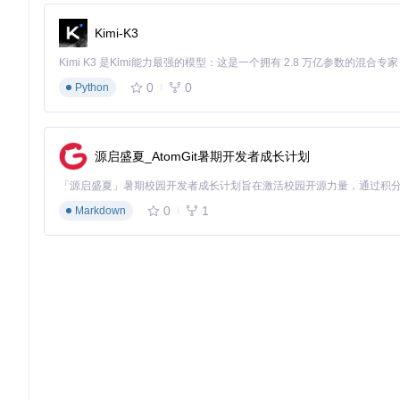
UVR支持批量处理多个文件，并可保存参数配置供后续使用，大
Kimi-K3
适用场景
：专辑处理、播客批量编辑、音乐库整理等需要处理大
局限边界
：批量处理对硬件资源要求较高，建议根据硬件配置合
0
0
Python
UVR v5.6主界面 - 标注了主要功能区域：输入输出选择区
源启盛夏_AtomGit暑期开发者成长计划
从入门到精通：UVR操作全流程
基础流程：3步实现音频分离
0
1
Markdown
第一步：环境准备与安装
UVR提供两种安装方式，满足不同用户需求：
方式一：快速安装（推荐新手）
访问项目仓库：
git clone https://gitcode.com/GitH
运行安装脚本：
bash install_packages.sh
启动应用：
python UVR.py
方式二：手动配置（适合高级用户）