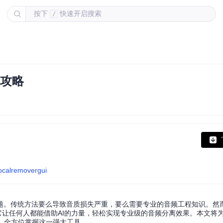
按下
快速开启搜索
/
全攻略
vocalremovergui
传统方法要么导致音质损失严重，要么需要专业的音频工程知识。然而，Ult
状——它让任何人都能借助AI的力量，轻松实现专业级的音频分离效果。本文将
，全方位掌握这一强大工具。