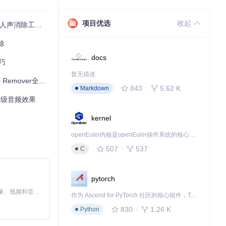
项目优选
收起
声消除工具全攻略
除
docs
巧
暂无描述
emover全攻略
843
5.62 K
Markdown
业级音频效果
kernel
openEuler内核是openEuler操作系统的核心，既是系统性能与稳定性的基石，也是连接处理器、设备与服务的桥梁。
507
537
C
pytorch
MiniMax H3 是一个通用的全模态生成系统。它支持对由文本、图像、视频和音频组成的多模态上下文进行统一理解，并能生成分辨率高达 2K、时长可达 15 秒的带原生立体声音频的视频。得益于面向任务泛化的系统设计，H3 在预训练阶段就已具备广泛的多模态上下文理解与生成能力，能够出色地执行复杂的多模态指令。
作为 Ascend for PyTorch 社区的核心组件，TorchNPU 是昇腾专为 PyTorch 打造的深度学习适配插件，使 PyTorch 框架能够直接调用昇腾 NPU，为开发者提供昇腾 AI 处理器的超强算力。
830
1.26 K
Python