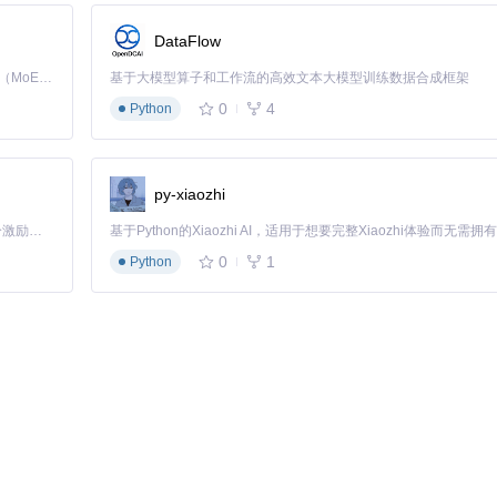
幅提高工作效率。
DataFlow
量文件的场景。
Kimi K3 是Kimi能力最强的模型：这是一个拥有 2.8 万亿参数的混合专家（MoE）模型，具备原生视觉理解能力，并支持 100 万 token 的上下文窗口。
基于大模型算子和工作流的高效文本大模型训练数据合成框架
理设置并发数量。
0
4
Python
（上）、处理方法配置区（中）、参数调节区（下）
py-xiaozhi
「源启盛夏」暑期校园开发者成长计划旨在激活校园开源力量，通过积分激励、认证扶持、资源倾斜等形式，引导高校组织和开发者完成「入驻 — 建项目 — 做贡献 — 获认证 — 得资源」的完整闭环。无论你是想带领社团入驻平台的组织者，还是希望用代码贡献证明自己的开发者，都能在这里找到属于你的成长路径。
0
1
Python
ub_Trending/ul/ultimatevocalremovergui