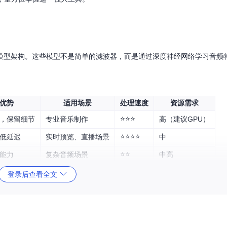
I模型架构。这些模型不是简单的滤波器，而是通过深度神经网络学习音频
优势
适用场景
处理速度
资源需求
⭐⭐⭐
，保留细节
专业音乐制作
高（建议GPU）
⭐⭐⭐⭐
低延迟
实时预览、直播场景
中
⭐⭐
能力
复杂音频场景
中高
登录后查看全文
理时间和硬件条件。对于大多数流行音乐，MDX-Net通常能提供最佳的