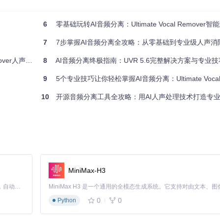
6
零基础玩转AI音频分离：Ultimate Vocal Remover智能人
7
7步掌握AI音频分离全攻略：从零基础到专业级人声消
声消除实战指南
8
AI音频分离终极指南：UVR 5.6完整解决方案与专业技
9
5个专业技巧让你轻松掌握AI音频分离：Ultimate Vocal R
），分离效果可能出现 artifacts（音频伪影）。
10
开源音频分离工具全攻略：用AI人声处理技术打造专
优化处理效果：
占用越高

MiniMax-H3
Claude Code 的开源替代方案。连接任意大模型，编辑代码，运行命令，自动验证 — 全自动执行。用 Rust 构建，极致性能。 ｜ An open-source alternative to Claude Code. Connect any LLM, edit code, run commands, and verify changes — autonomously. Built in Rust for speed. Get Started
0
0
理时间显著增加而效果提升有限。
Python