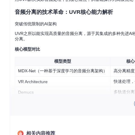
音频分离的技术革命：UVR核心能力解析
突破传统限制的AI架构
UVR之所以能实现高质量的音频分离，源于其集成的多种先进A
分离。
核心模型对比
模型类型
核心
MDX-Net（一种基于深度学习的音频分离架构）
高分离精度
快速处理，
VR Architecture
多轨道分离
Demucs
💡
专家提示
：没有绝对"最好"的模型，选择时需权衡音质需求、处
果。
核心功能三维解析
1. 多场景分离能力
相关内容推荐