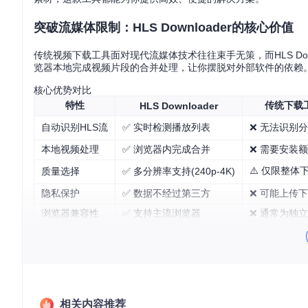
突破流媒体限制：HLS Downloader的核心价值
传统视频下载工具面对现代流媒体技术往往束手无策，而HLS Do
览器本地完成视频片段的合并处理，让你摆脱对外部软件的依赖
核心优势对比
特性
传统下载
HLS Downloader
自动识别HLS流
✅ 实时检测播放列表
❌ 无法识别
本地视频处理
✅ 浏览器内完成合并
❌ 需要安装
⚠️ 仅限整体
质量选择
✅ 多分辨率支持(240p-4K)
隐私保护
✅ 数据不经过第三方
❌ 可能上传
浏览器兼容性
✅ 支持主流浏览器
❌ 通常为独
技术原理简析
点击展开：HLS流媒体下载原理
优化下载体验：从安装到使用的完整指南
三步完成媒体捕获
相关内容推荐