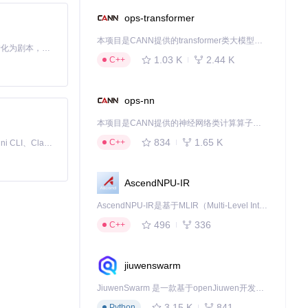
ops-transformer
本项目是CANN提供的transformer类大模型算子库，实现网络在NPU上加速计算。
Toonflow 是一款 AI 短剧漫剧工具，能够利用 AI 技术将小说自动转化为剧本，并结合 AI 生成的图片和视频，实现高效的短剧创作。借助 Toonflow，可以轻松完成从文字到影像的全流程，让短剧制作变得更加智能与便捷。
1.03 K
2.44 K
C++
ops-nn
本项目是CANN提供的神经网络类计算算子库，实现网络在NPU上加速计算。
间。
834
1.65 K
C++
免费、本地、开源的 24/7 全天候 Cowork 应用，以及适用于 Gemini CLI、Claude Code、Codex、OpenCode、Qwen Code、Goose CLI、Auggie 等的 OpenClaw | 🌟 喜欢就点star吧
AscendNPU-IR
AscendNPU-IR是基于MLIR（Multi-Level Intermediate Representation）构建的，面向昇腾亲和算子编译时使用的中间表示，提供昇腾完备表达能力，通过编译优化提升昇腾AI处理器计算效率，支持通过生态框架使能昇腾AI处理器与深度调优
496
336
C++
jiuwenswarm
JiuwenSwarm 是一款基于openJiuwen开发的智能AI Agent，它能够将大语言模型的强大能力，通过你日常使用的各类通讯应用，直接延伸至你的指尖。
3.15 K
841
Python