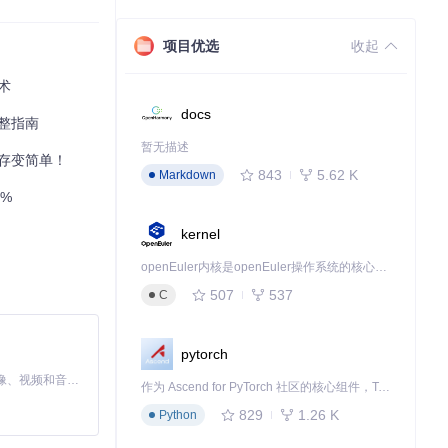
项目优选
收起
技术
docs
完整指南
暂无描述
保存变简单！
843
5.62 K
Markdown
%
kernel
openEuler内核是openEuler操作系统的核心，既是系统性能与稳定性的基石，也是连接处理器、设备与服务的桥梁。
507
537
C
pytorch
MiniMax H3 是一个通用的全模态生成系统。它支持对由文本、图像、视频和音频组成的多模态上下文进行统一理解，并能生成分辨率高达 2K、时长可达 15 秒的带原生立体声音频的视频。得益于面向任务泛化的系统设计，H3 在预训练阶段就已具备广泛的多模态上下文理解与生成能力，能够出色地执行复杂的多模态指令。
作为 Ascend for PyTorch 社区的核心组件，TorchNPU 是昇腾专为 PyTorch 打造的深度学习适配插件，使 PyTorch 框架能够直接调用昇腾 NPU，为开发者提供昇腾 AI 处理器的超强算力。
点击"Selec
829
1.26 K
Python