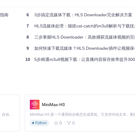
用指南
6
3步搞定流媒体下载：HLS Downloader完全解决方案
88+、Firefox 85+或Edge 88+以上。
7
HLS流媒体处理：猫抓cat-catch的m3u8解析与下载
8
三步掌握HLS Downloader：高效捕获流媒体视频的
9
如何快速下载流媒体？HLS Downloader插件让视频
10
5步精通m3u8视频下载：让直播内容留存效率提升300
后加载生成的
dist
文件夹。
后台嗅探HLS流信息。点击浏览器工具栏中的插件图标，进入Sniffer界面：
MiniMax-H3
Claude Code 的开源替代方案。连接任意大模型，编辑代码，运行命令，自动验证 — 全自动执行。用 Rust 构建，极致性能。 ｜ An open-source alternative to Claude Code. Connect any LLM, edit code, run commands, and verify changes — autonomously. Built in Rust for speed. Get Started
列表项包含标题、URL和捕获时间。使用搜索框可以快速筛选内容，找到目标后
0
0
Python