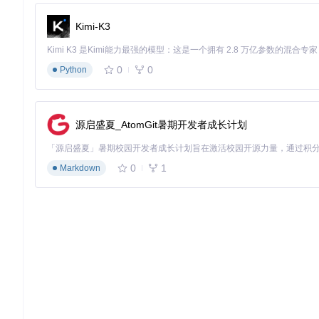
切换到Downloads模块，这里显示所有已添加的下载任务：
Kimi-K3
0
0
Python
下载过程中，你可以实时监控进度、速度和分辨率信息。下载完
五种场景化应用技巧
1. 在线课程保存
源启盛夏_AtomGit暑期开发者成长计划
对于需要反复观看的在线课程，使用HLS Downloader可以
2. 直播内容备份
0
1
Markdown
当你需要保存重要的直播内容时，可以在直播过程中启动HLS Dow
3. 多质量版本收藏
对于特别喜欢的视频内容，可以下载多个分辨率版本，高清版本
4. 批量内容下载
需要下载多个视频时，可以先将所有目标添加到下载队列，然后
5. 受限网络环境使用
在网络不稳定的环境下，可以先将视频下载到本地，避免观看过