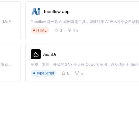
Toonflow-app
Kimi K3 是Kimi能力最强的模型：这是一个拥有 2.8 万亿参数的混合专家（MoE）模型，具备原生视觉理解能力，并支持 100 万 token 的上下文窗口。
0
16
HTML
成后，点击"Save"按钮将合并后的视频保存到本地。
AionUi
将视频保存到本地，方便离线学习。建议选择720p分辨率以平衡质量和存储空
「源启盛夏」暑期校园开发者成长计划旨在激活校园开源力量，通过积分激励、认证扶持、资源倾斜等形式，引导高校组织和开发者完成「入驻 — 建项目 — 做贡献 — 获认证 — 得资源」的完整闭环。无论你是想带领社团入驻平台的组织者，还是希望用代码贡献证明自己的开发者，都能在这里找到属于你的成长路径。
0
6
TypeScript
nloader进行实时捕获，不错过任何精彩瞬间。
用于收藏，标清版本用于移动设备观看。
按顺序处理，提高下载效率。
程中频繁缓冲。