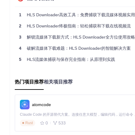
安装准备
1
HLS Downloader高效工具：免费捕获下载流媒体视频实
⚠️ 提示：确保你的浏览器支持扩展程序安装，并且版本在Chrome 
2
HLS Downloader终极指南：轻松捕获和下载在线视频流
从源码构建安装的步骤：
3
解锁流媒体下载新方式：HLS Downloader全方位使用攻略
git 
clone
4
破解流媒体下载难题：HLS Downloader的智能解决方案
cd
 hls-downloader

pnpm install

5
HLS流媒体捕获与保存完全指南：从原理到实践
构建完成后，在浏览器扩展管理页面启用"开发者模式"，然
热门项目推荐
相关项目推荐
内容发现与选择
打开目标视频网页并开始播放，HLS Downloader会自动在
atomcode
在Sniffer界面中，你可以看到所有检测到的播放列表，每个
0
533
Rust
t"按钮将其添加到下载队列。
下载管理与保存