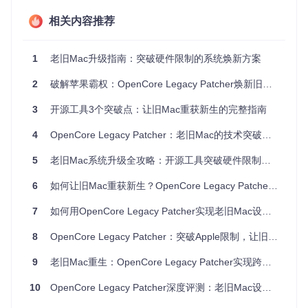
相关内容推荐
# 进入项目目录并运行检测脚本
cd
 OpenCore-Legacy-Patcher

1
老旧Mac升级指南：突破硬件限制的系统焕新方案
验证
：脚本将输出设备兼容性报告，显示支持的macOS版本
2
破解苹果霸权：OpenCore Legacy Patcher焕新旧Mac的技术民主化之路
及潜在硬件限制。
3
开源工具3个突破点：让旧Mac重获新生的完整指南
硬件瓶颈诊断：识别关键限制因素
4
OpenCore Legacy Patcher：老旧Mac的技术突破与硬件适配革命
问题
：旧Mac升级新系统常遇到哪些硬件障碍？
方案
：重点检查以下四大核心组件：
5
老旧Mac系统升级全攻略：开源工具突破硬件限制的技术探索
6
如何让旧Mac重获新生？OpenCore Legacy Patcher实现旧Mac升级macOS全攻略
硬件
影响
常见限制
可修复性
组件
程度
7
如何用OpenCore Legacy Patcher实现老旧Mac设备系统升级：3大突破全攻略
图形
★★
Intel HD3000/HD4000等老
部分可修
处理
★★
8
OpenCore Legacy Patcher：突破Apple限制，让旧Mac重获新生
旧显卡缺乏Metal支持
复
器
★
9
老旧Mac重生：OpenCore Legacy Patcher实现跨版本升级的完整指南
中央
★★
缺少AVX指令集导致部分系
处理
★★
难以修复
统功能无法运行
10
OpenCore Legacy Patcher深度评测：老旧Mac设备的系统升级与性能复活指南
器
☆