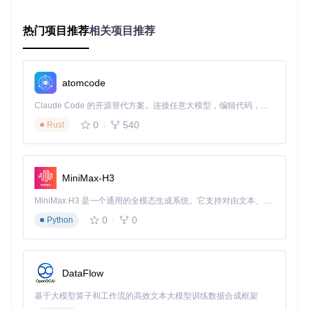
★★
网络
Broadcom BCM4322等老
可通过驱
★☆
设备
旧无线网卡不被支持
动修复
☆
热门项目推荐
相关项目推荐
★★
固件
通过引导
旧版EFI不支持新启动方式
☆☆
版本
程序修复
☆
atomcode
验证
：使用系统报告（苹果菜单→关于本机→系统报告）检查
Claude Code 的开源替代方案。连接任意大模型，编辑代码，运行命令，自动验证 — 全自动执行。用 Rust 构建，极致性能。 ｜ An open-source alternative to Claude Code. Connect any LLM, edit code, run commands, and verify changes — autonomously. Built in Rust for speed. Get Started
硬件型号，对照OpenCore-Legacy-Patcher支持列表。
0
540
Rust
投资回报分析：升级价值评估
问题
：升级旧Mac是否值得投入时间和精力？
MiniMax-H3
方案
：创建设备价值评估卡片：
MiniMax H3 是一个通用的全模态生成系统。它支持对由文本、图像、视频和音频组成的多模态上下文进行统一理解，并能生成分辨率高达 2K、时长可达 15 秒的带原生立体声音频的视频。得益于面向任务泛化的系统设计，H3 在预训练阶段就已具备广泛的多模态上下文理解与生成能力，能够出色地执行复杂的多模态指令。
📌 设备价值评估卡

0
0
Python
型号：MacBookPro11,5 (2015年初)

当前系统：macOS High Sierra 10.13.6

升级目标：macOS Monterey 12.x

预估性能提升：30-40%

DataFlow
主要收益：

- 获得5年以上安全更新

基于大模型算子和工作流的高效文本大模型训练数据合成框架
- 支持最新应用程序
