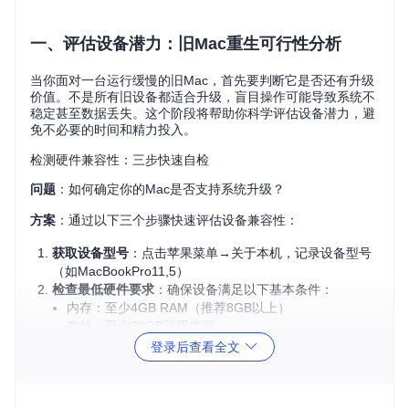
一、评估设备潜力：旧Mac重生可行性分析
当你面对一台运行缓慢的旧Mac，首先要判断它是否还有升级
价值。不是所有旧设备都适合升级，盲目操作可能导致系统不
稳定甚至数据丢失。这个阶段将帮助你科学评估设备潜力，避
免不必要的时间和精力投入。
检测硬件兼容性：三步快速自检
问题
：如何确定你的Mac是否支持系统升级？
方案
：通过以下三个步骤快速评估设备兼容性：
获取设备型号
：点击苹果菜单→关于本机，记录设备型号
（如MacBookPro11,5）
检查最低硬件要求
：确保设备满足以下基本条件：
内存：至少4GB RAM（推荐8GB以上）
存储：至少30GB可用空间
处理器：64位Intel处理器（2008年以后机型）
登录后查看全文
运行兼容性检测脚本
：
# 克隆项目仓库（约需5分钟，视网络情况而定）
git 
clone
 https://gitcode.com/GitHub_Trending/op/OpenC