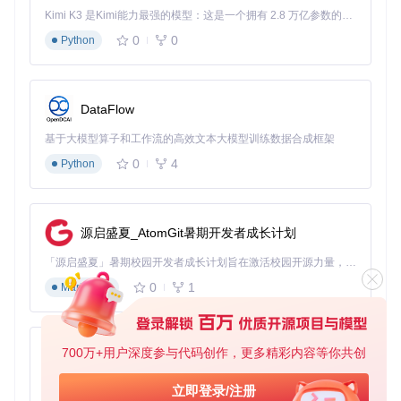
实际应用场景：IT管理员可为公司电脑批量创建包含必要驱动
Kimi K3 是Kimi能力最强的模型：这是一个拥有 2.8 万亿参数的混合专家（MoE）模型，具备原生视觉理解能力，并支持 100 万 token 的上下文窗口。
和软件的定制镜像；游戏玩家可制作去除冗余组件的轻量系统
0
0
Python
提升游戏性能；老旧设备用户可通过精简系统延长硬件使用寿
命。
常见问题解决
DataFlow
问题1：执行部署命令时提示权限不足
基于大模型算子和工作流的高效文本大模型训练数据合成框架
解决方案：
0
4
Python
确保以管理员身份运行PowerShell
检查系统执行策略：
源启盛夏_AtomGit暑期开发者成长计划
Get-ExecutionPolicy
「源启盛夏」暑期校园开发者成长计划旨在激活校园开源力量，通过积分激励、认证扶持、资源倾斜等形式，引导高校组织和开发者完成「入驻 — 建项目 — 做贡献 — 获认证 — 得资源」的完整闭环。无论你是想带领社团入驻平台的组织者，还是希望用代码贡献证明自己的开发者，都能在这里找到属于你的成长路径。
如显示"Restricted"，执行以下命令更改：
0
1
Markdown
Set-ExecutionPolicy
 RemoteSigned 
-Scope
重新运行部署命令
问题2：软件安装过程中提示包管理器错误
700万+用户深度参与代码创作，更多精彩内容等你共创
py-xiaozhi
解决方案：
基于Python的Xiaozhi AI，适用于想要完整Xiaozhi体验而无需拥有专用硬件的用户。
立即登录/注册
切换包管理器：在"Install"标签页底部选择不同的包管理器