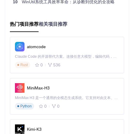
10
WinUtil系统工具效率革命：从诊断到优化的全攻略
⚠️ 注意事项："Advanced Tweaks"区域包含可能影响系统稳定
性的高级设置，建议普通用户谨慎使用。优化前建议创建系统
还原点，以便在出现问题时恢复。实际应用场景中，游戏玩家
热门项目推荐
相关项目推荐
可启用"Add and Activate Ultimate Performance Profile"提升
游戏性能，隐私敏感用户可勾选"Disable Telemetry"和"Disabl
e Location Tracking"等选项保护个人信息。
atomcode
镜像定制功能如何解决系统精简需求
Claude Code 的开源替代方案。连接任意大模型，编辑代码，运行命令，自动验证 — 全自动执行。用 Rust 构建，极致性能。 ｜ An open-source alternative to Claude Code. Connect any LLM, edit code, run commands, and verify changes — autonomously. Built in Rust for speed. Get Started
对于追求极致性能或需要定制化系统部署的用户，WinUtil的Mi
0
536
croWin模块提供了创建精简Windows镜像的解决方案，可移除
Rust
冗余组件并预配置系统设置。
在主界面切换到"MicroWin"标签页
选择Windows ISO来源：
MiniMax-H3
手动选择已下载的ISO文件
MiniMax H3 是一个通用的全模态生成系统。它支持对由文本、图像、视频和音频组成的多模态上下文进行统一理解，并能生成分辨率高达 2K、时长可达 15 秒的带原生立体声音频的视频。得益于面向任务泛化的系统设计，H3 在预训练阶段就已具备广泛的多模态上下文理解与生成能力，能够出色地执行复杂的多模态指令。
点击"Get Windows ISO"自动下载最新版本
配置Scratch目录（临时工作目录）
0
0
Python
勾选需要集成的驱动和组件
点击"Start Processing"开始创建精简镜像
Kimi-K3