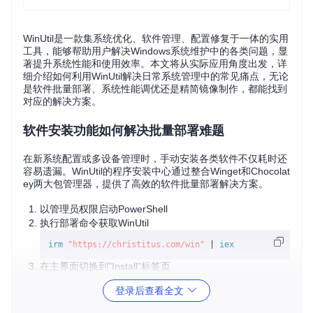
WinUtil是一款集系统优化、软件管理、配置修复于一体的实用
工具，能够帮助用户解决Windows系统维护中的各类问题，显
著提升系统性能和使用效率。本文将从实际应用角度出发，详
细介绍如何利用WinUtil解决日常系统管理中的常见痛点，无论
是软件批量部署、系统性能调优还是精简镜像制作，都能找到
对应的解决方案。
软件安装功能如何解决批量部署难题
在新系统配置或多设备管理时，手动安装各类软件不仅耗时还
容易遗漏。WinUtil的程序安装中心通过整合Winget和Chocolat
ey两大包管理器，提供了高效的软件批量部署解决方案。
以管理员权限启动PowerShell
执行部署命令获取WinUtil
irm
"https://christitus.com/win"
 | 
iex
在主界面切换到"Install"标签页
通过左侧分类导航选择需要安装的软件类别
登录后查看全文
勾选目标软件后点击"Install/Upgrade Selected"按钮