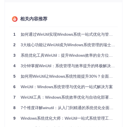
💡 新手提示：首次使用时建议先点击"Get Installed"按钮，Wi
nUtil会自动检测已安装程序并灰色显示，避免重复安装。对于
相关内容推荐
开发环境配置，可一次性勾选"Development"分类下的Git、No
de.js、VS Code等开发工具，实现一站式部署。
1
如何通过WinUtil实现Windows系统一站式优化与管理？开源工具使用指南
2
3大核心功能让WinUtil成为Windows系统管理的瑞士军刀
系统优化功能如何解决性能与隐私问题
3
系统优化工具WinUtil：提升Windows效率的全方位解决方案
Windows系统默认配置往往无法兼顾性能与隐私需求，WinUtil
4
3分钟掌握WinUtil：系统管理与效率提升的终极解决方案
的优化模块通过分级优化策略，让用户可以安全地提升系统性
能同时保护隐私。
5
如何用WinUtil让Windows系统性能提升30%？全面解析这款开源工具的核心价值
在主界面切换到"Tweaks"标签页
6
WinUtil：Windows系统管理与优化的一站式解决方案
根据需求选择优化方案：
"Standard"：适合大多数用户的推荐配置
7
WinUtil工具：Windows系统效率优化与自动化部署的终极解决方案
"Minimal"：轻度优化，保留更多系统功能
8
7个维度详解winutil：从入门到精通的系统优化全面指南
手动调整具体优化项，蓝色开关表示启用状态
点击"Run Tweaks"按钮应用优化设置
9
Windows系统优化大师：WinUtil一站式系统管理工具深度解析